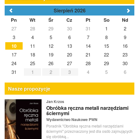
Sierpień 2026
Pn
Wt
Śr
Cz
Pt
So
Nd
27
28
29
30
31
1
2
3
4
5
6
7
8
9
10
11
12
13
14
15
16
17
18
19
20
21
22
23
24
25
26
27
28
29
30
31
1
2
3
4
5
6
Nasze propozycje
Jan Krzos
Obróbka ręczna metali narzędziami
ściernymi
Wydawnictwo Naukowe PWN
Poradnik "Obróbka ręczna metali narzędziami
ściernymi" przeznaczony jest dla osób zajmujących
się obróbką...