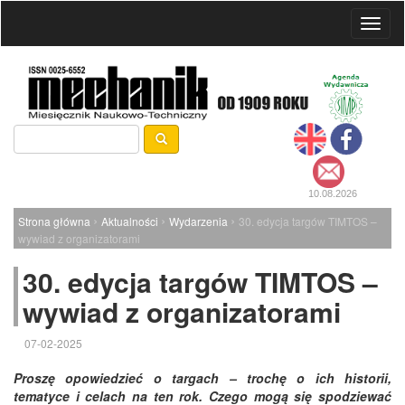
Toggl
naviga
10.08.2026
›
›
›
Strona główna
Aktualności
Wydarzenia
30. edycja targów TIMTOS –
wywiad z organizatorami
30. edycja targów TIMTOS –
wywiad z organizatorami
07-02-2025
Proszę opowiedzieć o targach – trochę o ich historii,
tematyce i celach na ten rok. Czego mogą się spodziewać