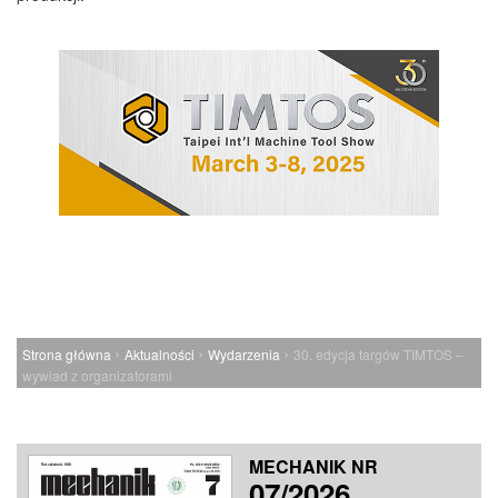
›
›
›
Strona główna
Aktualności
Wydarzenia
30. edycja targów TIMTOS –
wywiad z organizatorami
MECHANIK NR
07/2026