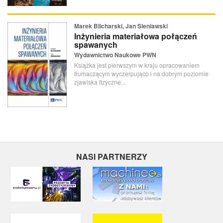
Marek Blicharski, Jan Sieniawski
Inżynieria materiałowa połączeń
spawanych
Wydawnictwo Naukowe PWN
Książka jest pierwszym w kraju opracowaniem
tłumaczącym wyczerpująco i na dobrym poziomie
zjawiska fizyczne...
NASI PARTNERZY