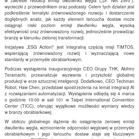
w zakresie redukcji emisji dwutlenku węgla („Dr. Net Zero”),
wycieczki z przewodnikiem oraz podcasty. Celem tych działań jest
podkreślenie tematyki zrównoważonego rozwoju i dostarczenie
dogłębnych analiz, jak każdy element łańcucha dostaw może
osiągnąć niski poziom emisji dwutlenku węgla, wysoką
efektywność oraz zrównoważony rozwój, jednocześnie prowadząc
branżę w kierunku zielonej transformacji.
Inicjatywa „ESG Action!” jest integralną częścią misji TIMTOS,
wspierającą zrównoważony rozwój i wyznaczającą nowe
standardy w przemyśle obrabiarkowym.
Podczas wystąpienia inauguracyjnego CEO Grupy THK, Akihiro
Teramachi, przeanalizuje wyzwania i przyszłość globalnej
produkcji w erze sztucznej inteligencji. Dodatkowo, CEO Techman
Robot, Haw Chen, przedstawi spostrzeżenia na temat integracji AI
z rozwiązaniami automatyzacji. Wystąpienia odbędą się 4 marca
o godzinie 10:00 w sali 101 w Taipei International Convention
Center (TICC), oferując wyjątkowe możliwości wymiany wiedzy
w branży obrabiarkowej.
W obliczu globalnego dążenia do osiągnięcia zerowej emisji
dwutlenku węgla, wzmocnienie odporności węglowej w przemyśle
obrabiarkowym i jego łańcuchu dostaw staje się kluczowym