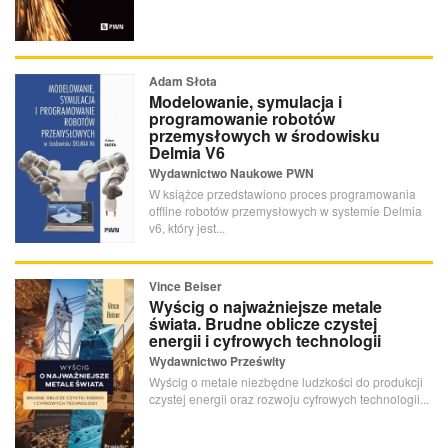
Adam Słota
Modelowanie, symulacja i
programowanie robotów
przemysłowych w środowisku
Delmia V6
Wydawnictwo Naukowe PWN
W książce przedstawiono proces programowania
offline robotów przemysłowych w systemie Delmia
v6, który jest...
Vince Beiser
Wyścig o najważniejsze metale
świata. Brudne oblicze czystej
energii i cyfrowych technologii
Wydawnictwo Prześwity
Wyścig o metale niezbędne ludzkości do produkcji
czystej energii oraz rozwoju cyfrowych technologii...