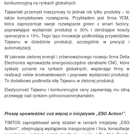
konkurencyjną na rynkach globalnych.
Tajwański przemysł maszynowy to jednak nie tylko produkty – to
także kompleksowe rozwiązania. Przykładem jest firma YCM,
która zaprezentuje swoje rozwiązanie green x smart factory,
poprawiające wydajność produkcji o 30% i obniżające koszty
operacyjne o 15%. Tego typu innowacje podkreślają przywództwo
Tajwanu w dziedzinie produkcji, szczególnie w precyzji i
automatyzacji.
W zakresie zielonej energii i zrównoważonego rozwoju firma Delta
Electronics wprowadziła energooszczędne obrabiarki CNC, które
zyskały uznanie na rynkach globalnych, wspierając firmy w
realizacji celów środowiskowych i poprawie wydajności produkcji.
To dodatkowo podkreśla siłę Tajwanu w zielonej produkcji.
Elastyczność Tajwanu i konkurencyjne ceny zapewniają mu silną
przewagę nad rynkiem północnoamerykańskim.
Proszę opowiedzieć coś więcej o inicjatywie „ESG Action!”.
TIMTOS zaprojektował serię działań w ramach inicjatywy „ESG
Action!”, obejmującą wystąpienia inauguracyjne i fora, konsultacje