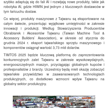
szybko adaptują się do fali AI i rozwijają nowe produkty, takie jak
robotyka AI, gdzie HIWIN jest jednym z kluczowych dostawców w
tym łańcuchu dostaw.
Co więcej, produkty maszynowe z Tajwanu są eksportowane na
całym świecie, prezentując wyjątkowe umiejętności w zakresie
innowacji i produkcji. Według Stowarzyszenia Producentów
Obrabiarek i Akcesoriów Tajwanu (Taiwan Machine Tool &
Accessory Builders’ Association), w okresie od stycznia do
grudnia 2024 r. eksport tajwańskiego sprzętu maszynowego i
komponentów osiągnął wartość 3,73 mld dolarów.
TIMTOS 2025 będzie kluczową platformą do zaprezentowania
konkurencyjnych zalet Tajwanu w zakresie wysokowydajnych,
energooszczędnych maszyn, przyciągając globalnych kupców i
profesjonalistów z branży. Uczestnicy będą mieli okazję zobaczyć
tajwańskie przywództwo w zaawansowanych technologiach
produkcyjnych, co dodatkowo wzmocni wpływ Tajwanu na
globalny sektor produkcyjny.