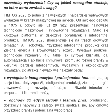
uczestnicy wydarzenia? Czy są jakieś szczególne atrakcje,
na które warto zwrócić uwagę?
TIMTOS 2025 to jedno z największych i najbardziej wpływowych
wydarzeń w branży maszynowej na świecie. Od swojego debiutu
w 1975 r. odbyło się już 29 razy, prezentując najnowsze
technologie maszynowe i innowacyjne rozwiązania. Stało się
kluczową platformą w dziedzinie obrabiarek i inteligentnej
produkcji. TIMTOS 2025 skoncentruje się na trzech głównych
tematach: AI i robotyka, Przyszłość inteligentnej produkcji oraz
Zielona energia i zrównoważony rozwój. Wystawa podkreśli
technologie Przemysłu 4.0, takie jak cyfrowe bliźniaki, IoT,
automatyzacja i aplikacje chmurowe, promując rozwój branży w
kierunku bardziej inteligentnych, wydajnych i ekologicznych
rozwiązań. Do atrakcji niewątpliwie należały będą:
●
wystąpienia inauguracyjne i profesjonalne fora:
odbędą się
sesje i fora dotyczące AI, inteligentnej produkcji, zielonej energii i
zrównoważonego rozwoju, oferujące możliwość interakcji z
ekspertami i liderami branży,
●
obchody 30. edycji targów i festiwal piwa:
producenci,
dostawcy i nabywcy z całego świata spotkają się, aby omówić
przyszłość branży i potencjalną współpracę.