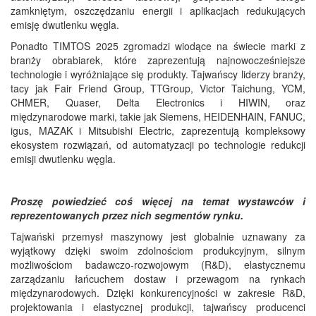
zamkniętym, oszczędzaniu energii i aplikacjach redukujących
emisję dwutlenku węgla.
Ponadto TIMTOS 2025 zgromadzi wiodące na świecie marki z
branży obrabiarek, które zaprezentują najnowocześniejsze
technologie i wyróżniające się produkty. Tajwańscy liderzy branży,
tacy jak Fair Friend Group, TTGroup, Victor Taichung, YCM,
CHMER, Quaser, Delta Electronics i HIWIN, oraz
międzynarodowe marki, takie jak Siemens, HEIDENHAIN, FANUC,
igus, MAZAK i Mitsubishi Electric, zaprezentują kompleksowy
ekosystem rozwiązań, od automatyzacji po technologie redukcji
emisji dwutlenku węgla.
Proszę powiedzieć coś więcej na temat wystawców i
reprezentowanych przez nich segmentów rynku.
Tajwański przemysł maszynowy jest globalnie uznawany za
wyjątkowy dzięki swoim zdolnościom produkcyjnym, silnym
możliwościom badawczo-rozwojowym (R&D), elastycznemu
zarządzaniu łańcuchem dostaw i przewagom na rynkach
międzynarodowych. Dzięki konkurencyjności w zakresie R&D,
projektowania i elastycznej produkcji, tajwańscy producenci