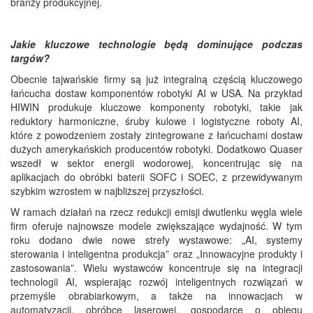
branży produkcyjnej.
Jakie kluczowe technologie będą dominujące podczas
targów?
Obecnie tajwańskie firmy są już integralną częścią kluczowego
łańcucha dostaw komponentów robotyki AI w USA. Na przykład
HIWIN produkuje kluczowe komponenty robotyki, takie jak
reduktory harmoniczne, śruby kulowe i logistyczne roboty AI,
które z powodzeniem zostały zintegrowane z łańcuchami dostaw
dużych amerykańskich producentów robotyki. Dodatkowo Quaser
wszedł w sektor energii wodorowej, koncentrując się na
aplikacjach do obróbki baterii SOFC i SOEC, z przewidywanym
szybkim wzrostem w najbliższej przyszłości.
W ramach działań na rzecz redukcji emisji dwutlenku węgla wiele
firm oferuje najnowsze modele zwiększające wydajność. W tym
roku dodano dwie nowe strefy wystawowe: „AI, systemy
sterowania i inteligentna produkcja” oraz „Innowacyjne produkty i
zastosowania”. Wielu wystawców koncentruje się na integracji
technologii AI, wspierając rozwój inteligentnych rozwiązań w
przemyśle obrabiarkowym, a także na innowacjach w
automatyzacji, obróbce laserowej, gospodarce o obiegu