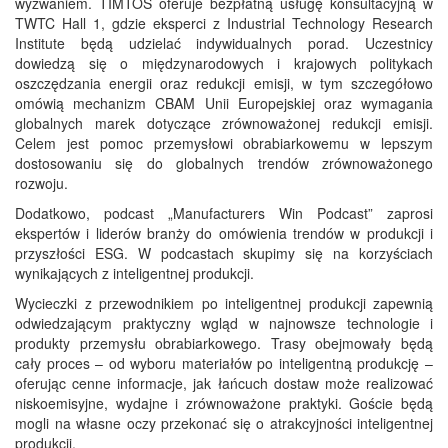
wyzwaniem. TIMTOS oferuje bezpłatną usługę konsultacyjną w
TWTC Hall 1, gdzie eksperci z Industrial Technology Research
Institute będą udzielać indywidualnych porad. Uczestnicy
dowiedzą się o międzynarodowych i krajowych politykach
oszczędzania energii oraz redukcji emisji, w tym szczegółowo
omówią mechanizm CBAM Unii Europejskiej oraz wymagania
globalnych marek dotyczące zrównoważonej redukcji emisji.
Celem jest pomoc przemysłowi obrabiarkowemu w lepszym
dostosowaniu się do globalnych trendów zrównoważonego
rozwoju.
Dodatkowo, podcast „Manufacturers Win Podcast” zaprosi
ekspertów i liderów branży do omówienia trendów w produkcji i
przyszłości ESG. W podcastach skupimy się na korzyściach
wynikających z inteligentnej produkcji.
Wycieczki z przewodnikiem po inteligentnej produkcji zapewnią
odwiedzającym praktyczny wgląd w najnowsze technologie i
produkty przemysłu obrabiarkowego. Trasy obejmowały będą
cały proces – od wyboru materiałów po inteligentną produkcję –
oferując cenne informacje, jak łańcuch dostaw może realizować
niskoemisyjne, wydajne i zrównoważone praktyki. Goście będą
mogli na własne oczy przekonać się o atrakcyjności inteligentnej
produkcji.