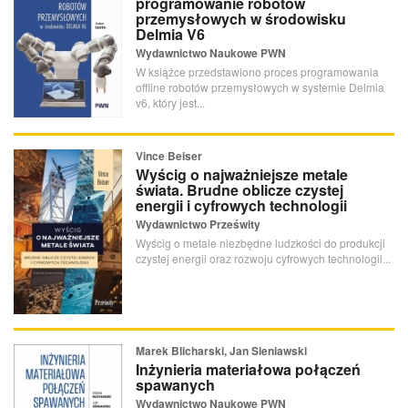
programowanie robotów
przemysłowych w środowisku
Delmia V6
Wydawnictwo Naukowe PWN
W książce przedstawiono proces programowania
offline robotów przemysłowych w systemie Delmia
v6, który jest...
Vince Beiser
Wyścig o najważniejsze metale
świata. Brudne oblicze czystej
energii i cyfrowych technologii
Wydawnictwo Prześwity
Wyścig o metale niezbędne ludzkości do produkcji
czystej energii oraz rozwoju cyfrowych technologii...
Marek Blicharski, Jan Sieniawski
Inżynieria materiałowa połączeń
spawanych
Wydawnictwo Naukowe PWN