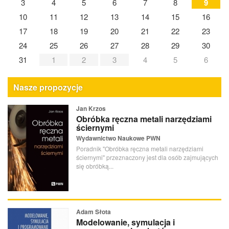
3
4
5
6
7
8
9
10
11
12
13
14
15
16
17
18
19
20
21
22
23
24
25
26
27
28
29
30
31
1
2
3
4
5
6
Nasze propozycje
Jan Krzos
Obróbka ręczna metali narzędziami
ściernymi
Wydawnictwo Naukowe PWN
Poradnik "Obróbka ręczna metali narzędziami
ściernymi" przeznaczony jest dla osób zajmujących
się obróbką...
Adam Słota
Modelowanie, symulacja i