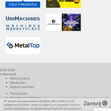
2006-2026
© Mechanik
Strona główna
Aktualności
Artykuły naukowe
Prenumerata
Słownik narzędziowca
W ramach naszego serwisu stosujemy pliki cookies w celu
Zamknij
O czasopiśmie
świadczenia Państwu usług na najwyższym poziomie, w tym w
Reklama
sposób dostosowany do indywidualnych potrzeb. Korzystanie ze