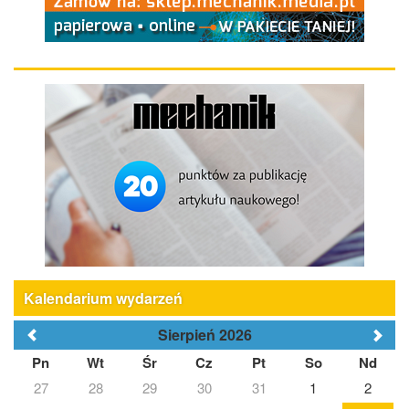
Kalendarium wydarzeń
Sierpień 2026
Pn
Wt
Śr
Cz
Pt
So
Nd
27
28
29
30
31
1
2