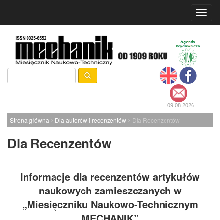
Toggl
naviga
09.08.2026
›
›
Strona główna
Dla autorów i recenzentów
Dla Recenzentów
Dla Recenzentów
Informacje dla recenzentów artykułów
naukowych zamieszczanych w
„Miesięczniku Naukowo-Technicznym
MECHANIK”