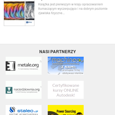
Książka jest pierwszym w kraju opracowaniem
tłumaczącym wyczerpująco i na dobrym poziomie
zjawiska fizyczne...
NASI PARTNERZY