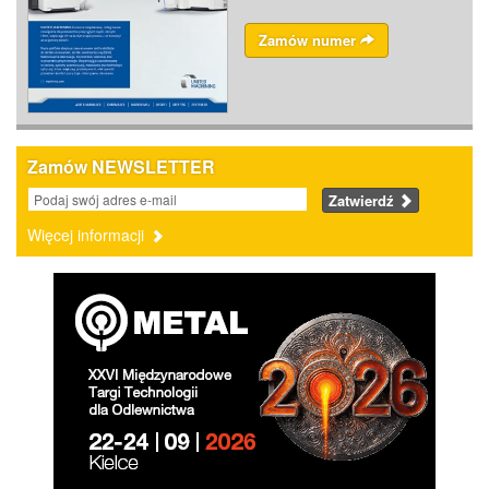
Zamów numer
Zamów NEWSLETTER
Zatwierdź
Więcej informacji