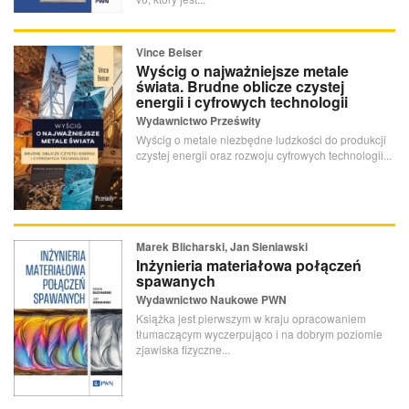
Vince Beiser
Wyścig o najważniejsze metale
świata. Brudne oblicze czystej
energii i cyfrowych technologii
Wydawnictwo Prześwity
Wyścig o metale niezbędne ludzkości do produkcji
czystej energii oraz rozwoju cyfrowych technologii...
Marek Blicharski, Jan Sieniawski
Inżynieria materiałowa połączeń
spawanych
Wydawnictwo Naukowe PWN
Książka jest pierwszym w kraju opracowaniem
tłumaczącym wyczerpująco i na dobrym poziomie
zjawiska fizyczne...