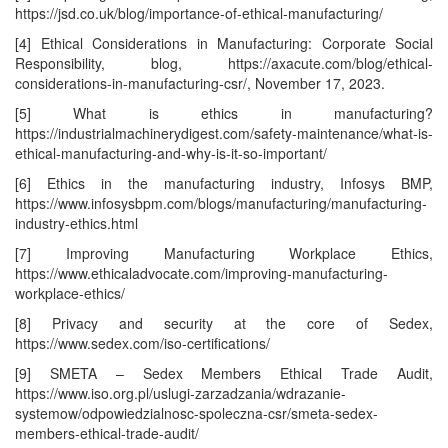
https://jsd.co.uk/blog/importance-of-ethical-manufacturing/
[4] Ethical Considerations in Manufacturing: Corporate Social
Responsibility, blog, https://axacute.com/blog/ethical-
considerations-in-manufacturing-csr/, November 17, 2023.
[5] What is ethics in manufacturing?
https://industrialmachinerydigest.com/safety-maintenance/what-is-
ethical-manufacturing-and-why-is-it-so-important/
[6] Ethics in the manufacturing industry, Infosys BMP,
https://www.infosysbpm.com/blogs/manufacturing/manufacturing-
industry-ethics.html
[7] Improving Manufacturing Workplace Ethics,
https://www.ethicaladvocate.com/improving-manufacturing-
workplace-ethics/
[8] Privacy and security at the core of Sedex,
https://www.sedex.com/iso-certifications/
[9] SMETA – Sedex Members Ethical Trade Audit,
https://www.iso.org.pl/uslugi-zarzadzania/wdrazanie-
systemow/odpowiedzialnosc-spoleczna-csr/smeta-sedex-
members-ethical-trade-audit/