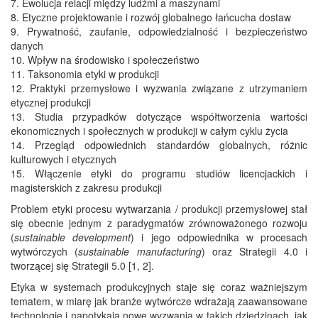
7. Ewolucja relacji między ludźmi a maszynami
8. Etyczne projektowanie i rozwój globalnego łańcucha dostaw
9. Prywatność, zaufanie, odpowiedzialność i bezpieczeństwo
danych
10. Wpływ na środowisko i społeczeństwo
11. Taksonomia etyki w produkcji
12. Praktyki przemysłowe i wyzwania związane z utrzymaniem
etycznej produkcji
13. Studia przypadków dotyczące współtworzenia wartości
ekonomicznych i społecznych w produkcji w całym cyklu życia
14. Przegląd odpowiednich standardów globalnych, różnic
kulturowych i etycznych
15. Włączenie etyki do programu studiów licencjackich i
magisterskich z zakresu produkcji
Problem etyki procesu wytwarzania / produkcji przemysłowej stał
się obecnie jednym z paradygmatów zrównoważonego rozwoju
(
sustainable development
) i jego odpowiednika w procesach
wytwórczych (
sustainable manufacturing
) oraz Strategii 4.0 i
tworzącej się Strategii 5.0 [1, 2].
Etyka w systemach produkcyjnych staje się coraz ważniejszym
tematem, w miarę jak branże wytwórcze wdrażają zaawansowane
technologie i napotykają nowe wyzwania w takich dziedzinach, jak