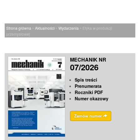
›
›
›
Strona główna
Aktualności
Wydarzenia
Etyka w produkcji
przemysłowej
MECHANIK NR
07/2026
Spis treści
Prenumerata
Roczniki PDF
Numer okazowy
Zamów numer