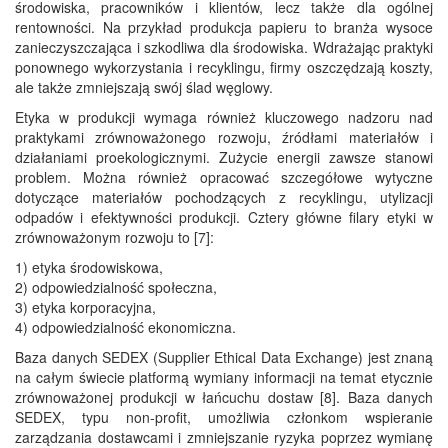
środowiska, pracowników i klientów, lecz także dla ogólnej
rentowności. Na przykład produkcja papieru to branża wysoce
zanieczyszczająca i szkodliwa dla środowiska. Wdrażając praktyki
ponownego wykorzystania i recyklingu, firmy oszczędzają koszty,
ale także zmniejszają swój ślad węglowy.
Etyka w produkcji wymaga również kluczowego nadzoru nad
praktykami zrównoważonego rozwoju, źródłami materiałów i
działaniami proekologicznymi. Zużycie energii zawsze stanowi
problem. Można również opracować szczegółowe wytyczne
dotyczące materiałów pochodzących z recyklingu, utylizacji
odpadów i efektywności produkcji. Cztery główne filary etyki w
zrównoważonym rozwoju to [7]:
1) etyka środowiskowa,
2) odpowiedzialność społeczna,
3) etyka korporacyjna,
4) odpowiedzialność ekonomiczna.
Baza danych SEDEX (Supplier Ethical Data Exchange) jest znaną
na całym świecie platformą wymiany informacji na temat etycznie
zrównoważonej produkcji w łańcuchu dostaw [8]. Baza danych
SEDEX, typu non-profit, umożliwia członkom wspieranie
zarządzania dostawcami i zmniejszanie ryzyka poprzez wymianę