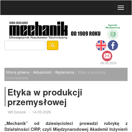
Toggl
naviga
08.08.2026
›
›
›
Strona główna
Aktualności
Wydarzenia
Etyka w produkcji
przemysłowej
Etyka w produkcji
przemysłowej
Wit Grzesik
|
14-05-2026
„Mechanik” od dziesięcioleci prowadzi rubrykę z
Działalności CIRP, czyli Międzynarodowej Akademii Inżynierii