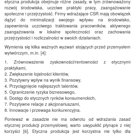
etyczna produkcja obejmuje różne zasady, w tym zrównoważony
rozwój środowiska, uczciwe praktyki pracy, zaangażowanie
społeczne i przejrzystość. Firmy wdrażające CSR mają obowiązek
dążyć do minimalizacji swojego wpływu na środowisko,
zapewnienia uczciwego traktowania pracowników, aktywnego
zaangażowania w lokalne społeczności oraz zachowania
przejrzystości i rozliczalności w swoich działaniach.
Wymienia się kilka ważnych wyzwań stojących przed przemysłem
wytwórczym, m.in. [4]:
1. Zrównoważenie zyskowności/rentowności z etycznymi
praktykami,
2. Zwiększenie lojalności klientów,
3. Pozytywny wpływ na wynik finansowy,
4. Przyciągnięcie najlepszych talentów,
5. Ograniczenie ryzyka biznesowego,
6. Dostęp do etycznych rynków konsumenckich,
7. Pozytywne relacje z akcjonariuszami,
8. Innowacje i przewaga konkurencyjna.
Ponieważ w zasadzie nie ma odwrotu od wdrażania zasad
etycznej produkcji przemysłowej, warto uwypuklić płynące z niej
korzyści [6]. Etyczna produkcja jest korzystna nie tylko dla