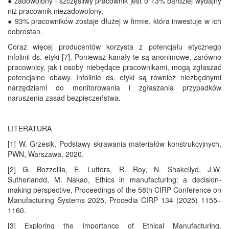
● zadowolony i szczęśliwy pracownik jest o 13% bardziej wydajny
niż pracownik niezadowolony,
● 93% pracowników zostaje dłużej w firmie, która inwestuje w ich
dobrostan.
Coraz więcej producentów korzysta z potencjału etycznego
infolinii ds. etyki [7]. Ponieważ kanały te są anonimowe, zarówno
pracownicy, jak i osoby niebędące pracownikami, mogą zgłaszać
potencjalne obawy. Infolinie ds. etyki są również niezbędnymi
narzędziami do monitorowania i zgłaszania przypadków
naruszenia zasad bezpieczeństwa.
LITERATURA
[1] W. Grzesik, Podstawy skrawania materiałów konstrukcyjnych,
PWN, Warszawa, 2020.
[2] G. Bozzellia, E. Lutters, R. Roy, N. Shakellyd, J.W.
Sutherlandd, M. Nakao, Ethics in manufacturing: a decision-
making perspective, Proceedings of the 58th CIRP Conference on
Manufacturing Systems 2025, Procedia CIRP 134 (2025) 1155–
1160.
[3] Exploring the Importance of Ethical Manufacturing,