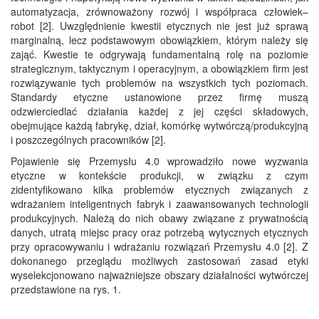
automatyzacja, zrównoważony rozwój i współpraca człowiek–
robot [2]. Uwzględnienie kwestii etycznych nie jest już sprawą
marginalną, lecz podstawowym obowiązkiem, którym należy się
zająć. Kwestie te odgrywają fundamentalną rolę na poziomie
strategicznym, taktycznym i operacyjnym, a obowiązkiem firm jest
rozwiązywanie tych problemów na wszystkich tych poziomach.
Standardy etyczne ustanowione przez firmę muszą
odzwierciedlać działania każdej z jej części składowych,
obejmujące każdą fabrykę, dział, komórkę wytwórczą/produkcyjną
i poszczególnych pracowników [2].
Pojawienie się Przemysłu 4.0 wprowadziło nowe wyzwania
etyczne w kontekście produkcji, w związku z czym
zidentyfikowano kilka problemów etycznych związanych z
wdrażaniem inteligentnych fabryk i zaawansowanych technologii
produkcyjnych. Należą do nich obawy związane z prywatnością
danych, utratą miejsc pracy oraz potrzebą wytycznych etycznych
przy opracowywaniu i wdrażaniu rozwiązań Przemysłu 4.0 [2]. Z
dokonanego przeglądu możliwych zastosowań zasad etyki
wyselekcjonowano najważniejsze obszary działalności wytwórczej
przedstawione na rys. 1.