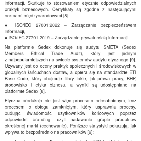
informacji. Skutkuje to stosowaniem etycznie odpowiedzialnych
praktyk biznesowych. Certyfikaty są zgodne z następującymi
normami międzynarodowymi [8]:
● ISO/IEC 27001:2022 – Zarządzanie bezpieczeństwem
informacji,
● ISO/IEC 27701:2019 – Zarządzanie prywatnością informacji.
Na platformie Sedex dokonuje się audytu SMETA (Sedex
Members Ethical Trade Audit), który jest jednym
z najpopularniejszych na świecie systemów audytu etycznego [9].
Używany jest do oceny praktyk społecznych i środowiskowych w
globalnych łańcuchach dostaw, a opiera się na standardzie ETI
Base Code, który obejmuje filary takie, jak prawa pracy, BHP,
środowisko i etyka biznesu, a wyniki są udostępniane na
platformie Sedex [8].
Etyczna produkcja nie jest więc procesem odosobnionym, lecz
procesem o obiegu zamkniętym, który usprawnia procesy,
budując świadomość użytkowników końcowych poprzez
odpowiedni branding, czyli nadawanie grupie produktów
określonej marki (cechowanie). Poniższe statystyki pokazują, jak
wpływa to bezpośrednio na pracowników [6]: