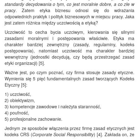
standardy decydowania o tym, co jest moralnie dobre, a co złe w
pracy
. Zatem etyka biznesu odnosi się do wdrażania
odpowiednich praktyk i polityk biznesowych w miejscu pracy. Jaka
jest zatem różnica między uczciwością a etyką?
Uczciwość to cecha bycia uczciwym, kierowania się silnymi
zasadami moralnymi i postępowania właściwie. Etyka ma
charakter bardziej zewnętrzny (zasady, regulaminy, kodeks
postępowania), natomiast uczciwość ma charakter bardziej
wewnętrzny (jednostki decydują, czy będą przestrzegać zasad
etyki organizacji) [5].
Ważne jest, po czym poznać, czy firma stosuje zasady etyczne.
Wymienia się 5 pięć fundamentalnych zasad tworzących Kodeks
Etyczny [5]:
1) uczciwość,
2) obiektywizm,
3) kompetencje zawodowe i należyta staranność,
4) poufność,
5) profesjonalne zachowanie.
Jednym ze sposobów włączenia przez firmę zasad etycznych jest
kodeks CRS (
Corporate Social Responsibility
) [4]. Zakłada on, że