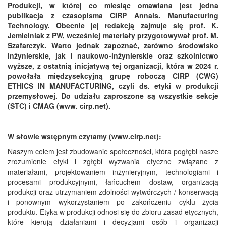
Produkcji, w której co miesiąc omawiana jest jedna
publikacja z czasopisma CIRP Annals. Manufacturing
Technology. Obecnie jej redakcją zajmuje się prof. K.
Jemielniak z PW, wcześniej materiały przygotowywał prof. M.
Szafarczyk. Warto jednak zapoznać, zarówno środowisko
inżynierskie, jak i naukowo-inżynierskie oraz szkolnictwo
wyższe, z ostatnią inicjatywą tej organizacji, która w 2024 r.
powołała międzysekcyjną grupę roboczą CIRP (CWG)
ETHICS IN MANUFACTURING, czyli ds. etyki w
produkcji
przemysłowej. Do udziału zaproszone są wszystkie sekcje
(STC) i CMAG (www. cirp.net).
W słowie wstępnym czytamy (www.cirp.net):
Naszym celem jest zbudowanie społeczności, która pogłębi nasze
zrozumienie etyki i zgłębi wyzwania etyczne związane z
materiałami, projektowaniem inżynieryjnym, technologiami i
procesami produkcyjnymi, łańcuchem dostaw, organizacją
produkcji oraz utrzymaniem zdolności wytwórczych / konserwacją
i ponownym wykorzystaniem po zakończeniu cyklu życia
produktu. Etyka w produkcji odnosi się do zbioru zasad etycznych,
które kierują działaniami i decyzjami osób i organizacji