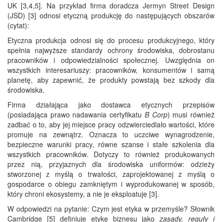
UK [3,4,5]. Na przykład firma doradcza Jermyn Street Design
(JSD) [3] odnosi etyczną produkcję do następujących obszarów
(cytat):
Etyczna produkcja odnosi się do procesu produkcyjnego, który
spełnia najwyższe standardy ochrony środowiska, dobrostanu
pracowników i odpowiedzialności społecznej. Uwzględnia on
wszystkich interesariuszy: pracowników, konsumentów i samą
planetę, aby zapewnić, że produkty powstają bez szkody dla
środowiska.
Firma działająca jako dostawca etycznych przepisów
(posiadająca prawo nadawania certyfikatu
B Corp
) musi również
zadbać o to, aby jej miejsce pracy odzwierciedlało wartości, które
promuje na zewnątrz. Oznacza to uczciwe wynagrodzenie,
bezpieczne warunki pracy, równe szanse i stałe szkolenia dla
wszystkich pracowników. Dotyczy to również produkowanych
przez nią, przyjaznych dla środowiska uniformów: odzieży
stworzonej z myślą o trwałości, zaprojektowanej z myślą o
gospodarce o obiegu zamkniętym i wyprodukowanej w sposób,
który chroni ekosystemy, a nie je eksploatuje [3].
W odpowiedzi na pytanie: Czym jest etyka w przemyśle? Słownik
Cambridge [5] definiuje etykę biznesu jako
zasady, reguły i