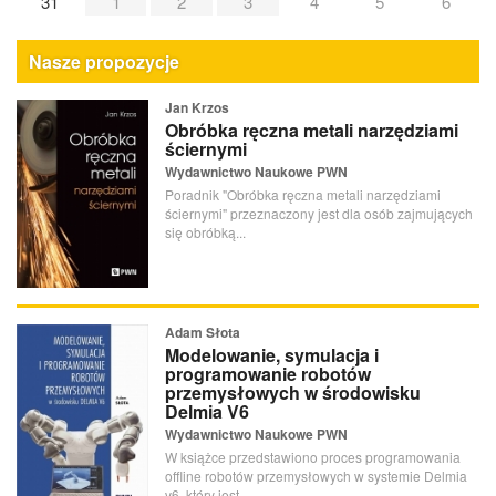
31
1
2
3
4
5
6
Nasze propozycje
Jan Krzos
Obróbka ręczna metali narzędziami
ściernymi
Wydawnictwo Naukowe PWN
Poradnik "Obróbka ręczna metali narzędziami
ściernymi" przeznaczony jest dla osób zajmujących
się obróbką...
Adam Słota
Modelowanie, symulacja i
programowanie robotów
przemysłowych w środowisku
Delmia V6
Wydawnictwo Naukowe PWN
W książce przedstawiono proces programowania
offline robotów przemysłowych w systemie Delmia
v6, który jest...