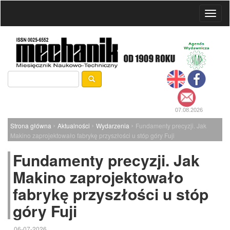
Toggl
naviga
07.08.2026
›
›
›
Strona główna
Aktualności
Wydarzenia
Fundamenty precyzji. Jak
Makino zaprojektowało fabrykę przyszłości u stóp góry Fuji
Fundamenty precyzji. Jak
Makino zaprojektowało
fabrykę przyszłości u stóp
góry Fuji
06-07-2026