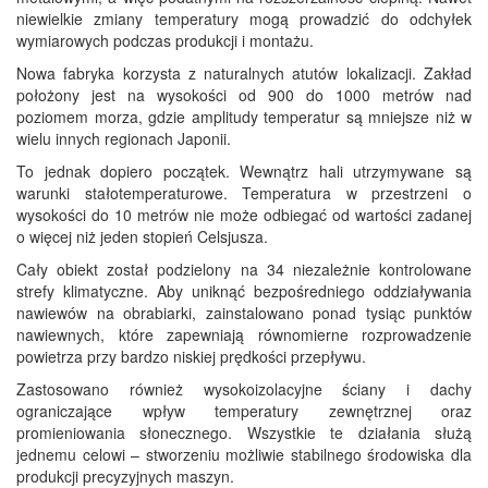
niewielkie zmiany temperatury mogą prowadzić do odchyłek
wymiarowych podczas produkcji i montażu.
Nowa fabryka korzysta z naturalnych atutów lokalizacji. Zakład
położony jest na wysokości od 900 do 1000 metrów nad
poziomem morza, gdzie amplitudy temperatur są mniejsze niż w
wielu innych regionach Japonii.
To jednak dopiero początek. Wewnątrz hali utrzymywane są
warunki stałotemperaturowe. Temperatura w przestrzeni o
wysokości do 10 metrów nie może odbiegać od wartości zadanej
o więcej niż jeden stopień Celsjusza.
Cały obiekt został podzielony na 34 niezależnie kontrolowane
strefy klimatyczne. Aby uniknąć bezpośredniego oddziaływania
nawiewów na obrabiarki, zainstalowano ponad tysiąc punktów
nawiewnych, które zapewniają równomierne rozprowadzenie
powietrza przy bardzo niskiej prędkości przepływu.
Zastosowano również wysokoizolacyjne ściany i dachy
ograniczające wpływ temperatury zewnętrznej oraz
promieniowania słonecznego. Wszystkie te działania służą
jednemu celowi – stworzeniu możliwie stabilnego środowiska dla
produkcji precyzyjnych maszyn.