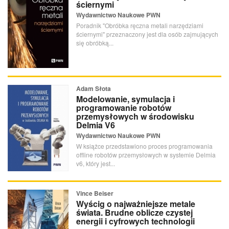
ściernymi
Wydawnictwo Naukowe PWN
Poradnik "Obróbka ręczna metali narzędziami
ściernymi" przeznaczony jest dla osób zajmujących
się obróbką...
Adam Słota
Modelowanie, symulacja i
programowanie robotów
przemysłowych w środowisku
Delmia V6
Wydawnictwo Naukowe PWN
W książce przedstawiono proces programowania
offline robotów przemysłowych w systemie Delmia
v6, który jest...
Vince Beiser
Wyścig o najważniejsze metale
świata. Brudne oblicze czystej
energii i cyfrowych technologii