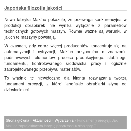
Japońska filozofia jakości
Nowa fabryka Makino pokazuje, że przewaga konkurencyjna w
produkcji obrabiarek nie wynika wyłącznie z parametrów
technicznych gotowych maszyn. Równie ważne są warunki, w
jakich te maszyny powstają.
W czasach, gdy coraz więcej producentów koncentruje się na
automatyzacji i cyfryzacji, Makino przypomina o znaczeniu
podstawowych elementów procesu produkcyjnego: stabilnego
fundamentu, kontrolowanego środowiska pracy i logicznie
zaprojektowanego przepływu materiałów.
To właśnie te niewidoczne dla klienta rozwiązania tworzą
fundament precyzji, z której japońskie obrabiarki słyną od
dziesięcioleci.
›
›
›
Strona główna
Aktualności
Wydarzenia
Fundamenty precyzji. Jak
Makino zaprojektowało fabrykę przyszłości u stóp góry Fuji