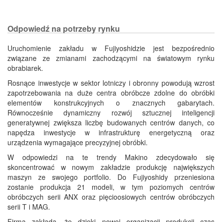
Odpowiedź na potrzeby rynku
Uruchomienie zakładu w Fujiyoshidzie jest bezpośrednio
związane ze zmianami zachodzącymi na światowym rynku
obrabiarek.
Rosnące inwestycje w sektor lotniczy i obronny powodują wzrost
zapotrzebowania na duże centra obróbcze zdolne do obróbki
elementów konstrukcyjnych o znacznych gabarytach.
Równocześnie dynamiczny rozwój sztucznej inteligencji
generatywnej zwiększa liczbę budowanych centrów danych, co
napędza inwestycje w infrastrukturę energetyczną oraz
urządzenia wymagające precyzyjnej obróbki.
W odpowiedzi na te trendy Makino zdecydowało się
skoncentrować w nowym zakładzie produkcję największych
maszyn ze swojego portfolio. Do Fujiyoshidy przeniesiona
zostanie produkcja 21 modeli, w tym poziomych centrów
obróbczych serii ANX oraz pięcioosiowych centrów obróbczych
serii T i MAG.
Firma zakłada, że dzięki nowej organizacji produkcji czas