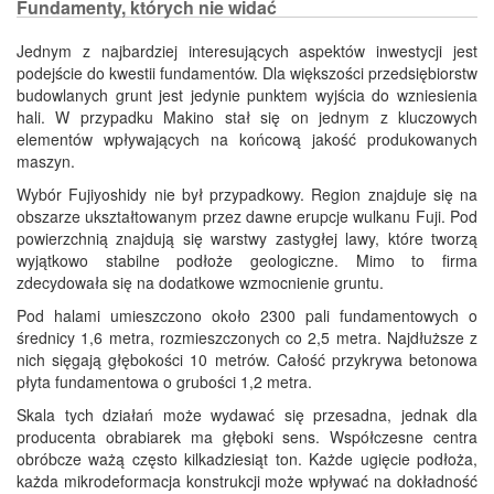
Fundamenty, których nie widać
Jednym z najbardziej interesujących aspektów inwestycji jest
podejście do kwestii fundamentów. Dla większości przedsiębiorstw
budowlanych grunt jest jedynie punktem wyjścia do wzniesienia
hali. W przypadku Makino stał się on jednym z kluczowych
elementów wpływających na końcową jakość produkowanych
maszyn.
Wybór Fujiyoshidy nie był przypadkowy. Region znajduje się na
obszarze ukształtowanym przez dawne erupcje wulkanu Fuji. Pod
powierzchnią znajdują się warstwy zastygłej lawy, które tworzą
wyjątkowo stabilne podłoże geologiczne. Mimo to firma
zdecydowała się na dodatkowe wzmocnienie gruntu.
Pod halami umieszczono około 2300 pali fundamentowych o
średnicy 1,6 metra, rozmieszczonych co 2,5 metra. Najdłuższe z
nich sięgają głębokości 10 metrów. Całość przykrywa betonowa
płyta fundamentowa o grubości 1,2 metra.
Skala tych działań może wydawać się przesadna, jednak dla
producenta obrabiarek ma głęboki sens. Współczesne centra
obróbcze ważą często kilkadziesiąt ton. Każde ugięcie podłoża,
każda mikrodeformacja konstrukcji może wpływać na dokładność