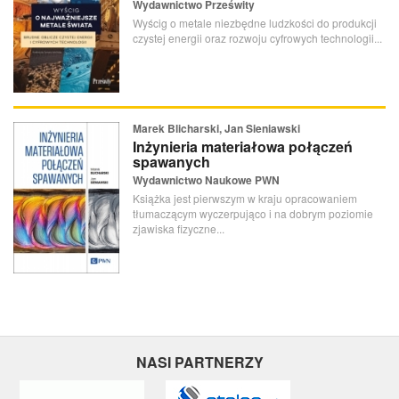
Wydawnictwo Prześwity
Wyścig o metale niezbędne ludzkości do produkcji
czystej energii oraz rozwoju cyfrowych technologii...
Marek Blicharski, Jan Sieniawski
Inżynieria materiałowa połączeń
spawanych
Wydawnictwo Naukowe PWN
Książka jest pierwszym w kraju opracowaniem
tłumaczącym wyczerpująco i na dobrym poziomie
zjawiska fizyczne...
NASI PARTNERZY