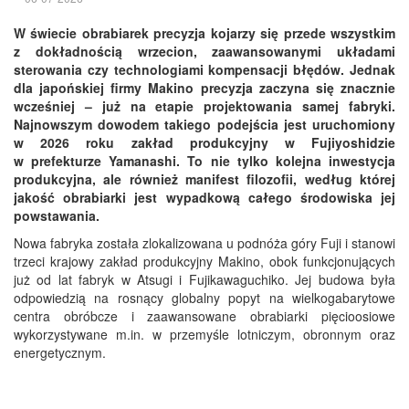
W świecie obrabiarek precyzja kojarzy się przede wszystkim
z dokładnością wrzecion, zaawansowanymi układami
sterowania czy technologiami kompensacji błędów. Jednak
dla japońskiej firmy Makino precyzja zaczyna się znacznie
wcześniej – już na etapie projektowania samej fabryki.
Najnowszym dowodem takiego podejścia jest uruchomiony
w 2026 roku zakład produkcyjny w Fujiyoshidzie
w
prefekturze Yamanashi. To nie tylko kolejna inwestycja
produkcyjna, ale również manifest filozofii, według której
jakość obrabiarki jest wypadkową całego środowiska jej
powstawania.
Nowa fabryka została zlokalizowana u podnóża góry Fuji i stanowi
trzeci krajowy zakład produkcyjny Makino, obok funkcjonujących
już od lat fabryk w Atsugi i Fujikawaguchiko. Jej budowa była
odpowiedzią na rosnący globalny popyt na wielkogabarytowe
centra obróbcze i zaawansowane obrabiarki pięcioosiowe
wykorzystywane m.in. w przemyśle lotniczym, obronnym oraz
energetycznym.