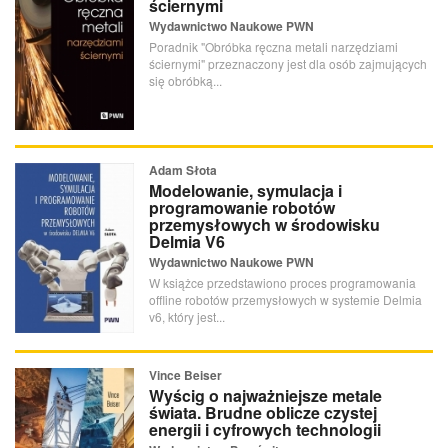
ściernymi
Wydawnictwo Naukowe PWN
Poradnik "Obróbka ręczna metali narzędziami
ściernymi" przeznaczony jest dla osób zajmujących
się obróbką...
Adam Słota
Modelowanie, symulacja i
programowanie robotów
przemysłowych w środowisku
Delmia V6
Wydawnictwo Naukowe PWN
W książce przedstawiono proces programowania
offline robotów przemysłowych w systemie Delmia
v6, który jest...
Vince Beiser
Wyścig o najważniejsze metale
świata. Brudne oblicze czystej
energii i cyfrowych technologii