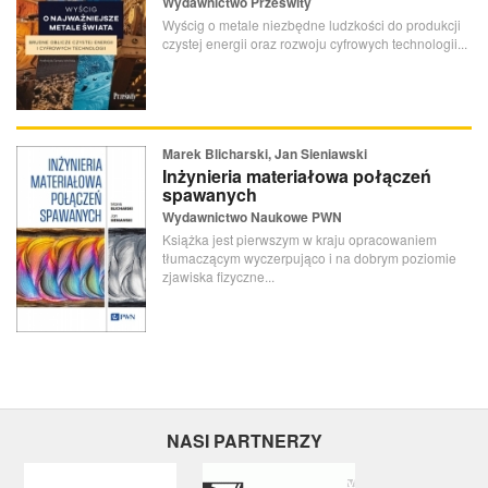
Wydawnictwo Prześwity
Wyścig o metale niezbędne ludzkości do produkcji
czystej energii oraz rozwoju cyfrowych technologii...
Marek Blicharski, Jan Sieniawski
Inżynieria materiałowa połączeń
spawanych
Wydawnictwo Naukowe PWN
Książka jest pierwszym w kraju opracowaniem
tłumaczącym wyczerpująco i na dobrym poziomie
zjawiska fizyczne...
NASI PARTNERZY