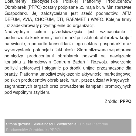
Dokumenty założycielskie Polskiej Platformy Producentów
Obrabiarek (PPPO) zostały podpisane 25 maja br. w Ministerstwie
Gospodarki. Jej założycielami jest sześć podmiotów: AFM
DEFUM, AVIA, CHOFUM, DTI, RAFAMET i WAFO. Kolejne firmy
już zadeklarowały przystąpienie do organizacji.
Nadrzędnym celem przedsięwzięcia jest wzmacnianie i
podnoszenie konkurencyjności marki polskich obrabiarek w kraju i
na świecie, a ponadto konsolidacja tego sektora gospodarki oraz
wykorzystanie potencjału, jaki niesie. Sformalizowana współpraca
pomiędzy producentami obrabiarek pozwoli na nawiązanie
kontaktu z Narodowym Centrum Badań i Rozwoju, stworzenie
polityki sektorowej i sięganie po środki unijne przeznaczone dla
branży. Platforma umożliwi zwiększenie aktywności marketingowej
polskich producentów obrabiarek, m.in. przez udział w krajowych i
zagranicznych targach oraz prowadzenie kampanii promocyjnych
pod wspólnym szyldem.
Źródło:
PPPO
›
›
›
Strona główna
Aktualności
Wydarzenia
Polska Platforma
Producentów Obrabiarek (PPPO)