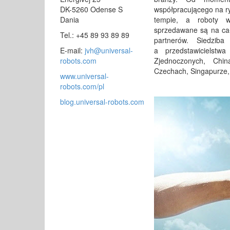
DK-5260 Odense S
współpracującego na ry
Dania
tempie, a roboty 
sprzedawane są na cał
Tel.: +45 89 93 89 89
partnerów. Siedzib
E-mail:
jvh@universal-
a przedstawicielstw
robots.com
Zjednoczonych, Chin
Czechach, Singapurze, I
www.universal-
robots.com/pl
blog.universal-robots.com