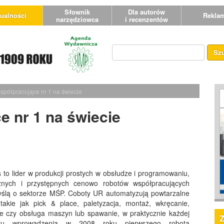
Słownik
Dla autorów
ualności
Rekla
narzędziowca
i recenzentów
Sz
spółpracujące nr 1 na świecie
 nr 1 na świecie
 to lider w produkcji prostych w obsłudze i programowaniu,
cznych i przystępnych cenowo robotów współpracujących
ślą o sektorze MŚP. Coboty UR automatyzują powtarzalne
takie jak pick & place, paletyzacja, montaż, wkręcanie,
e czy obsługa maszyn lub spawanie, w praktycznie każdej
u wprowadzenia w 2008 roku pierwszego robota