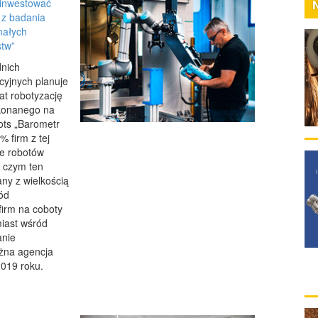
 inwestować
 z badania
małych
stw”
dnich
cyjnych planuje
lat robotyzację
konanego na
ots „Barometr
 firm z tej
ie robotów
y czym ten
any z wielkością
ód
firm na coboty
iast wśród
anie
eżna agencja
019 roku.