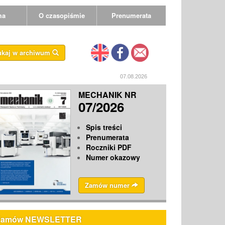
ma
O czasopiśmie
Prenumerata
ukaj w archiwum
07.08.2026
MECHANIK NR
07/2026
Spis treści
Prenumerata
Roczniki PDF
Numer okazowy
Zamów numer
Zamów NEWSLETTER