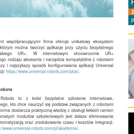
i współpracującymi firma oferuje unikatowy ekosystem
którym można tworzyć aplikacje przy użyciu bezpłatnego
erskiego UR+. W internetowym shoowroomie UR+
go rodzaju akcesoria i narzędzia kompatybilne z robotami
zy i najszybszy sposób konfigurowania aplikacji Universal
cji:
https://www.universal-robots.com/plus/
.
Robots
Robots to z kolei bezpłatne szkolenie internetowe,
ego, kto chce nauczyć się podstaw związanych z robotami
forma dostarcza praktyczną wiedzę z obsługi lekkich ramion
rostych modułów szkoleniowych jest dalsze eliminowanie
tomatyzacją oraz zredukowanie czasu i kosztów integracji.
://www.universal-robots.com/pl/akademia/
.