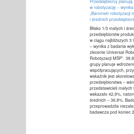
Przedsiębiorcy planują
w
robotyzację – wynika
„Barometr robotyzacji 
i
średnich przedsiębior
Blisko 1/3 małych i śre
przedsiębiorstw produk
w ciągu najbliższych 3 
– wynika z badania wy
zlecenie Universal Rob
Robotyzacji MŚP”. 38,8%
grupy planuje wdrożen
współpracujących, prz
wskaźnik jest skorelow
przedsiębiorstwa – wśr
przedstawicieli małych 
wskazało 42,9%, natom
średnich – 36,8%. Bad
przeprowadziła niezal
badawcza pod koniec 2