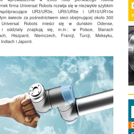
nek firma Universal Robots rozwija się w niezwykle szybkim
współpracujące UR3/UR3e, UR5/UR5e i UR10/UR10e
W
ym świecie za pośrednictwem sieci obejmującej około 300
a Universal Robots mieści się w duńskim Odense,
a i oddziały znajdują się, m.in.: w Polsce, Stanach
ach, Hiszpanii, Niemczech, Francji, Turcji, Meksyku,
ndiach i Japonii.