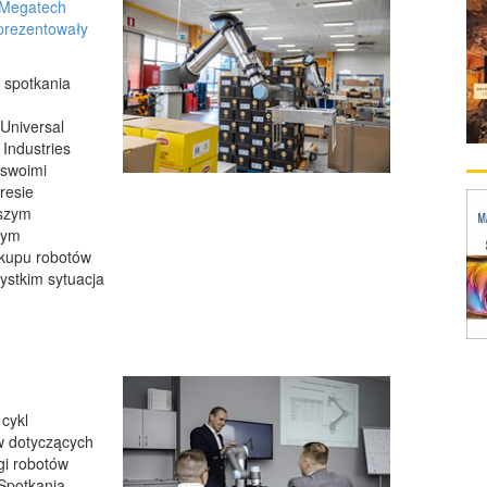
 Megatech
aprezentowały
 spotkania
Universal
Industries
ę swoimi
resie
jszym
cym
akupu robotów
ystkim sytuacja
 cykl
w dotyczących
gi robotów
Spotkania,