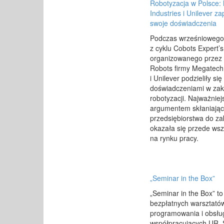
Robotyzacja w Polsce:
Industries i Unilever z
swoje doświadczenia
Podczas wrześniowego
z cyklu Cobots Expert’s
organizowanego przez 
Robots firmy Megatech 
i Unilever podzieliły si
doświadczeniami w zak
robotyzacji. Najważnie
argumentem skłaniają
przedsiębiorstwa do z
okazała się przede wsz
na rynku pracy.
„Seminar in the Box”
„Seminar in the Box” to
bezpłatnych warsztató
programowania i obsłu
współpracujących UR. 