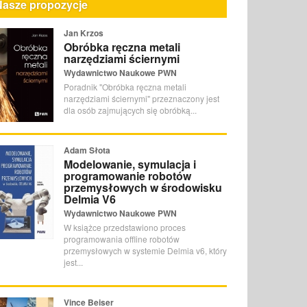
Nasze propozycje
Jan Krzos
Obróbka ręczna metali
narzędziami ściernymi
Wydawnictwo Naukowe PWN
Poradnik "Obróbka ręczna metali
narzędziami ściernymi" przeznaczony jest
dla osób zajmujących się obróbką...
Adam Słota
Modelowanie, symulacja i
programowanie robotów
przemysłowych w środowisku
Delmia V6
Wydawnictwo Naukowe PWN
W książce przedstawiono proces
programowania offline robotów
przemysłowych w systemie Delmia v6, który
jest...
Vince Beiser