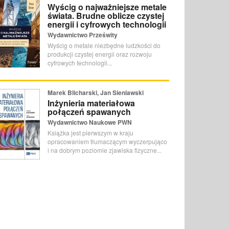
Wyścig o najważniejsze metale
świata. Brudne oblicze czystej
energii i cyfrowych technologii
Wydawnictwo Prześwity
Wyścig o metale niezbędne ludzkości do
produkcji czystej energii oraz rozwoju
cyfrowych technologii...
Marek Blicharski, Jan Sieniawski
Inżynieria materiałowa
połączeń spawanych
Wydawnictwo Naukowe PWN
Książka jest pierwszym w kraju
opracowaniem tłumaczącym wyczerpująco
i na dobrym poziomie zjawiska fizyczne...