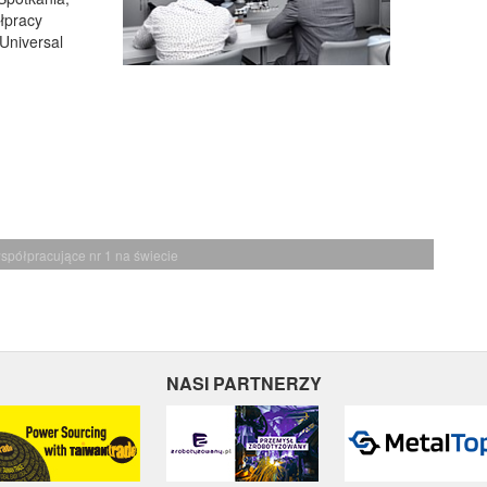
łpracy
 Universal
spółpracujące nr 1 na świecie
NASI PARTNERZY