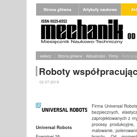
Strona główna
Artykuły naukowe
Akt
‹
›
›
›
wstecz
|
Strona główna
Aktualności
Firmy
Roboty w
Roboty współpracujące
02-07-2019
Firma Universal Robots
bezpiecznych, elasty
zaprojektowanych z my
procesy produkcyjne, 
Universal Robots
malowanie, polerowani
Energivej 25
branży. Od moment