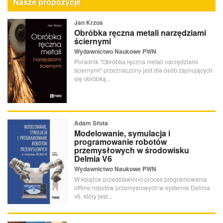
Nasze propozycje
Jan Krzos
Obróbka ręczna metali narzędziami
ściernymi
Wydawnictwo Naukowe PWN
Poradnik "Obróbka ręczna metali narzędziami
ściernymi" przeznaczony jest dla osób zajmujących
się obróbką...
Adam Słota
Modelowanie, symulacja i
programowanie robotów
przemysłowych w środowisku
Delmia V6
Wydawnictwo Naukowe PWN
W książce przedstawiono proces programowania
offline robotów przemysłowych w systemie Delmia
v6, który jest...