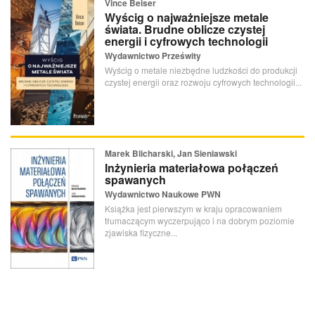
Vince Beiser
Wyścig o najważniejsze metale
świata. Brudne oblicze czystej
energii i cyfrowych technologii
Wydawnictwo Prześwity
Wyścig o metale niezbędne ludzkości do produkcji
czystej energii oraz rozwoju cyfrowych technologii...
Marek Blicharski, Jan Sieniawski
Inżynieria materiałowa połączeń
spawanych
Wydawnictwo Naukowe PWN
Książka jest pierwszym w kraju opracowaniem
tłumaczącym wyczerpująco i na dobrym poziomie
zjawiska fizyczne...