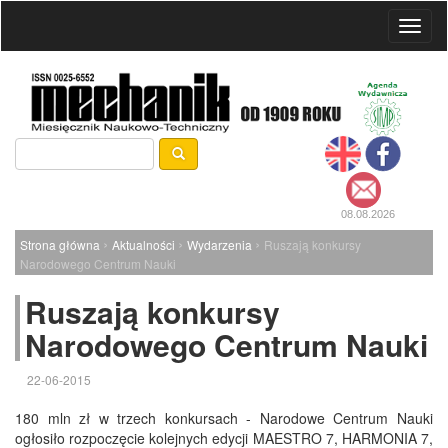
Toggl
naviga
08.08.2026
›
›
›
Strona główna
Aktualności
Wydarzenia
Ruszają konkursy
Narodowego Centrum Nauki
Ruszają konkursy
Narodowego Centrum Nauki
22-06-2015
180 mln zł w trzech konkursach - Narodowe Centrum Nauki
ogłosiło rozpoczęcie kolejnych edycji MAESTRO 7, HARMONIA 7,