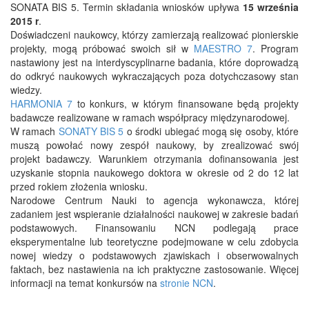
SONATA BIS 5. Termin składania wniosków upływa
15 września
2015 r
.
Doświadczeni naukowcy, którzy zamierzają realizować pionierskie
projekty, mogą próbować swoich sił w
MAESTRO 7
. Program
nastawiony jest na interdyscyplinarne badania, które doprowadzą
do odkryć naukowych wykraczających poza dotychczasowy stan
wiedzy.
HARMONIA 7
to konkurs, w którym finansowane będą projekty
badawcze realizowane w ramach współpracy międzynarodowej.
W ramach
SONATY BIS 5
o środki ubiegać mogą się osoby, które
muszą powołać nowy zespół naukowy, by zrealizować swój
projekt badawczy. Warunkiem otrzymania dofinansowania jest
uzyskanie stopnia naukowego doktora w okresie od 2 do 12 lat
przed rokiem złożenia wniosku.
Narodowe Centrum Nauki to agencja wykonawcza, której
zadaniem jest wspieranie działalności naukowej w zakresie badań
podstawowych. Finansowaniu NCN podlegają prace
eksperymentalne lub teoretyczne podejmowane w celu zdobycia
nowej wiedzy o podstawowych zjawiskach i obserwowalnych
faktach, bez nastawienia na ich praktyczne zastosowanie. Więcej
informacji na temat konkursów na
stronie NCN
.