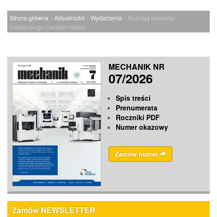
›
›
›
Strona główna
Aktualności
Wydarzenia
Ruszają konkursy
Narodowego Centrum Nauki
MECHANIK NR
07/2026
Spis treści
Prenumerata
Roczniki PDF
Numer okazowy
Zamów numer
Zamów NEWSLETTER