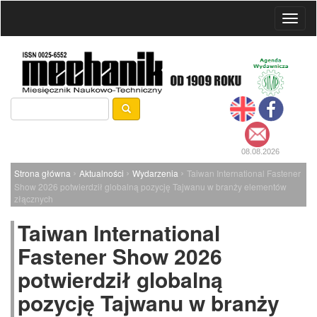
Toggl
naviga
08.08.2026
›
›
›
Strona główna
Aktualności
Wydarzenia
Taiwan International Fastener
Show 2026 potwierdził globalną pozycję Tajwanu w branży elementów
złącznych
Taiwan International
Fastener Show 2026
potwierdził globalną
pozycję Tajwanu w branży