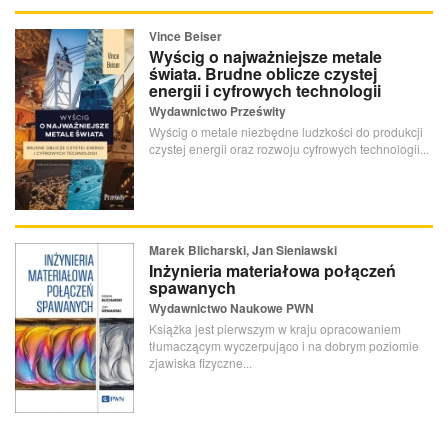
Vince Beiser
Wyścig o najważniejsze metale
świata. Brudne oblicze czystej
energii i cyfrowych technologii
Wydawnictwo Prześwity
Wyścig o metale niezbędne ludzkości do produkcji
czystej energii oraz rozwoju cyfrowych technologii...
Marek Blicharski, Jan Sieniawski
Inżynieria materiałowa połączeń
spawanych
Wydawnictwo Naukowe PWN
Książka jest pierwszym w kraju opracowaniem
tłumaczącym wyczerpująco i na dobrym poziomie
zjawiska fizyczne...