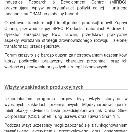
Industries Research & Development Centre (MIRDC),
prezentująca wpływ amerykańskiej polityki celnej i unijnego
mechanizmu CBAM na globalny handel.
O cyfrowej transformacji i inteligentnej produkcji mówił Zephyr
Chang, przewodniczący SPEC Products, natomiast Andrew Li,
dyrektor zarządzający PwC Taiwan, przedstawił praktyczne
aspekty wdrażania strategii zrównoważonego rozwoju i zielonej
transformacji przedsiębiorstw.
Forum cieszyło się bardzo dużym zainteresowaniem uczestników,
którzy podkreślali praktyczny charakter prezentacji oraz ich
wartość w planowaniu przyszłych strategii biznesowych.
Wizyty w zakładach produkcyjnych
Uzupełnieniem programu targów były wizyty studyjne w
wybranych zakładach przemysłowych. Międzynarodowi goście
mieli okazję odwiedzić takie przedsiębiorstwa jak China Steel
Corporation (CSC), Sheh Fung Screws oraz Taiwan Shan Yin.
Podczas wizyt uczestnicy mogli zapoznać się z funkcjonowaniem
tajwańskiego ekosystemu przemysłowego oraz obserwować