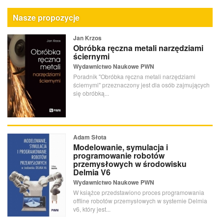
Nasze propozycje
Jan Krzos
Obróbka ręczna metali narzędziami
ściernymi
Wydawnictwo Naukowe PWN
Poradnik "Obróbka ręczna metali narzędziami
ściernymi" przeznaczony jest dla osób zajmujących
się obróbką...
Adam Słota
Modelowanie, symulacja i
programowanie robotów
przemysłowych w środowisku
Delmia V6
Wydawnictwo Naukowe PWN
W książce przedstawiono proces programowania
offline robotów przemysłowych w systemie Delmia
v6, który jest...