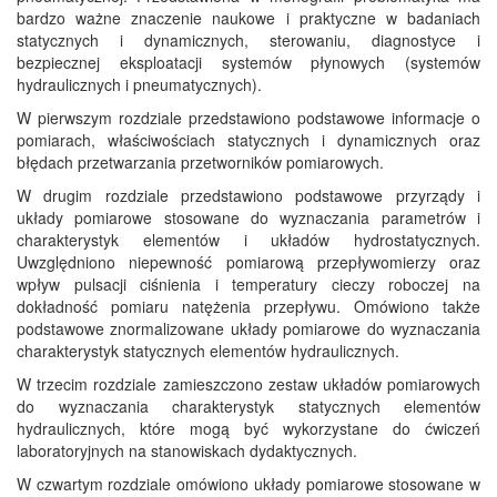
bardzo ważne znaczenie naukowe i praktyczne w badaniach
statycznych i dynamicznych, sterowaniu, diagnostyce i
bezpiecznej eksploatacji systemów płynowych (systemów
hydraulicznych i pneumatycznych).
W pierwszym rozdziale przedstawiono podstawowe informacje o
pomiarach, właściwościach statycznych i dynamicznych oraz
błędach przetwarzania przetworników pomiarowych.
W drugim rozdziale przedstawiono podstawowe przyrządy i
układy pomiarowe stosowane do wyznaczania parametrów i
charakterystyk elementów i układów hydrostatycznych.
Uwzględniono niepewność pomiarową przepływomierzy oraz
wpływ pulsacji ciśnienia i temperatury cieczy roboczej na
dokładność pomiaru natężenia przepływu. Omówiono także
podstawowe znormalizowane układy pomiarowe do wyznaczania
charakterystyk statycznych elementów hydraulicznych.
W trzecim rozdziale zamieszczono zestaw układów pomiarowych
do wyznaczania charakterystyk statycznych elementów
hydraulicznych, które mogą być wykorzystane do ćwiczeń
laboratoryjnych na stanowiskach dydaktycznych.
W czwartym rozdziale omówiono układy pomiarowe stosowane w