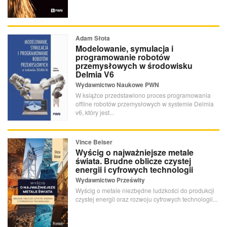
Adam Słota
Modelowanie, symulacja i
programowanie robotów
przemysłowych w środowisku
Delmia V6
Wydawnictwo Naukowe PWN
W książce przedstawiono proces programowania
offline robotów przemysłowych w systemie Delmia
v6, który jest...
Vince Beiser
Wyścig o najważniejsze metale
świata. Brudne oblicze czystej
energii i cyfrowych technologii
Wydawnictwo Prześwity
Wyścig o metale niezbędne ludzkości do produkcji
czystej energii oraz rozwoju cyfrowych technologii...