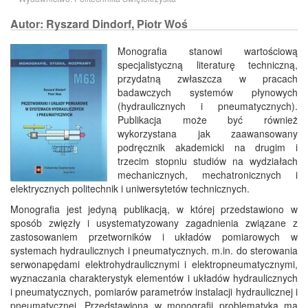
Autor: Ryszard Dindorf, Piotr Woś
Monografia stanowi wartościową
specjalistyczną literaturę techniczną,
przydatną zwłaszcza w pracach
badawczych systemów płynowych
(hydraulicznych i pneumatycznych).
Publikacja może być również
wykorzystana jak zaawansowany
podręcznik akademicki na drugim i
trzecim stopniu studiów na wydziałach
mechanicznych, mechatronicznych i
elektrycznych politechnik i uniwersytetów technicznych.
Monografia jest jedyną publikacją, w której przedstawiono w
sposób zwięzły i usystematyzowany zagadnienia związane z
zastosowaniem przetworników i układów pomiarowych w
systemach hydraulicznych i pneumatycznych. m.in. do sterowania
serwonapędami elektrohydraulicznymi i elektropneumatycznymi,
wyznaczania charakterystyk elementów i układów hydraulicznych
i pneumatycznych, pomiarów parametrów instalacji hydraulicznej i
pneumatycznej. Przedstawiona w monografii problematyka ma