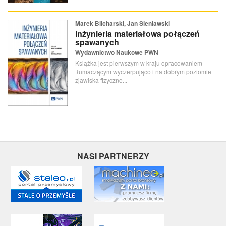
Marek Blicharski, Jan Sieniawski
Inżynieria materiałowa połączeń
spawanych
Wydawnictwo Naukowe PWN
Książka jest pierwszym w kraju opracowaniem
tłumaczącym wyczerpująco i na dobrym poziomie
zjawiska fizyczne...
NASI PARTNERZY