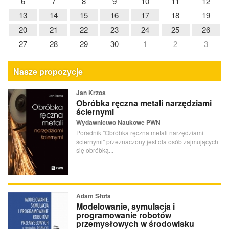
6
7
8
9
10
11
12
13
14
15
16
17
18
19
20
21
22
23
24
25
26
27
28
29
30
1
2
3
Nasze propozycje
Jan Krzos
Obróbka ręczna metali narzędziami
ściernymi
Wydawnictwo Naukowe PWN
Poradnik "Obróbka ręczna metali narzędziami
ściernymi" przeznaczony jest dla osób zajmujących
się obróbką...
Adam Słota
Modelowanie, symulacja i
programowanie robotów
przemysłowych w środowisku