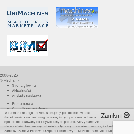
2006-2026
© Mechanik
Strona główna
Aktualności
Artykuły naukowe
Prenumerata
Słownik narzędziowca
W ramach naszego serwisu stosujemy pliki cookies w celu
Zamknij
O czasopiśmie
świadczenia Państwu usług na najwyższym poziomie, w tym w
Reklama
sposób dostosowany do indywidualnych potrzeb. Korzystanie ze
stron serwisu bez zmiany ustawień dotyczących cookies oznacza, że będą one
Kontakt
zamieszczane w Państwa urządzeniu końcowym. Możecie Państwo dokonać w