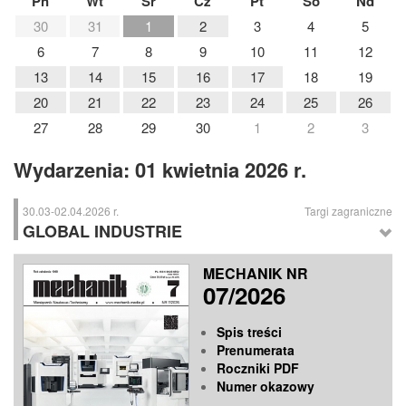
Pn
Wt
Śr
Cz
Pt
So
Nd
30
31
1
2
3
4
5
6
7
8
9
10
11
12
13
14
15
16
17
18
19
20
21
22
23
24
25
26
27
28
29
30
1
2
3
Wydarzenia: 01 kwietnia 2026 r.
30.03-02.04.2026 r.
Targi zagraniczne
GLOBAL INDUSTRIE
GLOBAL INDUSTRIE
– Targi Przemysłowe, Paryż (Francja)
MECHANIK NR
07/2026
Spis treści
Prenumerata
Roczniki PDF
Numer okazowy