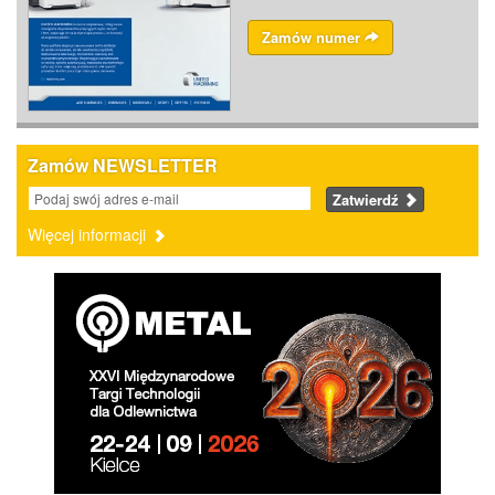
Zamów numer
Zamów NEWSLETTER
Zatwierdź
Więcej informacji