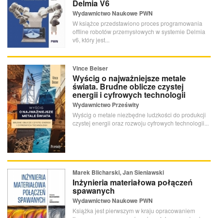
Delmia V6
Wydawnictwo Naukowe PWN
W książce przedstawiono proces programowania
offline robotów przemysłowych w systemie Delmia
v6, który jest...
Vince Beiser
Wyścig o najważniejsze metale
świata. Brudne oblicze czystej
energii i cyfrowych technologii
Wydawnictwo Prześwity
Wyścig o metale niezbędne ludzkości do produkcji
czystej energii oraz rozwoju cyfrowych technologii...
Marek Blicharski, Jan Sieniawski
Inżynieria materiałowa połączeń
spawanych
Wydawnictwo Naukowe PWN
Książka jest pierwszym w kraju opracowaniem