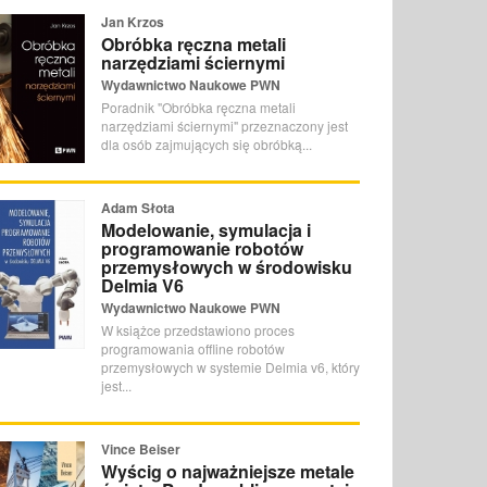
Jan Krzos
Obróbka ręczna metali
narzędziami ściernymi
Wydawnictwo Naukowe PWN
Poradnik "Obróbka ręczna metali
narzędziami ściernymi" przeznaczony jest
dla osób zajmujących się obróbką...
Adam Słota
Modelowanie, symulacja i
programowanie robotów
przemysłowych w środowisku
Delmia V6
Wydawnictwo Naukowe PWN
W książce przedstawiono proces
programowania offline robotów
przemysłowych w systemie Delmia v6, który
jest...
Vince Beiser
Wyścig o najważniejsze metale