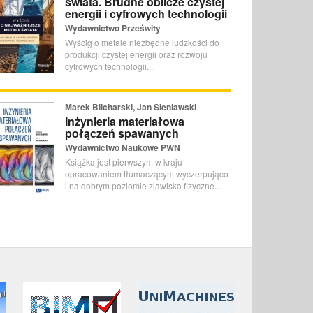
świata. Brudne oblicze czystej
energii i cyfrowych technologii
Wydawnictwo Prześwity
Wyścig o metale niezbędne ludzkości do
produkcji czystej energii oraz rozwoju
cyfrowych technologii...
Marek Blicharski, Jan Sieniawski
Inżynieria materiałowa
połączeń spawanych
Wydawnictwo Naukowe PWN
Książka jest pierwszym w kraju
opracowaniem tłumaczącym wyczerpująco
i na dobrym poziomie zjawiska fizyczne...