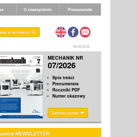
ma
O czasopiśmie
Prenumerata
ukaj w archiwum
06.08.2026
MECHANIK NR
07/2026
Spis treści
Prenumerata
Roczniki PDF
Numer okazowy
Zamów numer
Zamów NEWSLETTER