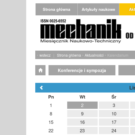
Strona główna
Artykuły naukowe
Akt
‹
›
›
wstecz
|
Strona główna
Aktualności
Kalendarium
Konferencje i sympozja
Li
Pn
Wt
Śr
1
2
3
8
9
10
15
16
17
22
23
24