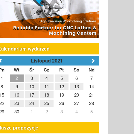
Kalendarium wydarzeń
Listopad 2021
Pn
Wt
Śr
Cz
Pt
So
Nd
1
2
3
4
5
6
7
8
9
10
11
12
13
14
15
16
17
18
19
20
21
22
23
24
25
26
27
28
29
30
1
2
3
4
5
Nasze propozycje