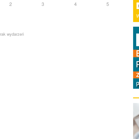
2
3
4
5
W
.
rak wydarzeń