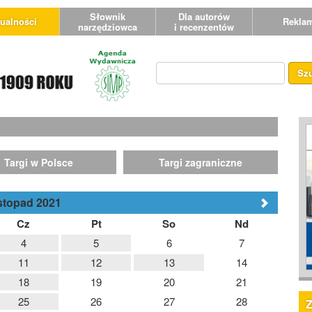
Słownik
Dla autorów
ualności
Rekla
narzędziowca
i recenzentów
Sz
Targi w Polsce
Targi zagraniczne
stopad 2021
Cz
Pt
So
Nd
4
5
6
7
11
12
13
14
18
19
20
21
25
26
27
28