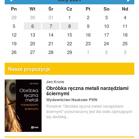
Pn
Wt
Śr
Cz
Pt
So
Nd
29
30
31
1
2
3
4
5
6
7
8
9
10
11
12
13
14
15
16
17
18
19
20
21
22
23
24
25
26
27
28
29
1
2
3
Nasze propozycje
Jan Krzos
Obróbka ręczna metali narzędziami
ściernymi
Wydawnictwo Naukowe PWN
Poradnik "Obróbka ręczna metali narzędziami
ściernymi" przeznaczony jest dla osób zajmujących
się obróbką...