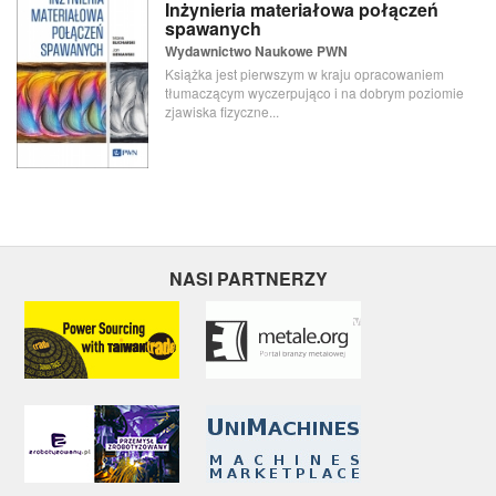
Inżynieria materiałowa połączeń
spawanych
Wydawnictwo Naukowe PWN
Książka jest pierwszym w kraju opracowaniem
tłumaczącym wyczerpująco i na dobrym poziomie
zjawiska fizyczne...
NASI PARTNERZY