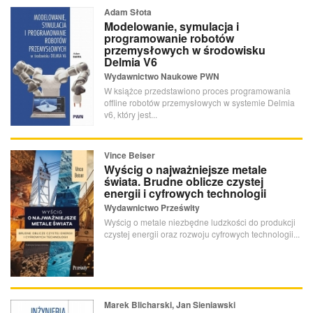
Adam Słota
Modelowanie, symulacja i
programowanie robotów
przemysłowych w środowisku
Delmia V6
Wydawnictwo Naukowe PWN
W książce przedstawiono proces programowania
offline robotów przemysłowych w systemie Delmia
v6, który jest...
Vince Beiser
Wyścig o najważniejsze metale
świata. Brudne oblicze czystej
energii i cyfrowych technologii
Wydawnictwo Prześwity
Wyścig o metale niezbędne ludzkości do produkcji
czystej energii oraz rozwoju cyfrowych technologii...
Marek Blicharski, Jan Sieniawski