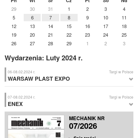
Pn
Wt
Śr
Cz
Pt
So
Nd
29
30
31
1
2
3
4
5
6
7
8
9
10
11
12
13
14
15
16
17
18
19
20
21
22
23
24
25
26
27
28
29
1
2
3
Wydarzenia: Luty 2024 r.
06-08.02.2024 r.
Targi w Polsce
WARSAW PLAST EXPO
WARSAW PLAST EXPO
– Międzynarodowe Branżowe Targi Przemysłu
Tworzyw Sztucznych, Nadarzyn k. Warszawy
07-08.02.2024 r.
Targi w Polsce
ENEX
ENEX
– Międzynarodowe Targi Energetyki i Elektrotechniki oraz
MECHANIK NR
Odnawialnych Źródeł Energii, Kielce
07/2026