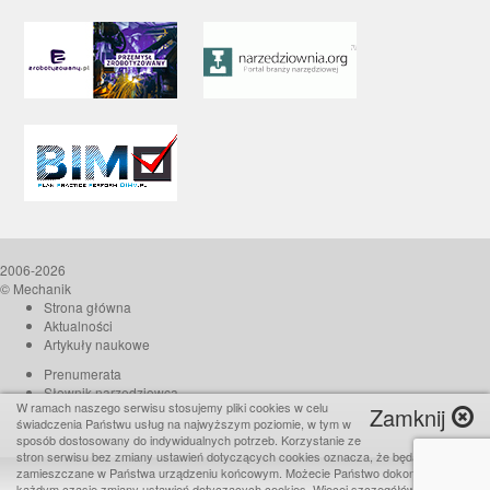
2006-2026
© Mechanik
Strona główna
Aktualności
Artykuły naukowe
Prenumerata
Słownik narzędziowca
W ramach naszego serwisu stosujemy pliki cookies w celu
Zamknij
O czasopiśmie
świadczenia Państwu usług na najwyższym poziomie, w tym w
Reklama
sposób dostosowany do indywidualnych potrzeb. Korzystanie ze
stron serwisu bez zmiany ustawień dotyczących cookies oznacza, że będą one
Kontakt
zamieszczane w Państwa urządzeniu końcowym. Możecie Państwo dokonać w
Realizacja:
TiO interactive
każdym czasie zmiany ustawień dotyczących cookies. Więcej szczegółów w naszej