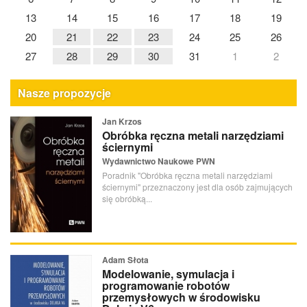
13
14
15
16
17
18
19
20
21
22
23
24
25
26
27
28
29
30
31
1
2
Nasze propozycje
Jan Krzos
Obróbka ręczna metali narzędziami
ściernymi
Wydawnictwo Naukowe PWN
Poradnik "Obróbka ręczna metali narzędziami
ściernymi" przeznaczony jest dla osób zajmujących
się obróbką...
Adam Słota
Modelowanie, symulacja i
programowanie robotów
przemysłowych w środowisku