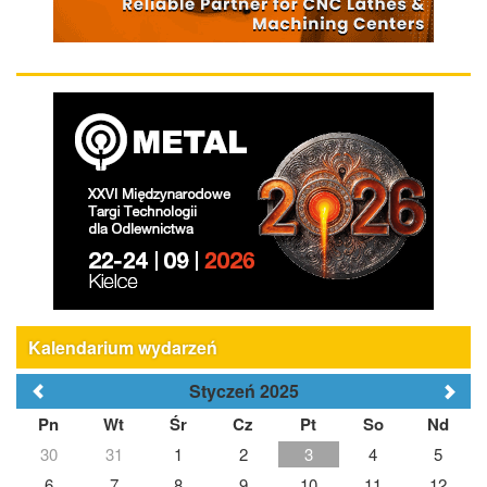
Kalendarium wydarzeń
Styczeń 2025
Pn
Wt
Śr
Cz
Pt
So
Nd
30
31
1
2
3
4
5
6
7
8
9
10
11
12