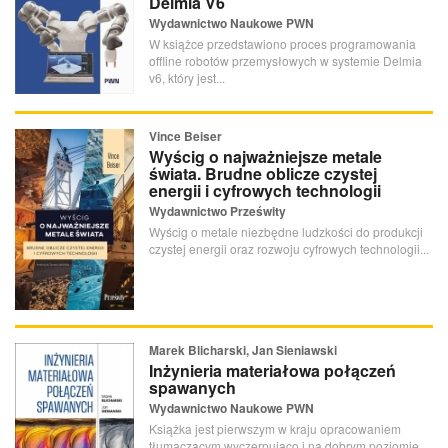
Delmia V6
Wydawnictwo Naukowe PWN
W książce przedstawiono proces programowania
offline robotów przemysłowych w systemie Delmia
v6, który jest...
Vince Beiser
Wyścig o najważniejsze metale
świata. Brudne oblicze czystej
energii i cyfrowych technologii
Wydawnictwo Prześwity
Wyścig o metale niezbędne ludzkości do produkcji
czystej energii oraz rozwoju cyfrowych technologii...
Marek Blicharski, Jan Sieniawski
Inżynieria materiałowa połączeń
spawanych
Wydawnictwo Naukowe PWN
Książka jest pierwszym w kraju opracowaniem
tłumaczącym wyczerpująco i na dobrym poziomie