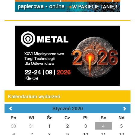
Kalendarium wydarzeń
Styczeń 2020
Pn
Wt
Śr
Cz
Pt
So
Nd
30
31
1
2
3
4
5
6
7
8
9
10
11
12