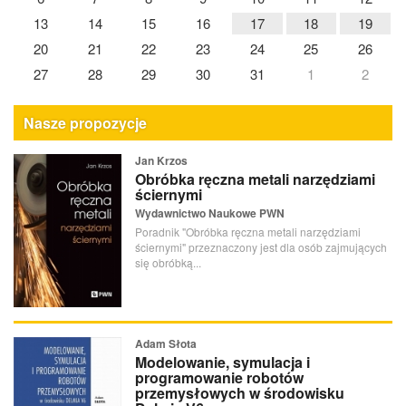
13
14
15
16
17
18
19
20
21
22
23
24
25
26
27
28
29
30
31
1
2
Nasze propozycje
Jan Krzos
Obróbka ręczna metali narzędziami
ściernymi
Wydawnictwo Naukowe PWN
Poradnik "Obróbka ręczna metali narzędziami
ściernymi" przeznaczony jest dla osób zajmujących
się obróbką...
Adam Słota
Modelowanie, symulacja i
programowanie robotów
przemysłowych w środowisku