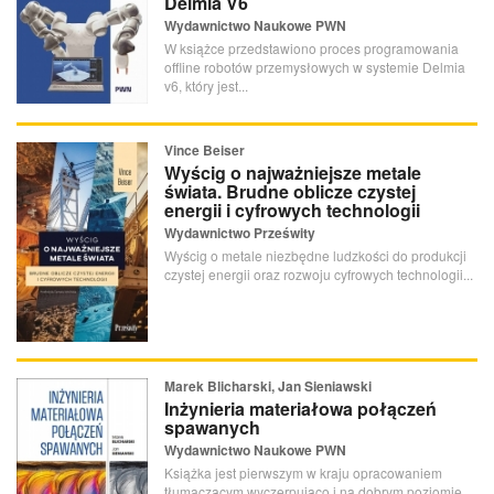
Delmia V6
Wydawnictwo Naukowe PWN
W książce przedstawiono proces programowania
offline robotów przemysłowych w systemie Delmia
v6, który jest...
Vince Beiser
Wyścig o najważniejsze metale
świata. Brudne oblicze czystej
energii i cyfrowych technologii
Wydawnictwo Prześwity
Wyścig o metale niezbędne ludzkości do produkcji
czystej energii oraz rozwoju cyfrowych technologii...
Marek Blicharski, Jan Sieniawski
Inżynieria materiałowa połączeń
spawanych
Wydawnictwo Naukowe PWN
Książka jest pierwszym w kraju opracowaniem
tłumaczącym wyczerpująco i na dobrym poziomie