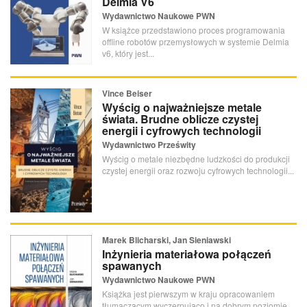
Delmia V6
Wydawnictwo Naukowe PWN
W książce przedstawiono proces programowania
offline robotów przemysłowych w systemie Delmia
v6, który jest...
Vince Beiser
Wyścig o najważniejsze metale
świata. Brudne oblicze czystej
energii i cyfrowych technologii
Wydawnictwo Prześwity
Wyścig o metale niezbędne ludzkości do produkcji
czystej energii oraz rozwoju cyfrowych technologii...
Marek Blicharski, Jan Sieniawski
Inżynieria materiałowa połączeń
spawanych
Wydawnictwo Naukowe PWN
Książka jest pierwszym w kraju opracowaniem
tłumaczącym wyczerpująco i na dobrym poziomie