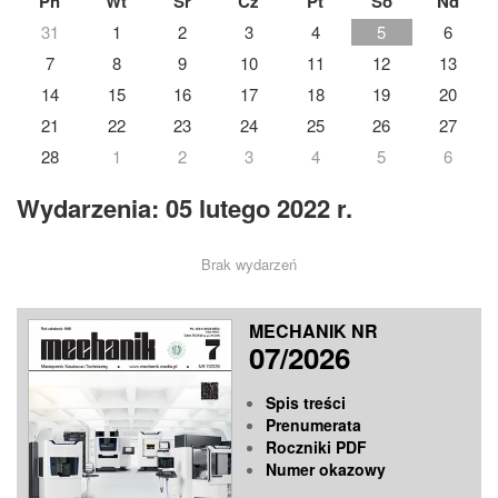
Pn
Wt
Śr
Cz
Pt
So
Nd
31
1
2
3
4
5
6
7
8
9
10
11
12
13
14
15
16
17
18
19
20
21
22
23
24
25
26
27
28
1
2
3
4
5
6
Wydarzenia: 05 lutego 2022 r.
Brak wydarzeń
MECHANIK NR
07/2026
Spis treści
Prenumerata
Roczniki PDF
Numer okazowy