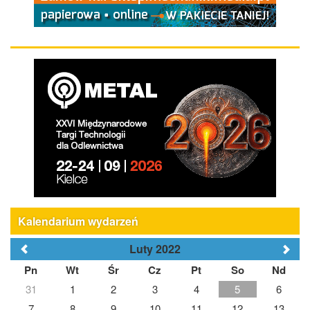
Kalendarium wydarzeń
Luty 2022
Pn
Wt
Śr
Cz
Pt
So
Nd
31
1
2
3
4
5
6
7
8
9
10
11
12
13