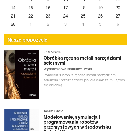
14
15
16
17
18
19
20
21
22
23
24
25
26
27
28
1
2
3
4
5
6
Nasze propozycje
Jan Krzos
Obróbka ręczna metali narzędziami
ściernymi
Wydawnictwo Naukowe PWN
Poradnik "Obróbka ręczna metali narzędziami
ściernymi" przeznaczony jest dla osób zajmujących
się obróbką...
Adam Słota
Modelowanie, symulacja i
programowanie robotów
przemysłowych w środowisku