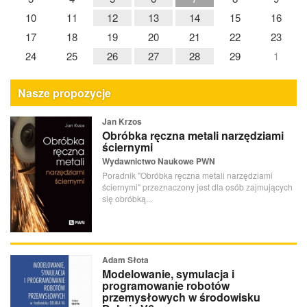
10
11
12
13
14
15
16
17
18
19
20
21
22
23
24
25
26
27
28
29
1
Nasze propozycje
Jan Krzos
Obróbka ręczna metali narzędziami
ściernymi
Wydawnictwo Naukowe PWN
Poradnik "Obróbka ręczna metali narzędziami
ściernymi" przeznaczony jest dla osób zajmujących
się obróbką...
Adam Słota
Modelowanie, symulacja i
programowanie robotów
przemysłowych w środowisku