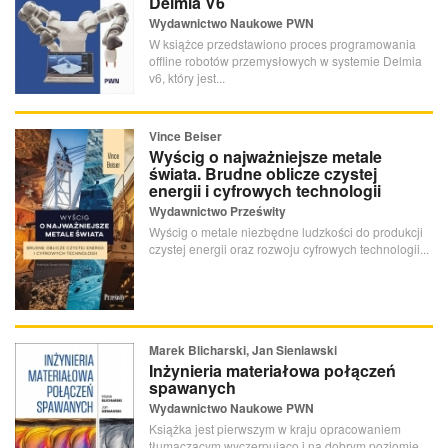
Delmia V6
Wydawnictwo Naukowe PWN
W książce przedstawiono proces programowania
offline robotów przemysłowych w systemie Delmia
v6, który jest...
Vince Beiser
Wyścig o najważniejsze metale
świata. Brudne oblicze czystej
energii i cyfrowych technologii
Wydawnictwo Prześwity
Wyścig o metale niezbędne ludzkości do produkcji
czystej energii oraz rozwoju cyfrowych technologii...
Marek Blicharski, Jan Sieniawski
Inżynieria materiałowa połączeń
spawanych
Wydawnictwo Naukowe PWN
Książka jest pierwszym w kraju opracowaniem
tłumaczącym wyczerpująco i na dobrym poziomie