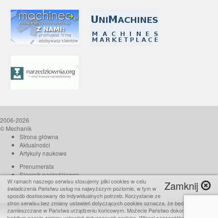
2006-2026
© Mechanik
Strona główna
Aktualności
Artykuły naukowe
Prenumerata
Słownik narzędziowca
W ramach naszego serwisu stosujemy pliki cookies w celu
Zamknij
O czasopiśmie
świadczenia Państwu usług na najwyższym poziomie, w tym w
Reklama
sposób dostosowany do indywidualnych potrzeb. Korzystanie ze
stron serwisu bez zmiany ustawień dotyczących cookies oznacza, że będą one
Kontakt
zamieszczane w Państwa urządzeniu końcowym. Możecie Państwo dokonać w
Realizacja:
TiO interactive
każdym czasie zmiany ustawień dotyczących cookies. Więcej szczegółów w naszej