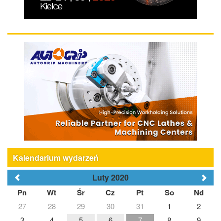
Kalendarium wydarzeń
Luty 2020
Pn
Wt
Śr
Cz
Pt
So
Nd
27
28
29
30
31
1
2
3
4
5
6
7
8
9