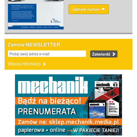
Zamów numer
Zamów NEWSLETTER
Zatwierdź
Więcej informacji