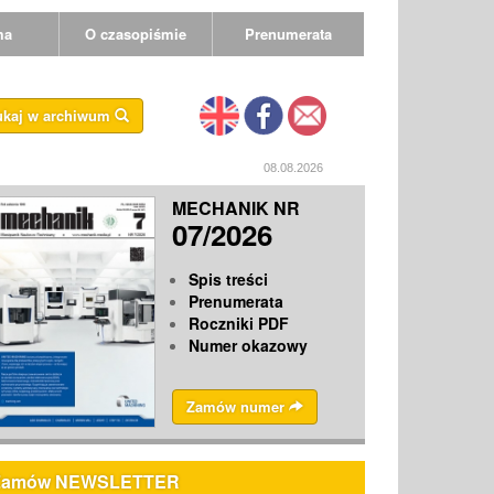
ma
O czasopiśmie
Prenumerata
ukaj w archiwum
08.08.2026
MECHANIK NR
07/2026
Spis treści
Prenumerata
Roczniki PDF
Numer okazowy
Zamów numer
Zamów NEWSLETTER