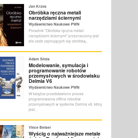
Jan Krzos
Obróbka ręczna metali
narzędziami ściernymi
Wydawnictwo Naukowe PWN
Poradnik "Obróbka ręczna metali
narzędziami ściernymi" przeznaczony jest
dla osób zajmujących się obróbką...
Adam Słota
Modelowanie, symulacja i
programowanie robotów
przemysłowych w środowisku
Delmia V6
Wydawnictwo Naukowe PWN
W książce przedstawiono proces
programowania offline robotów
przemysłowych w systemie Delmia v6, który
jest...
Vince Beiser
Wyścig o najważniejsze metale