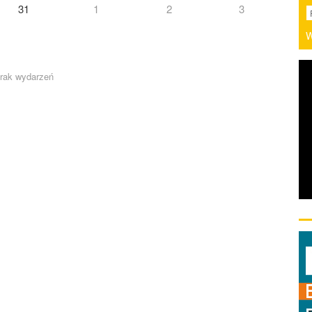
31
1
2
3
W
rak wydarzeń