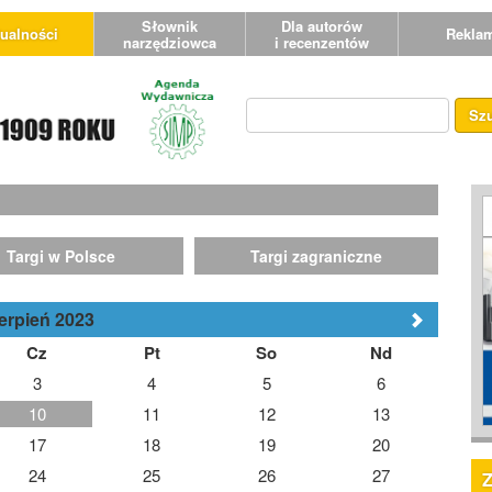
Słownik
Dla autorów
ualności
Rekla
narzędziowca
i recenzentów
Sz
Targi w Polsce
Targi zagraniczne
erpień 2023
Cz
Pt
So
Nd
3
4
5
6
10
11
12
13
17
18
19
20
24
25
26
27