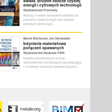
świata. Brudne oblicze czystej
energii i cyfrowych technologii
Wydawnictwo Prześwity
Wyścig o metale niezbędne ludzkości do
produkcji czystej energii oraz rozwoju
cyfrowych technologii...
Marek Blicharski, Jan Sieniawski
Inżynieria materiałowa
połączeń spawanych
Wydawnictwo Naukowe PWN
Książka jest pierwszym w kraju
opracowaniem tłumaczącym wyczerpująco
i na dobrym poziomie zjawiska fizyczne...