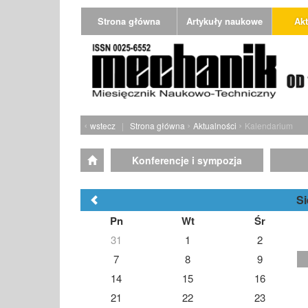
Strona główna
Artykuły naukowe
Akt
‹
›
›
wstecz
|
Strona główna
Aktualności
Kalendarium
Konferencje i sympozja
Si
Pn
Wt
Śr
31
1
2
7
8
9
14
15
16
21
22
23