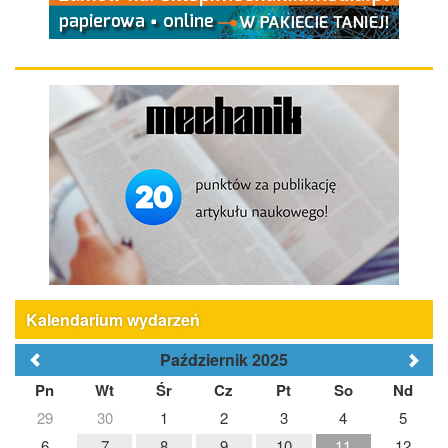
Kalendarium wydarzeń
Październik 2025
Pn
Wt
Śr
Cz
Pt
So
Nd
29
30
1
2
3
4
5
6
7
8
9
10
11
12