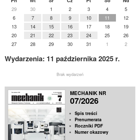
Pn
Wt
Śr
Cz
Pt
So
Nd
29
30
1
2
3
4
5
6
7
8
9
10
11
12
13
14
15
16
17
18
19
20
21
22
23
24
25
26
27
28
29
30
31
1
2
Wydarzenia: 11 października 2025 r.
Brak wydarzeń
MECHANIK NR
07/2026
Spis treści
Prenumerata
Roczniki PDF
Numer okazowy