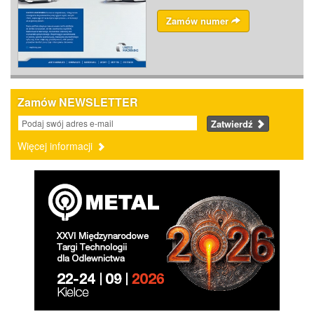
Zamów numer
Zamów NEWSLETTER
Zatwierdź
Więcej informacji