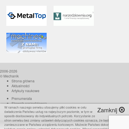
2006-2026
© Mechanik
Strona główna
Aktualności
Artykuły naukowe
Prenumerata
Słownik narzędziowca
W ramach naszego serwisu stosujemy pliki cookies w celu
Zamknij
O czasopiśmie
świadczenia Państwu usług na najwyższym poziomie, w tym w
Reklama
sposób dostosowany do indywidualnych potrzeb. Korzystanie ze
stron serwisu bez zmiany ustawień dotyczących cookies oznacza, że będą one
Kontakt
zamieszczane w Państwa urządzeniu końcowym. Możecie Państwo dokonać w
Realizacja:
TiO interactive
każdym czasie zmiany ustawień dotyczących cookies. Więcej szczegółów w naszej