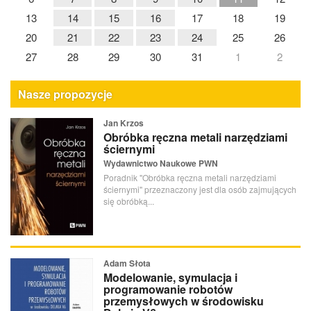
13
14
15
16
17
18
19
20
21
22
23
24
25
26
27
28
29
30
31
1
2
Nasze propozycje
Jan Krzos
Obróbka ręczna metali narzędziami
ściernymi
Wydawnictwo Naukowe PWN
Poradnik "Obróbka ręczna metali narzędziami
ściernymi" przeznaczony jest dla osób zajmujących
się obróbką...
Adam Słota
Modelowanie, symulacja i
programowanie robotów
przemysłowych w środowisku