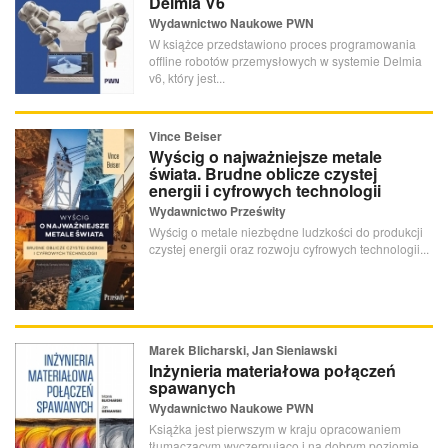
Delmia V6
Wydawnictwo Naukowe PWN
W książce przedstawiono proces programowania
offline robotów przemysłowych w systemie Delmia
v6, który jest...
Vince Beiser
Wyścig o najważniejsze metale
świata. Brudne oblicze czystej
energii i cyfrowych technologii
Wydawnictwo Prześwity
Wyścig o metale niezbędne ludzkości do produkcji
czystej energii oraz rozwoju cyfrowych technologii...
Marek Blicharski, Jan Sieniawski
Inżynieria materiałowa połączeń
spawanych
Wydawnictwo Naukowe PWN
Książka jest pierwszym w kraju opracowaniem
tłumaczącym wyczerpująco i na dobrym poziomie