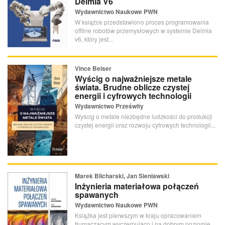
Delmia V6
Wydawnictwo Naukowe PWN
W książce przedstawiono proces programowania
offline robotów przemysłowych w systemie Delmia
v6, który jest...
Vince Beiser
Wyścig o najważniejsze metale
świata. Brudne oblicze czystej
energii i cyfrowych technologii
Wydawnictwo Prześwity
Wyścig o metale niezbędne ludzkości do produkcji
czystej energii oraz rozwoju cyfrowych technologii...
Marek Blicharski, Jan Sieniawski
Inżynieria materiałowa połączeń
spawanych
Wydawnictwo Naukowe PWN
Książka jest pierwszym w kraju opracowaniem
tłumaczącym wyczerpująco i na dobrym poziomie