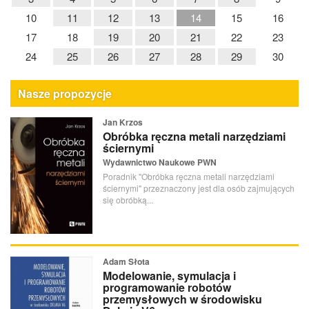
10
11
12
13
14
15
16
17
18
19
20
21
22
23
24
25
26
27
28
29
30
Nasze propozycje
Jan Krzos
Obróbka ręczna metali narzędziami
ściernymi
Wydawnictwo Naukowe PWN
Poradnik "Obróbka ręczna metali narzędziami
ściernymi" przeznaczony jest dla osób zajmujących
się obróbką...
Adam Słota
Modelowanie, symulacja i
programowanie robotów
przemysłowych w środowisku