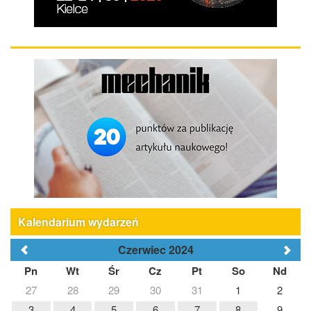
Kalendarium wydarzeń
Czerwiec 2024
Pn
Wt
Śr
Cz
Pt
So
Nd
27
28
29
30
31
1
2
3
4
5
6
7
8
9