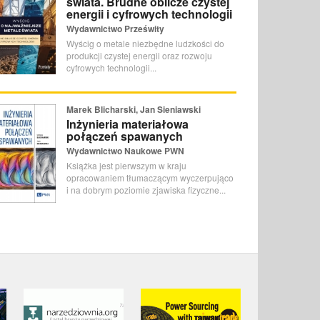
świata. Brudne oblicze czystej
energii i cyfrowych technologii
Wydawnictwo Prześwity
Wyścig o metale niezbędne ludzkości do
produkcji czystej energii oraz rozwoju
cyfrowych technologii...
Marek Blicharski, Jan Sieniawski
Inżynieria materiałowa
połączeń spawanych
Wydawnictwo Naukowe PWN
Książka jest pierwszym w kraju
opracowaniem tłumaczącym wyczerpująco
i na dobrym poziomie zjawiska fizyczne...