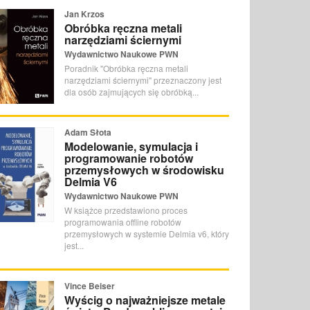
Jan Krzos
Obróbka ręczna metali
narzędziami ściernymi
Wydawnictwo Naukowe PWN
Poradnik "Obróbka ręczna metali
narzędziami ściernymi" przeznaczony jest
dla osób zajmujących się obróbką...
Adam Słota
Modelowanie, symulacja i
programowanie robotów
przemysłowych w środowisku
Delmia V6
Wydawnictwo Naukowe PWN
W książce przedstawiono proces
programowania offline robotów
przemysłowych w systemie Delmia v6, który
jest...
Vince Beiser
Wyścig o najważniejsze metale