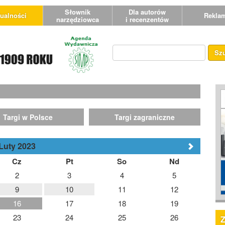
Słownik
Dla autorów
ualności
Rekla
narzędziowca
i recenzentów
Sz
Targi w Polsce
Targi zagraniczne
Luty 2023
Cz
Pt
So
Nd
2
3
4
5
9
10
11
12
16
17
18
19
23
24
25
26