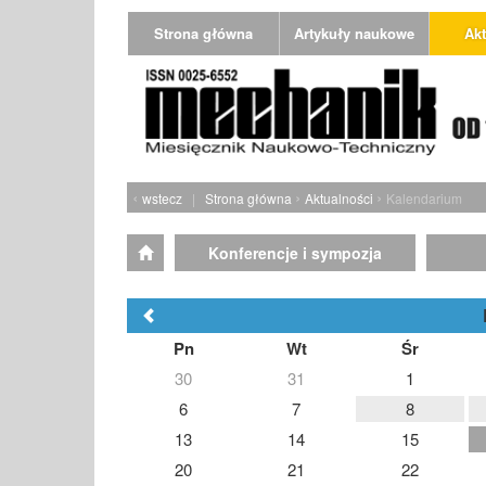
Strona główna
Artykuły naukowe
Akt
‹
›
›
wstecz
|
Strona główna
Aktualności
Kalendarium
Konferencje i sympozja
Pn
Wt
Śr
30
31
1
6
7
8
13
14
15
20
21
22