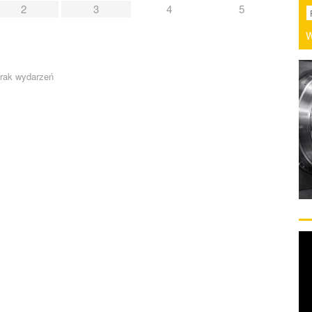
2
3
4
5
W
rak wydarzeń