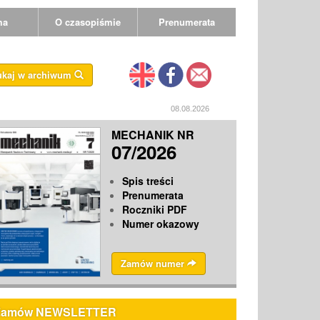
ma
O czasopiśmie
Prenumerata
ukaj w archiwum
08.08.2026
MECHANIK NR
07/2026
Spis treści
Prenumerata
Roczniki PDF
Numer okazowy
Zamów numer
Zamów NEWSLETTER