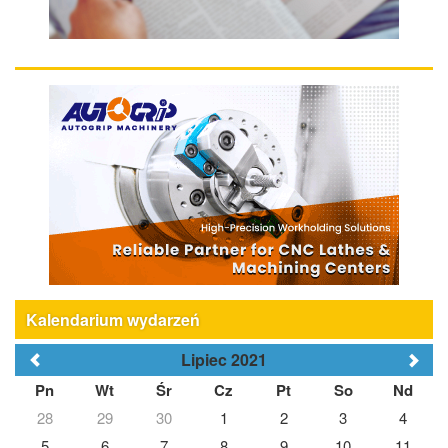
Kalendarium wydarzeń
Lipiec 2021
Pn
Wt
Śr
Cz
Pt
So
Nd
28
29
30
1
2
3
4
5
6
7
8
9
10
11