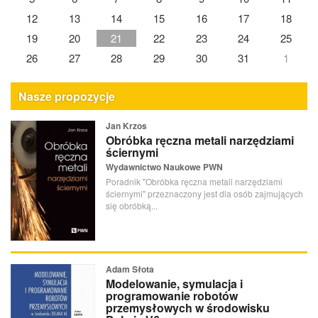
12
13
14
15
16
17
18
19
20
21
22
23
24
25
26
27
28
29
30
31
1
Nasze propozycje
Jan Krzos
Obróbka ręczna metali narzędziami
ściernymi
Wydawnictwo Naukowe PWN
Poradnik "Obróbka ręczna metali narzędziami
ściernymi" przeznaczony jest dla osób zajmujących
się obróbką...
Adam Słota
Modelowanie, symulacja i
programowanie robotów
przemysłowych w środowisku