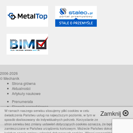
2006-2026
© Mechanik
Strona główna
Aktualności
Artykuły naukowe
Prenumerata
Słownik narzędziowca
W ramach naszego serwisu stosujemy pliki cookies w celu
Zamknij
O czasopiśmie
świadczenia Państwu usług na najwyższym poziomie, w tym w
Reklama
sposób dostosowany do indywidualnych potrzeb. Korzystanie ze
stron serwisu bez zmiany ustawień dotyczących cookies oznacza, że będą one
Kontakt
zamieszczane w Państwa urządzeniu końcowym. Możecie Państwo dokonać w
Realizacja:
TiO interactive
każdym czasie zmiany ustawień dotyczących cookies. Więcej szczegółów w naszej