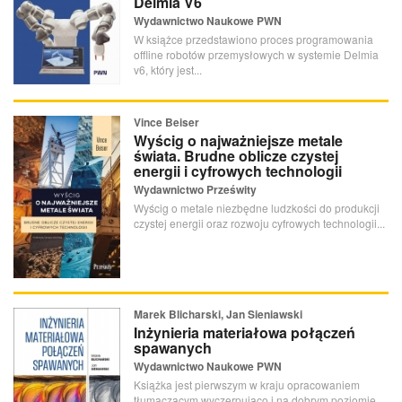
Delmia V6
Wydawnictwo Naukowe PWN
W książce przedstawiono proces programowania
offline robotów przemysłowych w systemie Delmia
v6, który jest...
Vince Beiser
Wyścig o najważniejsze metale
świata. Brudne oblicze czystej
energii i cyfrowych technologii
Wydawnictwo Prześwity
Wyścig o metale niezbędne ludzkości do produkcji
czystej energii oraz rozwoju cyfrowych technologii...
Marek Blicharski, Jan Sieniawski
Inżynieria materiałowa połączeń
spawanych
Wydawnictwo Naukowe PWN
Książka jest pierwszym w kraju opracowaniem
tłumaczącym wyczerpująco i na dobrym poziomie