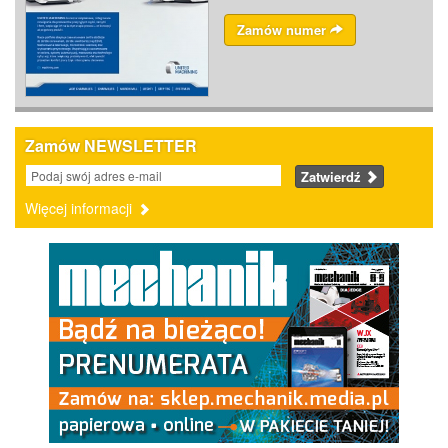
Zamów numer
Zamów NEWSLETTER
Zatwierdź
Więcej informacji