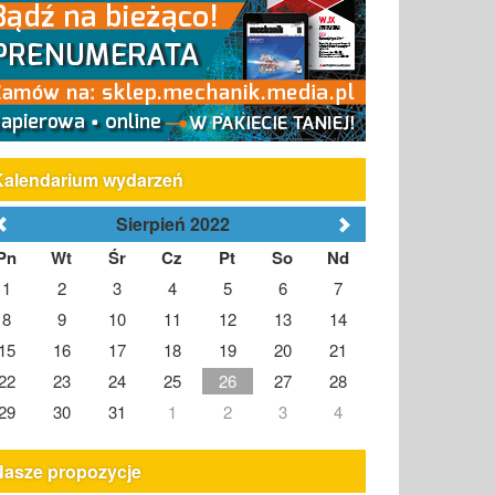
Kalendarium wydarzeń
Sierpień 2022
Pn
Wt
Śr
Cz
Pt
So
Nd
1
2
3
4
5
6
7
8
9
10
11
12
13
14
15
16
17
18
19
20
21
22
23
24
25
26
27
28
29
30
31
1
2
3
4
Nasze propozycje