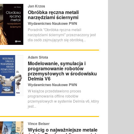
Jan Krzos
Obróbka ręczna metali
narzędziami ściernymi
Wydawnictwo Naukowe PWN
Poradnik "Obróbka ręczna metali
narzędziami ściernymi" przeznaczony jest
dla osób zajmujących się obróbką...
Adam Słota
Modelowanie, symulacja i
programowanie robotów
przemysłowych w środowisku
Delmia V6
Wydawnictwo Naukowe PWN
W książce przedstawiono proces
programowania offline robotów
przemysłowych w systemie Delmia v6, który
jest...
Vince Beiser
Wyścig o najważniejsze metale