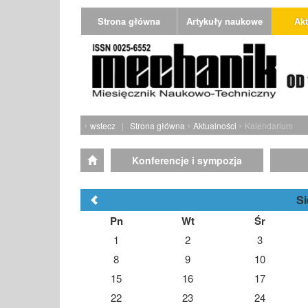
Strona główna
Artykuły naukowe
Akt
‹
›
›
wstecz
|
Strona główna
Aktualności
Kalendarium
Konferencje i sympozja
Si
Pn
Wt
Śr
1
2
3
8
9
10
15
16
17
22
23
24