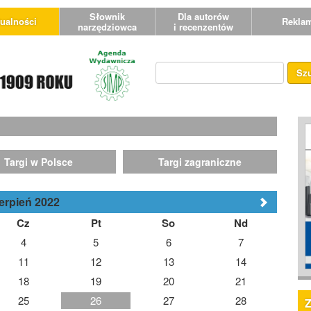
Słownik
Dla autorów
ualności
Rekla
narzędziowca
i recenzentów
Sz
Targi w Polsce
Targi zagraniczne
erpień 2022
Cz
Pt
So
Nd
4
5
6
7
11
12
13
14
18
19
20
21
25
26
27
28