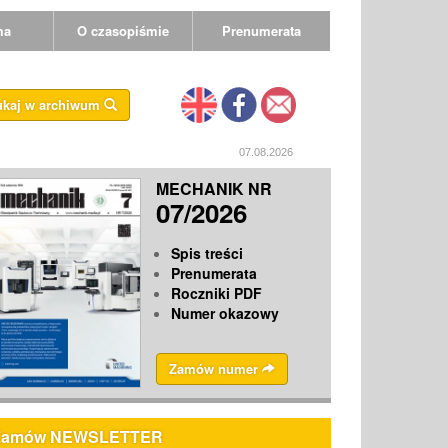
ma
O czasopiśmie
Prenumerata
ukaj w archiwum
07.08.2026
MECHANIK NR
07/2026
Spis treści
Prenumerata
Roczniki PDF
Numer okazowy
Zamów numer
Zamów NEWSLETTER