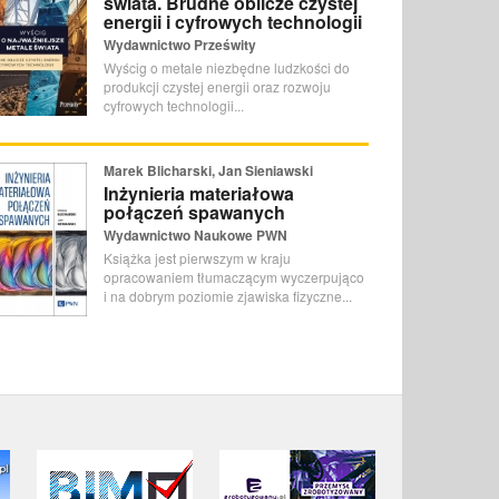
świata. Brudne oblicze czystej
energii i cyfrowych technologii
Wydawnictwo Prześwity
Wyścig o metale niezbędne ludzkości do
produkcji czystej energii oraz rozwoju
cyfrowych technologii...
Marek Blicharski, Jan Sieniawski
Inżynieria materiałowa
połączeń spawanych
Wydawnictwo Naukowe PWN
Książka jest pierwszym w kraju
opracowaniem tłumaczącym wyczerpująco
i na dobrym poziomie zjawiska fizyczne...