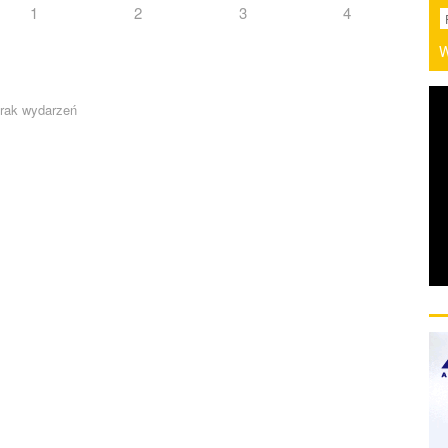
1
2
3
4
W
rak wydarzeń