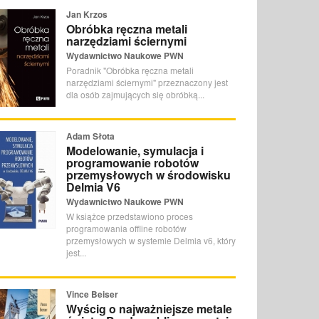
Jan Krzos
Obróbka ręczna metali
narzędziami ściernymi
Wydawnictwo Naukowe PWN
Poradnik "Obróbka ręczna metali
narzędziami ściernymi" przeznaczony jest
dla osób zajmujących się obróbką...
Adam Słota
Modelowanie, symulacja i
programowanie robotów
przemysłowych w środowisku
Delmia V6
Wydawnictwo Naukowe PWN
W książce przedstawiono proces
programowania offline robotów
przemysłowych w systemie Delmia v6, który
jest...
Vince Beiser
Wyścig o najważniejsze metale