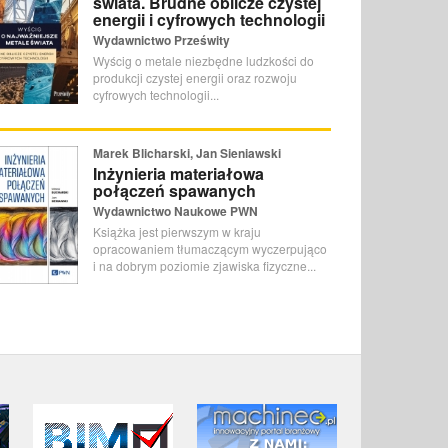
świata. Brudne oblicze czystej
energii i cyfrowych technologii
Wydawnictwo Prześwity
Wyścig o metale niezbędne ludzkości do
produkcji czystej energii oraz rozwoju
cyfrowych technologii...
Marek Blicharski, Jan Sieniawski
Inżynieria materiałowa
połączeń spawanych
Wydawnictwo Naukowe PWN
Książka jest pierwszym w kraju
opracowaniem tłumaczącym wyczerpująco
i na dobrym poziomie zjawiska fizyczne...