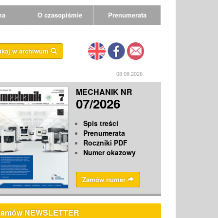
ma
O czasopiśmie
Prenumerata
ukaj w archiwum
08.08.2026
MECHANIK NR
07/2026
Spis treści
Prenumerata
Roczniki PDF
Numer okazowy
Zamów numer
Zamów NEWSLETTER