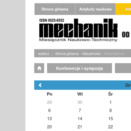
Strona główna
Artykuły naukowe
Akt
‹
›
›
wstecz
|
Strona główna
Aktualności
Kalendarium
Konferencje i sympozja
Gr
Pn
Wt
Śr
29
30
1
6
7
8
13
14
15
20
21
22