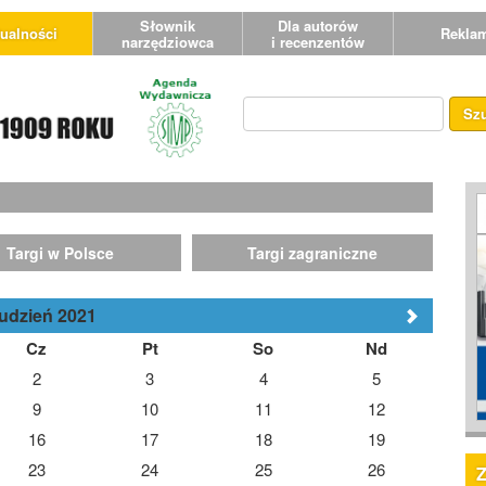
Słownik
Dla autorów
ualności
Rekla
narzędziowca
i recenzentów
Sz
Targi w Polsce
Targi zagraniczne
udzień 2021
Cz
Pt
So
Nd
2
3
4
5
9
10
11
12
16
17
18
19
23
24
25
26