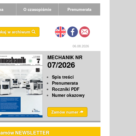
ma
O czasopiśmie
Prenumerata
ukaj w archiwum
06.08.2026
MECHANIK NR
07/2026
Spis treści
Prenumerata
Roczniki PDF
Numer okazowy
Zamów numer
Zamów NEWSLETTER