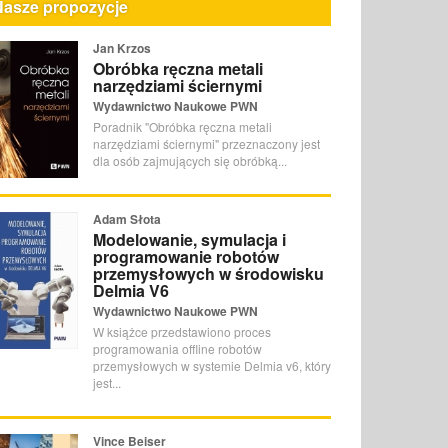
Nasze propozycje
Jan Krzos
Obróbka ręczna metali
narzędziami ściernymi
Wydawnictwo Naukowe PWN
Poradnik "Obróbka ręczna metali
narzędziami ściernymi" przeznaczony jest
dla osób zajmujących się obróbką...
Adam Słota
Modelowanie, symulacja i
programowanie robotów
przemysłowych w środowisku
Delmia V6
Wydawnictwo Naukowe PWN
W książce przedstawiono proces
programowania offline robotów
przemysłowych w systemie Delmia v6, który
jest...
Vince Beiser