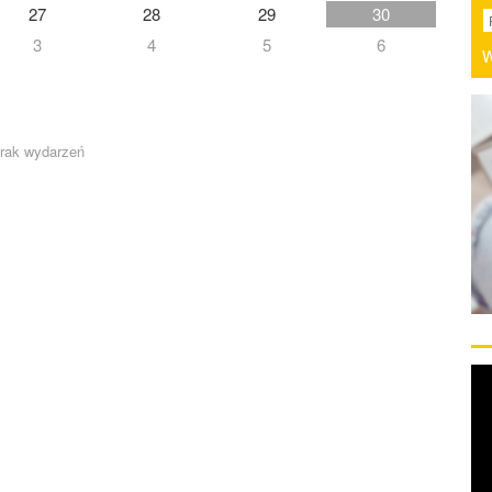
27
28
29
30
3
4
5
6
W
rak wydarzeń