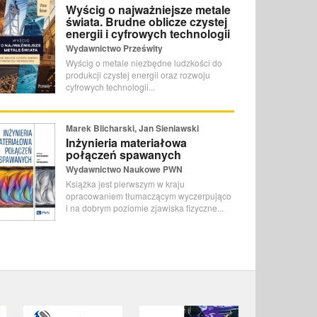
Wyścig o najważniejsze metale
świata. Brudne oblicze czystej
energii i cyfrowych technologii
Wydawnictwo Prześwity
Wyścig o metale niezbędne ludzkości do
produkcji czystej energii oraz rozwoju
cyfrowych technologii...
Marek Blicharski, Jan Sieniawski
Inżynieria materiałowa
połączeń spawanych
Wydawnictwo Naukowe PWN
Książka jest pierwszym w kraju
opracowaniem tłumaczącym wyczerpująco
i na dobrym poziomie zjawiska fizyczne...