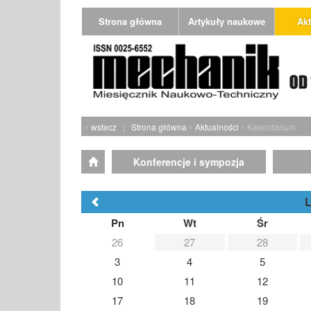
Strona główna
Artykuły naukowe
Akt
‹
›
›
wstecz
|
Strona główna
Aktualności
Kalendarium
Konferencje i sympozja
L
Pn
Wt
Śr
26
27
28
3
4
5
10
11
12
17
18
19