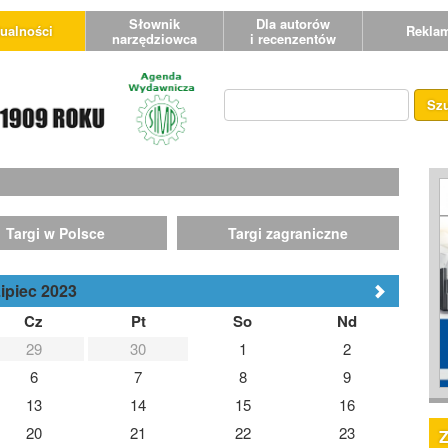
Słownik
Dla autorów
ualności
Rekla
narzędziowca
i recenzentów
Sz
Targi w Polsce
Targi zagraniczne
ipiec 2023
Cz
Pt
So
Nd
29
30
1
2
6
7
8
9
13
14
15
16
20
21
22
23