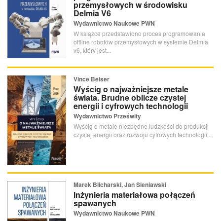
przemysłowych w środowisku
Delmia V6
Wydawnictwo Naukowe PWN
W książce przedstawiono proces programowania
offline robotów przemysłowych w systemie Delmia
v6, który jest...
Vince Beiser
Wyścig o najważniejsze metale
świata. Brudne oblicze czystej
energii i cyfrowych technologii
Wydawnictwo Prześwity
Wyścig o metale niezbędne ludzkości do produkcji
czystej energii oraz rozwoju cyfrowych technologii...
Marek Blicharski, Jan Sieniawski
Inżynieria materiałowa połączeń
spawanych
Wydawnictwo Naukowe PWN