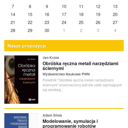
7
8
9
10
11
12
13
14
15
16
17
18
19
20
21
22
23
24
25
26
27
28
29
30
1
2
3
4
Nasze propozycje
Jan Krzos
Obróbka ręczna metali narzędziami
ściernymi
Wydawnictwo Naukowe PWN
Poradnik "Obróbka ręczna metali narzędziami
ściernymi" przeznaczony jest dla osób zajmujących
się obróbką...
Adam Słota
Modelowanie, symulacja i
programowanie robotów