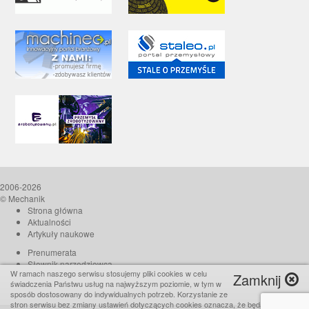
2006-2026
© Mechanik
Strona główna
Aktualności
Artykuły naukowe
Prenumerata
Słownik narzędziowca
W ramach naszego serwisu stosujemy pliki cookies w celu
Zamknij
O czasopiśmie
świadczenia Państwu usług na najwyższym poziomie, w tym w
Reklama
sposób dostosowany do indywidualnych potrzeb. Korzystanie ze
stron serwisu bez zmiany ustawień dotyczących cookies oznacza, że będą one
Kontakt