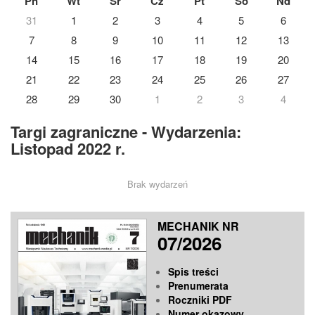
Pn
Wt
Śr
Cz
Pt
So
Nd
31
1
2
3
4
5
6
7
8
9
10
11
12
13
14
15
16
17
18
19
20
21
22
23
24
25
26
27
28
29
30
1
2
3
4
Targi zagraniczne - Wydarzenia:
Listopad 2022 r.
Brak wydarzeń
MECHANIK NR
07/2026
Spis treści
Prenumerata
Roczniki PDF
Numer okazowy