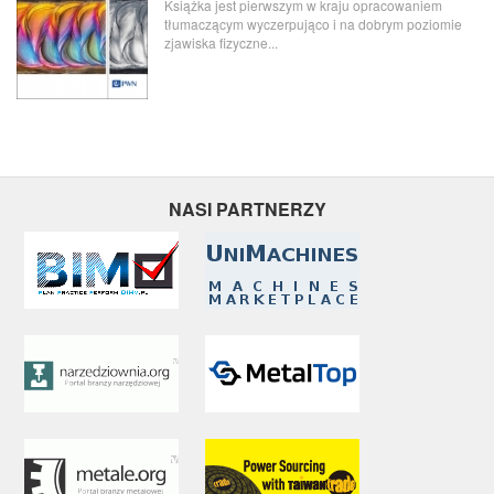
Książka jest pierwszym w kraju opracowaniem
tłumaczącym wyczerpująco i na dobrym poziomie
zjawiska fizyczne...
NASI PARTNERZY