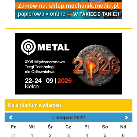
Kalendarium wydarzeń
Listopad 2022
Pn
Wt
Śr
Cz
Pt
So
Nd
31
1
2
3
4
5
6