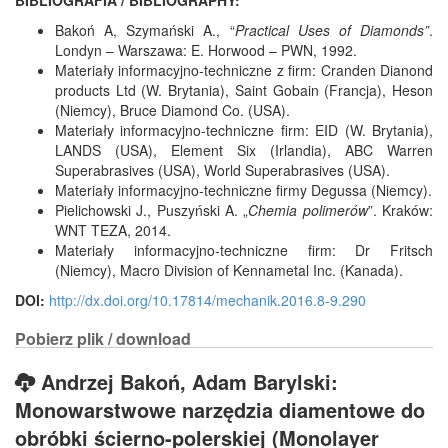
BIBLIOGRAFIA / BIBLIOGRAPHY:
Bakoń A, Szymański A., “
Practical Uses of Diamonds”
.
Londyn – Warszawa: E. Horwood – PWN, 1992.
Materiały informacyjno-techniczne z firm: Cranden Dianond
products Ltd (W. Brytania), Saint Gobain (Francja), Heson
(Niemcy), Bruce Diamond Co. (USA).
Materiały informacyjno-techniczne firm: EID (W. Brytania),
LANDS (USA), Element Six (Irlandia), ABC Warren
Superabrasives (USA), World Superabrasives (USA).
Materiały informacyjno-techniczne firmy Degussa (Niemcy).
Pielichowski J., Puszyński A. „
Chemia polimerów
”. Kraków:
WNT TEZA, 2014.
Materiały informacyjno-techniczne firm: Dr Fritsch
(Niemcy), Macro Division of Kennametal Inc. (Kanada).
DOI:
http://dx.doi.org/10.17814/mechanik.2016.8-9.290
Pobierz plik / download
Andrzej Bakoń, Adam Barylski:
Monowarstwowe narzędzia diamentowe do
obróbki ścierno-polerskiej (Monolayer