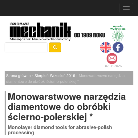
Toggl
naviga
07.08.2026
›
›
Strona główna
Sierpień-Wrzesień 2016
Monowarstwowe narzędzia
diamentowe do obróbki ścierno-polerskiej *
Monowarstwowe narzędzia
diamentowe do obróbki
ścierno-polerskiej *
Monolayer diamond tools for abrasive-polish
processing