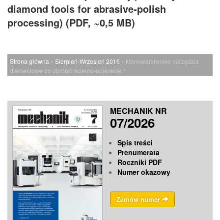
diamond tools for abrasive-polish
processing) (PDF, ~0,5 MB)
›
›
Strona główna
Sierpień-Wrzesień 2016
Monowarstwowe narzędzia
diamentowe do obróbki ścierno-polerskiej *
MECHANIK NR
07/2026
Spis treści
Prenumerata
Roczniki PDF
Numer okazowy
Zamów numer