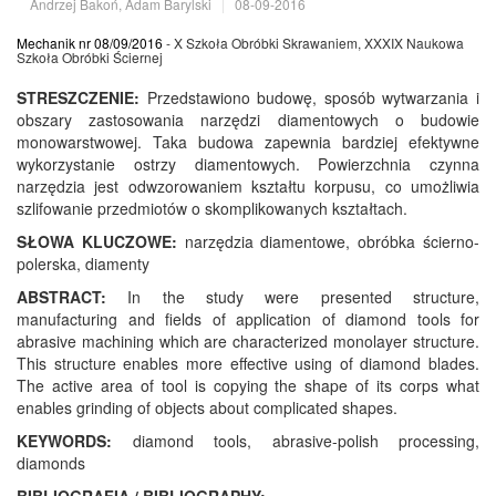
Andrzej Bakoń, Adam Barylski
|
08-09-2016
Mechanik nr 08/09/2016
- X Szkoła Obróbki Skrawaniem, XXXIX Naukowa
Szkoła Obróbki Ściernej
STRESZCZENIE:
Przedstawiono budowę, sposób wytwarzania i
obszary zastosowania narzędzi diamentowych o budowie
monowarstwowej. Taka budowa zapewnia bardziej efektywne
wykorzystanie ostrzy diamentowych. Powierzchnia czynna
narzędzia jest odwzorowaniem kształtu korpusu, co umożliwia
szlifowanie przedmiotów o skomplikowanych kształtach.
SŁOWA KLUCZOWE:
narzędzia diamentowe, obróbka ścierno-
polerska, diamenty
ABSTRACT:
In the study were presented structure,
manufacturing and fields of application of diamond tools for
abrasive machining which are characterized monolayer structure.
This structure enables more effective using of diamond blades.
The active area of tool is copying the shape of its corps what
enables grinding of objects about complicated shapes.
KEYWORDS:
diamond tools, abrasive-polish processing,
diamonds