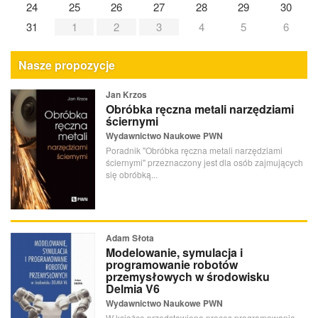
24
25
26
27
28
29
30
31
1
2
3
4
5
6
Nasze propozycje
Jan Krzos
Obróbka ręczna metali narzędziami
ściernymi
Wydawnictwo Naukowe PWN
Poradnik "Obróbka ręczna metali narzędziami
ściernymi" przeznaczony jest dla osób zajmujących
się obróbką...
Adam Słota
Modelowanie, symulacja i
programowanie robotów
przemysłowych w środowisku
Delmia V6
Wydawnictwo Naukowe PWN
W książce przedstawiono proces programowania