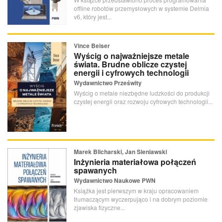
offline robotów przemysłowych w systemie Delmia
v6, który jest...
Vince Beiser
Wyścig o najważniejsze metale
świata. Brudne oblicze czystej
energii i cyfrowych technologii
Wydawnictwo Prześwity
Wyścig o metale niezbędne ludzkości do produkcji
czystej energii oraz rozwoju cyfrowych technologii...
Marek Blicharski, Jan Sieniawski
Inżynieria materiałowa połączeń
spawanych
Wydawnictwo Naukowe PWN
Książka jest pierwszym w kraju opracowaniem
tłumaczącym wyczerpująco i na dobrym poziomie
zjawiska fizyczne...