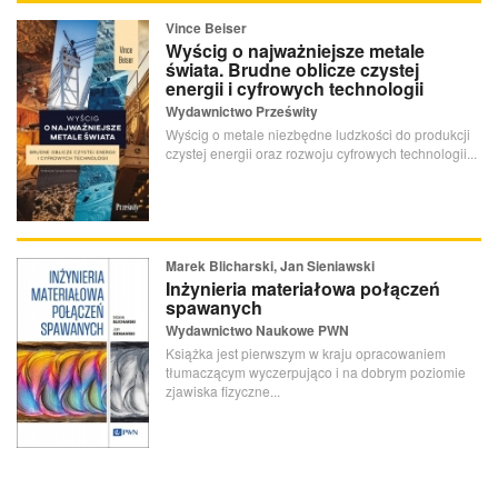
Vince Beiser
Wyścig o najważniejsze metale
świata. Brudne oblicze czystej
energii i cyfrowych technologii
Wydawnictwo Prześwity
Wyścig o metale niezbędne ludzkości do produkcji
czystej energii oraz rozwoju cyfrowych technologii...
Marek Blicharski, Jan Sieniawski
Inżynieria materiałowa połączeń
spawanych
Wydawnictwo Naukowe PWN
Książka jest pierwszym w kraju opracowaniem
tłumaczącym wyczerpująco i na dobrym poziomie
zjawiska fizyczne...