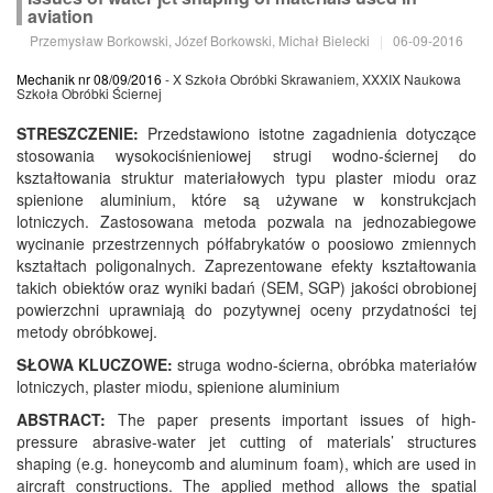
aviation
Przemysław Borkowski, Józef Borkowski, Michał Bielecki
|
06-09-2016
Mechanik nr 08/09/2016
- X Szkoła Obróbki Skrawaniem, XXXIX Naukowa
Szkoła Obróbki Ściernej
STRESZCZENIE:
Przedstawiono istotne zagadnienia dotyczące
stosowania wysokociśnieniowej strugi wodno-ściernej do
kształtowania struktur materiałowych typu plaster miodu oraz
spienione aluminium, które są używane w konstrukcjach
lotniczych. Zastosowana metoda pozwala na jednozabiegowe
wycinanie przestrzennych półfabrykatów o poosiowo zmiennych
kształtach poligonalnych. Zaprezentowane efekty kształtowania
takich obiektów oraz wyniki badań (SEM, SGP) jakości obrobionej
powierzchni uprawniają do pozytywnej oceny przydatności tej
metody obróbkowej.
SŁOWA KLUCZOWE:
struga wodno-ścierna, obróbka materiałów
lotniczych, plaster miodu, spienione aluminium
ABSTRACT:
The paper presents important issues of high-
pressure abrasive-water jet cutting of materials’ structures
shaping (e.g. honeycomb and aluminum foam), which are used in
aircraft constructions. The applied method allows the spatial