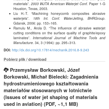
materials”.
2003 WJTA American Waterjet Conf.
Paper 1-G
Houston, Texas, 2003.
Liu H.-T. “Machining honeycomb composites abrasive
waterjets”.
18th Int. Conf. WaterJetting, BHRGroup
.
Gdansk, 2006: pp. 153÷165.
Ramulu M., Arola D. “The influence of abrasive waterjet
cutting conditions on the surface quality of graphite/epoxy
laminates”.
International Journal of Machine Tools and
Manufacture
. 34, 3 (1994): pp. 295÷313.
DOI:
http://dx.doi.org/10.17814/mechanik.2016.8-9.243
Pobierz plik / download
Przemysław Borkowski, Józef
Borkowski, Michał Bielecki: Zagadnienia
hydrostrumieniowego kształtowania
materiałów stosowanych w lotnictwie
(Issues of water jet shaping of materials
used in aviation) (PDF, ~1,1 MB)