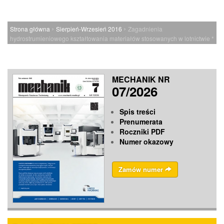
›
›
Strona główna
Sierpień-Wrzesień 2016
Zagadnienia
hydrostrumieniowego kształtowania materiałów stosowanych w lotnictwie *
MECHANIK NR
07/2026
Spis treści
Prenumerata
Roczniki PDF
Numer okazowy
Zamów numer