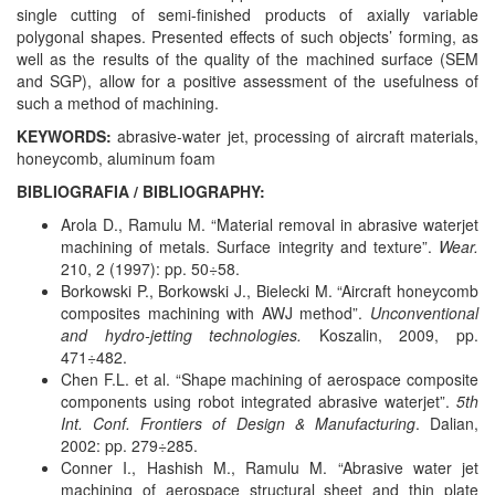
single cutting of semi-finished products of axially variable
polygonal shapes. Presented effects of such objects’ forming, as
well as the results of the quality of the machined surface (SEM
and SGP), allow for a positive assessment of the usefulness of
such a method of machining.
KEYWORDS:
abrasive-water jet, processing of aircraft materials,
honeycomb, aluminum foam
BIBLIOGRAFIA / BIBLIOGRAPHY:
Arola D., Ramulu M. “Material removal in abrasive waterjet
machining of metals. Surface integrity and texture”.
Wear.
210, 2 (1997): pp. 50÷58.
Borkowski P., Borkowski J., Bielecki M. “Aircraft honeycomb
composites machining with AWJ method”.
Unconventional
and hydro-jetting technologies.
Koszalin, 2009, pp.
471÷482.
Chen F.L. et al. “Shape machining of aerospace composite
components using robot integrated abrasive waterjet”.
5th
Int. Conf. Frontiers of Design & Manufacturing
. Dalian,
2002: pp. 279÷285.
Conner I., Hashish M., Ramulu M. “Abrasive water jet
machining of aerospace structural sheet and thin plate