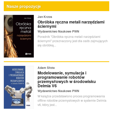
Nasze propozycje
Jan Krzos
Obróbka ręczna metali narzędziami
ściernymi
Wydawnictwo Naukowe PWN
Poradnik "Obróbka ręczna metali narzędziami
ściernymi" przeznaczony jest dla osób zajmujących
się obróbką...
Adam Słota
Modelowanie, symulacja i
programowanie robotów
przemysłowych w środowisku
Delmia V6
Wydawnictwo Naukowe PWN
W książce przedstawiono proces programowania
offline robotów przemysłowych w systemie Delmia
v6, który jest...