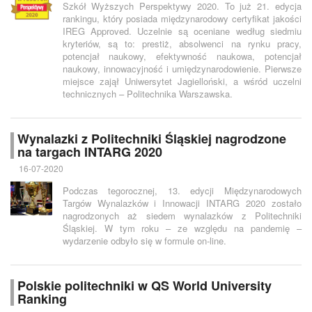
Szkół Wyższych Perspektywy 2020. To już 21. edycja
rankingu, który posiada międzynarodowy certyfikat jakości
IREG Approved. Uczelnie są oceniane według siedmiu
kryteriów, są to: prestiż, absolwenci na rynku pracy,
potencjał naukowy, efektywność naukowa, potencjał
naukowy, innowacyjność i umiędzynarodowienie. Pierwsze
miejsce zajął Uniwersytet Jagielloński, a wśród uczelni
technicznych – Politechnika Warszawska.
Wynalazki z Politechniki Śląskiej nagrodzone
na targach INTARG 2020
16-07-2020
Podczas tegorocznej, 13. edycji Międzynarodowych
Targów Wynalazków i Innowacji INTARG 2020 zostało
nagrodzonych aż siedem wynalazków z Politechniki
Śląskiej. W tym roku – ze względu na pandemię –
wydarzenie odbyło się w formule on-line.
Polskie politechniki w QS World University
Ranking