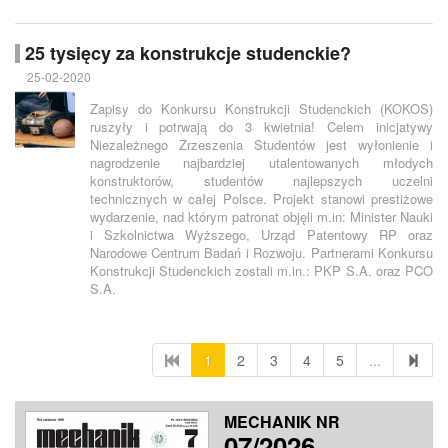
25 tysięcy za konstrukcje studenckie?
25-02-2020
Zapisy do Konkursu Konstrukcji Studenckich (KOKOS)
ruszyły i potrwają do 3 kwietnia! Celem inicjatywy
Niezależnego Zrzeszenia Studentów jest wyłonienie i
nagrodzenie najbardziej utalentowanych młodych
konstruktorów, studentów najlepszych uczelni
technicznych w całej Polsce. Projekt stanowi prestiżowe
wydarzenie, nad którym patronat objęli m.in: Minister Nauki
i Szkolnictwa Wyższego, Urząd Patentowy RP oraz
Narodowe Centrum Badań i Rozwoju. Partnerami Konkursu
Konstrukcji Studenckich zostali m.in.: PKP S.A. oraz PCO
S.A.
1
2
3
4
5
...
MECHANIK NR
07/2026