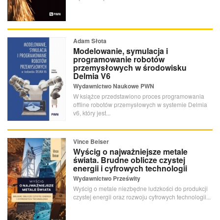
Adam Słota
Modelowanie, symulacja i
programowanie robotów
przemysłowych w środowisku
Delmia V6
Wydawnictwo Naukowe PWN
W książce przedstawiono proces programowania
offline robotów przemysłowych w systemie Delmia
v6, który jest...
Vince Beiser
Wyścig o najważniejsze metale
świata. Brudne oblicze czystej
energii i cyfrowych technologii
Wydawnictwo Prześwity
Wyścig o metale niezbędne ludzkości do produkcji
czystej energii oraz rozwoju cyfrowych technologii...