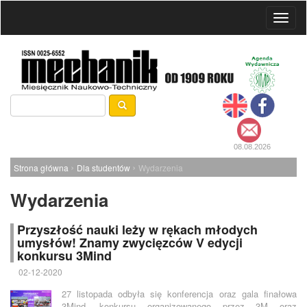
Toggl
naviga
08.08.2026
›
›
Strona główna
Dla studentów
Wydarzenia
Wydarzenia
Przyszłość nauki leży w rękach młodych
umysłów! Znamy zwycięzców V edycji
konkursu 3Mind
02-12-2020
27 listopada odbyła się konferencja oraz gala finałowa
3Mind, konkursu organizowanego przez 3M oraz