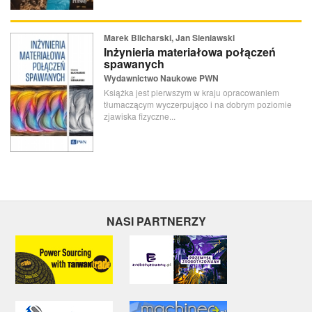
Marek Blicharski, Jan Sieniawski
Inżynieria materiałowa połączeń
spawanych
Wydawnictwo Naukowe PWN
Książka jest pierwszym w kraju opracowaniem
tłumaczącym wyczerpująco i na dobrym poziomie
zjawiska fizyczne...
NASI PARTNERZY