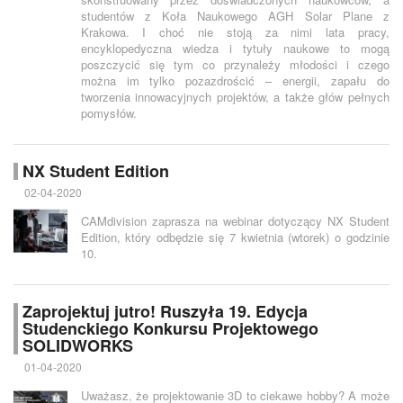
studentów z Koła Naukowego AGH Solar Plane z
Krakowa. I choć nie stoją za nimi lata pracy,
encyklopedyczna wiedza i tytuły naukowe to mogą
poszczycić się tym co przynależy młodości i czego
można im tylko pozazdrościć – energii, zapału do
tworzenia innowacyjnych projektów, a także głów pełnych
pomysłów.
NX Student Edition
02-04-2020
CAMdivision zaprasza na webinar dotyczący NX Student
Edition, który odbędzie się 7 kwietnia (wtorek) o godzinie
10.
Zaprojektuj jutro! Ruszyła 19. Edycja
Studenckiego Konkursu Projektowego
SOLIDWORKS
01-04-2020
Uważasz, że projektowanie 3D to ciekawe hobby? A może