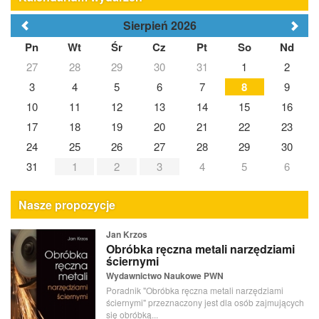
Sierpień 2026
Pn
Wt
Śr
Cz
Pt
So
Nd
27
28
29
30
31
1
2
3
4
5
6
7
8
9
10
11
12
13
14
15
16
17
18
19
20
21
22
23
24
25
26
27
28
29
30
31
1
2
3
4
5
6
Nasze propozycje
Jan Krzos
Obróbka ręczna metali narzędziami
ściernymi
Wydawnictwo Naukowe PWN
Poradnik "Obróbka ręczna metali narzędziami
ściernymi" przeznaczony jest dla osób zajmujących
się obróbką...