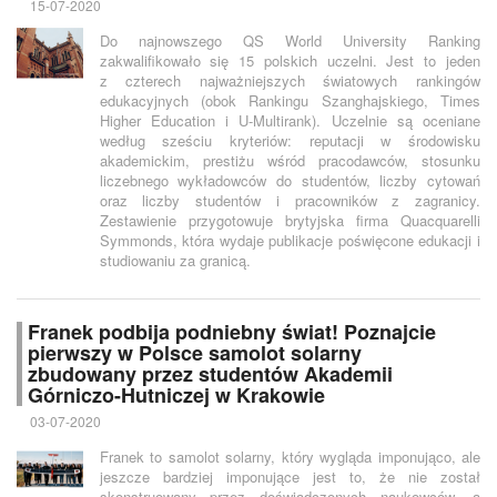
15-07-2020
Do najnowszego QS World University Ranking
zakwalifikowało się 15 polskich uczelni. Jest to jeden
z czterech najważniejszych światowych rankingów
edukacyjnych (obok Rankingu Szanghajskiego, Times
Higher Education i U-Multirank). Uczelnie są oceniane
według sześciu kryteriów: reputacji w środowisku
akademickim, prestiżu wśród pracodawców, stosunku
liczebnego wykładowców do studentów, liczby cytowań
oraz liczby studentów i pracowników z zagranicy.
Zestawienie przygotowuje brytyjska firma Quacquarelli
Symmonds, która wydaje publikacje poświęcone edukacji i
studiowaniu za granicą.
Franek podbija podniebny świat! Poznajcie
pierwszy w Polsce samolot solarny
zbudowany przez studentów Akademii
Górniczo-Hutniczej w Krakowie
03-07-2020
Franek to samolot solarny, który wygląda imponująco, ale
jeszcze bardziej imponujące jest to, że nie został
skonstruowany przez doświadczonych naukowców, a