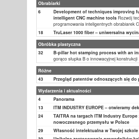
Obrabiarki
6
Development of techniques improving fu
intelligent CNC machine tools
Rozwój tec
programowania inteligentnych obrabiarek 
18
TruLaser 1000 fiber – uniwersalna wyc
Obróbka plastyczna
32
B-pillar hot stamping process with an i
gorąco słupka B o innowacyjnej konstrukcji
Różne
43
Przegląd patentów odnoszących się do 
Wydarzenia i aktualności
4
Panorama
13
ITM INDUSTRY EUROPE – otwieramy dek
24
TAITRA na targach ITM Industry Europe 
nowoczesnego przemysłu w Polsce
29
Własność intelektualna w Twojej szkole
30
Unikalne zastosowania prowadników kab