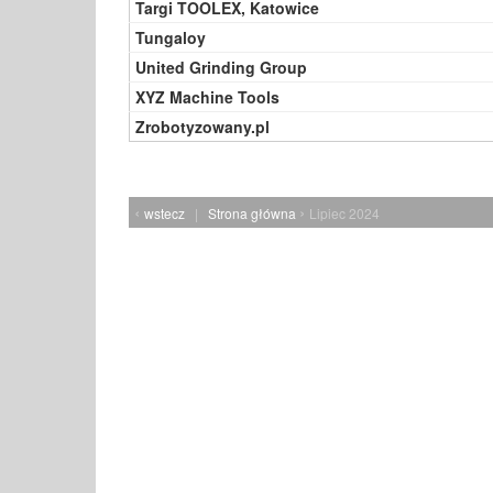
Targi TOOLEX, Katowice
Tungaloy
United Grinding Group
XYZ Machine Tools
Zrobotyzowany.pl
‹
›
wstecz
|
Strona główna
Lipiec 2024