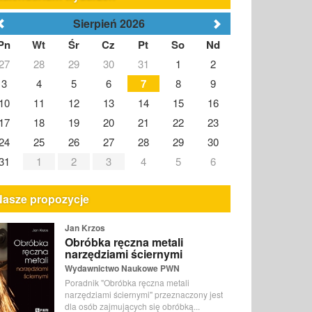
Sierpień 2026
Pn
Wt
Śr
Cz
Pt
So
Nd
27
28
29
30
31
1
2
3
4
5
6
7
8
9
10
11
12
13
14
15
16
17
18
19
20
21
22
23
24
25
26
27
28
29
30
31
1
2
3
4
5
6
Nasze propozycje
Jan Krzos
Obróbka ręczna metali
narzędziami ściernymi
Wydawnictwo Naukowe PWN
Poradnik "Obróbka ręczna metali
narzędziami ściernymi" przeznaczony jest
dla osób zajmujących się obróbką...