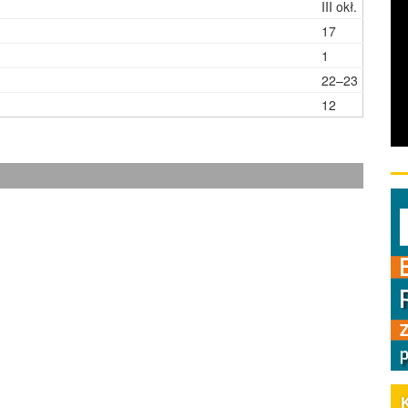
III okł.
17
1
22–23
12