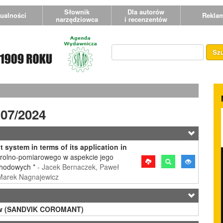
Słownik
Dla autorów
ualności
Rekla
narzędziowca
i recenzentów
Sz
 07/2024
system in terms of its application in
trolno-pomiarowego w aspekcie jego
chodowych *
- Jacek Bernaczek, Paweł
 Marek Nagnajewicz
ków (SANDVIK COROMANT)