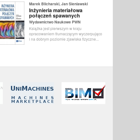
Marek Blicharski, Jan Sieniawski
Inżynieria materiałowa
połączeń spawanych
Wydawnictwo Naukowe PWN
Książka jest pierwszym w kraju
opracowaniem tłumaczącym wyczerpująco
i na dobrym poziomie zjawiska fizyczne...