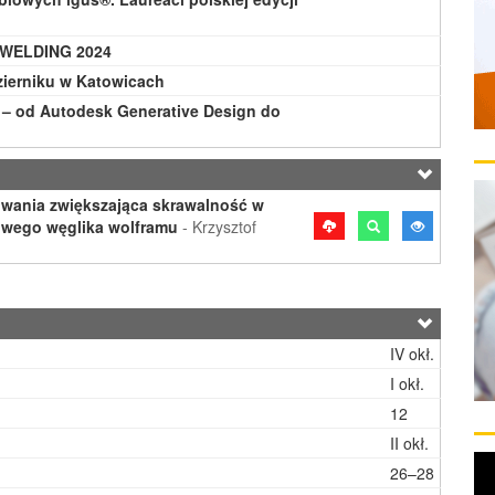
poWELDING 2024
zierniku w Katowicach
– od Autodesk Generative Design do
wania zwiększająca skrawalność w
owego węglika wolframu
- Krzysztof
IV okł.
I okł.
12
II okł.
26–28