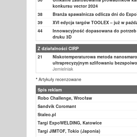
konkursu vector 2024
38
Branża spawalnicza odlicza dni do Ex
39
XVI edycja targów TOOLEX – już w paźd
44
Innowacyjność dopasowana do potrzeb 
druku 3D
Z działalności CIRP
21
Niskotemperaturowa metoda nanosmaro
ultraprecyzyjnym szlifowaniu bezspoiw
Jemielniak
*
Artykuły recenzowane
Spis reklam
Robo Challenge, Wrocław
Sandvik Coromant
Staleo.pl
Targi ExpoWELDING, Katowice
Targi JIMTOF, Tokio (Japonia)