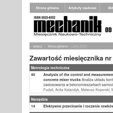
Strona główna
Artykuły naukowe
Akt
‹
›
wstecz
|
Strona główna
Lipiec 2024
Zawartość miesięcznika nr
Metrologia techniczna
40
Analysis of the control and measurement 
concrete mixer trucks
Analiza układu kon
zastosowania w betonomieszarkach samo
Fudali, Anita Kalandyk, Mateusz Koperski,
Narzędzia
14
Efektywne przecinanie i toczenie row