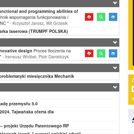
nctional and programming abilities of
hnik wspomagania funkcjonowania i
CNC *
- Krzysztof Jarosz, Wit Grzesik
inarka laserowa (TRUMPF POLSKA)
nnovative design
Proces tłoczenia na
 *
- Ireneusz Wróbel, Piotr Danielczyk
problematyki miesięcznika Mechanik
W
adę przemysłu 5.0
2024. Tajwańska oferta dla
 – projekt Urzędu Patentowego RP
lowych igus®. Laureaci polskiej edycji