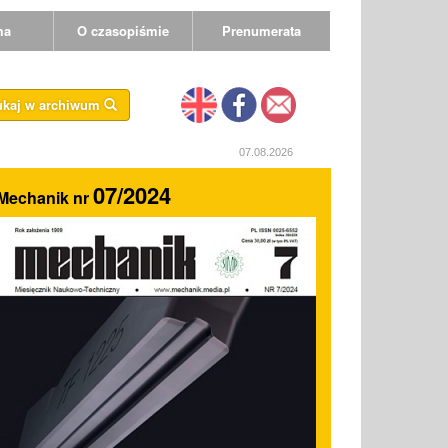
ma
O czasopiśmie
Prenumerata
ukaj w archiwum
07.08.2026
07/2024
Mechanik nr