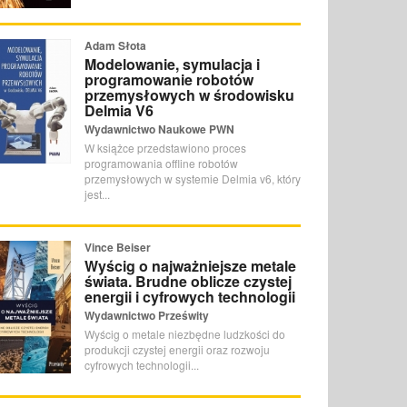
Adam Słota
Modelowanie, symulacja i
programowanie robotów
przemysłowych w środowisku
Delmia V6
Wydawnictwo Naukowe PWN
W książce przedstawiono proces
programowania offline robotów
przemysłowych w systemie Delmia v6, który
jest...
Vince Beiser
Wyścig o najważniejsze metale
świata. Brudne oblicze czystej
energii i cyfrowych technologii
Wydawnictwo Prześwity
Wyścig o metale niezbędne ludzkości do
produkcji czystej energii oraz rozwoju
cyfrowych technologii...