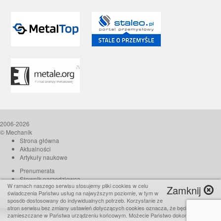
2006-2026
© Mechanik
Strona główna
Aktualności
Artykuły naukowe
Prenumerata
Słownik narzędziowca
W ramach naszego serwisu stosujemy pliki cookies w celu
Zamknij
O czasopiśmie
świadczenia Państwu usług na najwyższym poziomie, w tym w
Reklama
sposób dostosowany do indywidualnych potrzeb. Korzystanie ze
stron serwisu bez zmiany ustawień dotyczących cookies oznacza, że będą one
Kontakt
zamieszczane w Państwa urządzeniu końcowym. Możecie Państwo dokonać w