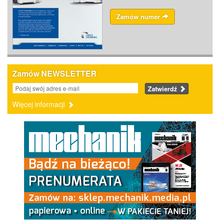
Zamów numer
Zamów NEWSLETTER
Zatwierdź
Więcej informacji