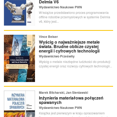
Delmia V6
Wydawnictwo Naukowe PWN
W książce przedstawiono proces programowania
offline robotów przemysłowych w systemie Delmia
v6, który jest...
Vince Beiser
Wyścig o najważniejsze metale
świata. Brudne oblicze czystej
energii i cyfrowych technologii
Wydawnictwo Prześwity
Wyścig o metale niezbędne ludzkości do produkcji
czystej energii oraz rozwoju cyfrowych technologii...
Marek Blicharski, Jan Sieniawski
Inżynieria materiałowa połączeń
spawanych
Wydawnictwo Naukowe PWN
Książka jest pierwszym w kraju opracowaniem