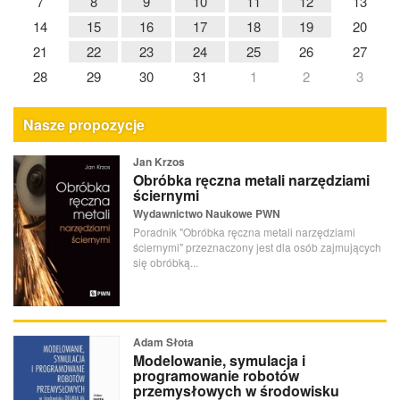
7
8
9
10
11
12
13
14
15
16
17
18
19
20
21
22
23
24
25
26
27
28
29
30
31
1
2
3
Nasze propozycje
Jan Krzos
Obróbka ręczna metali narzędziami
ściernymi
Wydawnictwo Naukowe PWN
Poradnik "Obróbka ręczna metali narzędziami
ściernymi" przeznaczony jest dla osób zajmujących
się obróbką...
Adam Słota
Modelowanie, symulacja i
programowanie robotów
przemysłowych w środowisku