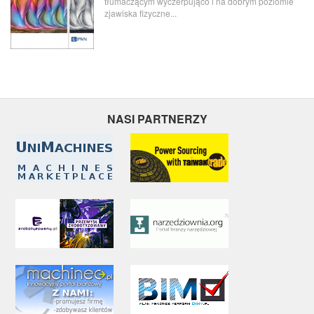
tłumaczącym wyczerpująco i na dobrym poziomie
zjawiska fizyczne...
NASI PARTNERZY