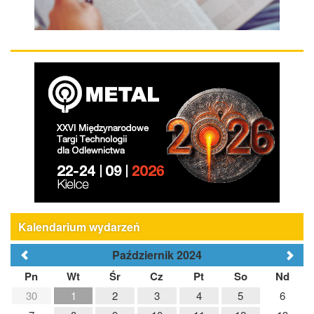
Kalendarium wydarzeń
Październik 2024
Pn
Wt
Śr
Cz
Pt
So
Nd
30
1
2
3
4
5
6