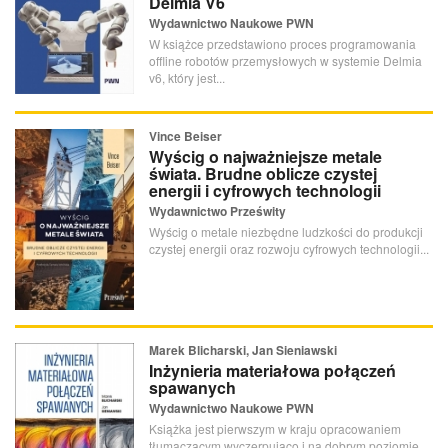
Delmia V6
Wydawnictwo Naukowe PWN
W książce przedstawiono proces programowania
offline robotów przemysłowych w systemie Delmia
v6, który jest...
Vince Beiser
Wyścig o najważniejsze metale
świata. Brudne oblicze czystej
energii i cyfrowych technologii
Wydawnictwo Prześwity
Wyścig o metale niezbędne ludzkości do produkcji
czystej energii oraz rozwoju cyfrowych technologii...
Marek Blicharski, Jan Sieniawski
Inżynieria materiałowa połączeń
spawanych
Wydawnictwo Naukowe PWN
Książka jest pierwszym w kraju opracowaniem
tłumaczącym wyczerpująco i na dobrym poziomie