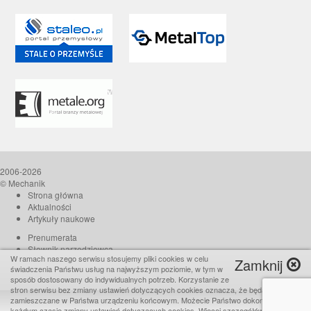
2006-2026
© Mechanik
Strona główna
Aktualności
Artykuły naukowe
Prenumerata
Słownik narzędziowca
W ramach naszego serwisu stosujemy pliki cookies w celu
Zamknij
O czasopiśmie
świadczenia Państwu usług na najwyższym poziomie, w tym w
Reklama
sposób dostosowany do indywidualnych potrzeb. Korzystanie ze
stron serwisu bez zmiany ustawień dotyczących cookies oznacza, że będą one
Kontakt
zamieszczane w Państwa urządzeniu końcowym. Możecie Państwo dokonać w
Realizacja:
TiO interactive
każdym czasie zmiany ustawień dotyczących cookies. Więcej szczegółów w naszej