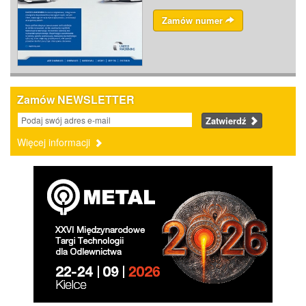
Zamów numer
Zamów NEWSLETTER
Zatwierdź
Więcej informacji