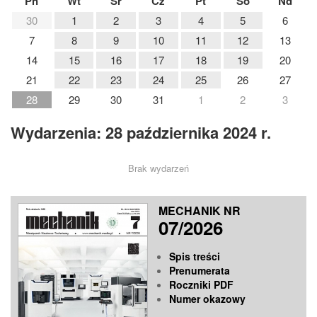
Pn
Wt
Śr
Cz
Pt
So
Nd
30
1
2
3
4
5
6
7
8
9
10
11
12
13
14
15
16
17
18
19
20
21
22
23
24
25
26
27
28
29
30
31
1
2
3
Wydarzenia: 28 października 2024 r.
Brak wydarzeń
MECHANIK NR
07/2026
Spis treści
Prenumerata
Roczniki PDF
Numer okazowy