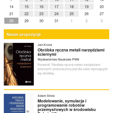
14
15
16
17
18
19
20
21
22
23
24
25
26
27
28
29
30
31
1
2
3
Nasze propozycje
Jan Krzos
Obróbka ręczna metali narzędziami
ściernymi
Wydawnictwo Naukowe PWN
Poradnik "Obróbka ręczna metali narzędziami
ściernymi" przeznaczony jest dla osób zajmujących
się obróbką...
Adam Słota
Modelowanie, symulacja i
programowanie robotów
przemysłowych w środowisku