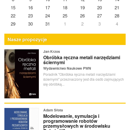
15
16
17
18
19
20
21
22
23
24
25
26
27
28
29
30
31
1
2
3
4
Nasze propozycje
Jan Krzos
Obróbka ręczna metali narzędziami
ściernymi
Wydawnictwo Naukowe PWN
Poradnik "Obróbka ręczna metali narzędziami
ściernymi" przeznaczony jest dla osób zajmujących
się obróbką...
Adam Słota
Modelowanie, symulacja i
programowanie robotów
przemysłowych w środowisku