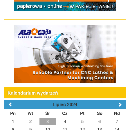
Kalendarium wydarzeń
Lipiec 2024
Pn
Wt
Śr
Cz
Pt
So
Nd
1
2
3
4
5
6
7
8
9
10
11
12
13
14