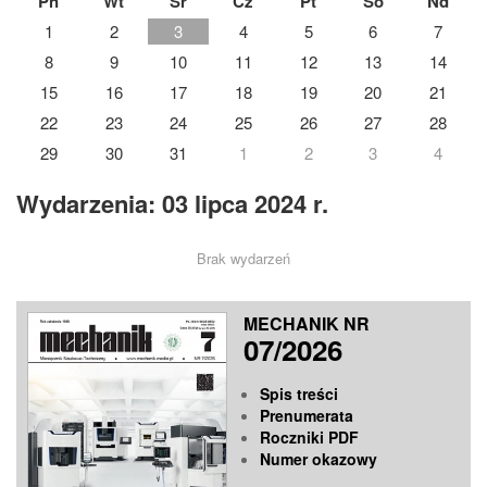
Pn
Wt
Śr
Cz
Pt
So
Nd
1
2
3
4
5
6
7
8
9
10
11
12
13
14
15
16
17
18
19
20
21
22
23
24
25
26
27
28
29
30
31
1
2
3
4
Wydarzenia: 03 lipca 2024 r.
Brak wydarzeń
MECHANIK NR
07/2026
Spis treści
Prenumerata
Roczniki PDF
Numer okazowy