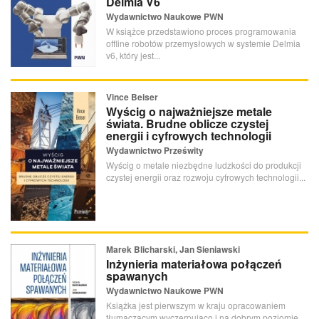
Delmia V6
Wydawnictwo Naukowe PWN
W książce przedstawiono proces programowania
offline robotów przemysłowych w systemie Delmia
v6, który jest...
Vince Beiser
Wyścig o najważniejsze metale
świata. Brudne oblicze czystej
energii i cyfrowych technologii
Wydawnictwo Prześwity
Wyścig o metale niezbędne ludzkości do produkcji
czystej energii oraz rozwoju cyfrowych technologii...
Marek Blicharski, Jan Sieniawski
Inżynieria materiałowa połączeń
spawanych
Wydawnictwo Naukowe PWN
Książka jest pierwszym w kraju opracowaniem
tłumaczącym wyczerpująco i na dobrym poziomie