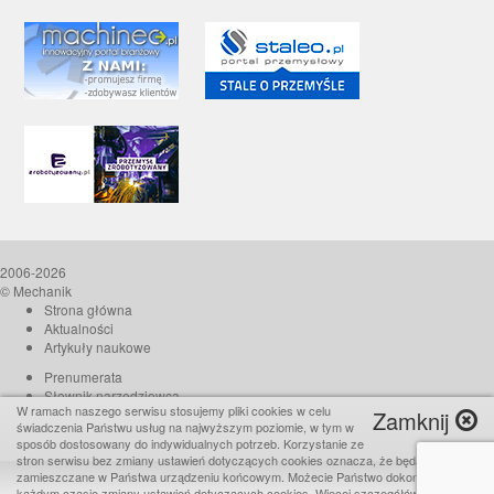
2006-2026
© Mechanik
Strona główna
Aktualności
Artykuły naukowe
Prenumerata
Słownik narzędziowca
W ramach naszego serwisu stosujemy pliki cookies w celu
Zamknij
O czasopiśmie
świadczenia Państwu usług na najwyższym poziomie, w tym w
Reklama
sposób dostosowany do indywidualnych potrzeb. Korzystanie ze
stron serwisu bez zmiany ustawień dotyczących cookies oznacza, że będą one
Kontakt
zamieszczane w Państwa urządzeniu końcowym. Możecie Państwo dokonać w
Realizacja:
TiO interactive
każdym czasie zmiany ustawień dotyczących cookies. Więcej szczegółów w naszej