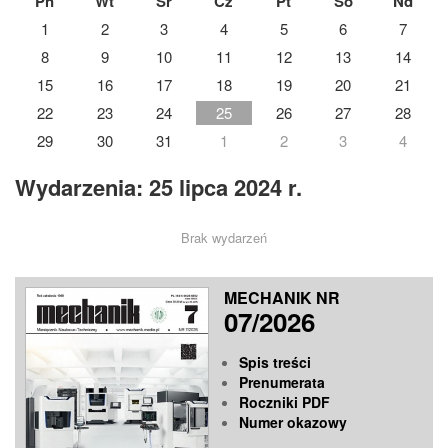
Pn
Wt
Śr
Cz
Pt
So
Nd
1
2
3
4
5
6
7
8
9
10
11
12
13
14
15
16
17
18
19
20
21
22
23
24
25
26
27
28
29
30
31
1
2
3
4
Wydarzenia: 25 lipca 2024 r.
Brak wydarzeń
MECHANIK NR
07/2026
Spis treści
Prenumerata
Roczniki PDF
Numer okazowy