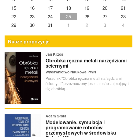
15
16
17
18
19
20
21
22
23
24
25
26
27
28
29
30
31
1
2
3
4
Nasze propozycje
Jan Krzos
Obróbka ręczna metali narzędziami
ściernymi
Wydawnictwo Naukowe PWN
Poradnik "Obróbka ręczna metali narzędziami
ściernymi" przeznaczony jest dla osób zajmujących
się obróbką...
Adam Słota
Modelowanie, symulacja i
programowanie robotów
przemysłowych w środowisku