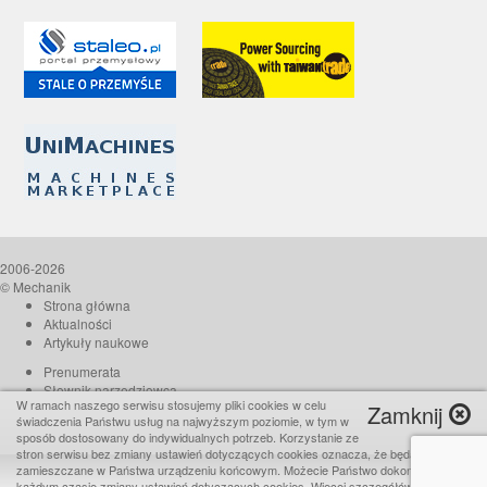
2006-2026
© Mechanik
Strona główna
Aktualności
Artykuły naukowe
Prenumerata
Słownik narzędziowca
W ramach naszego serwisu stosujemy pliki cookies w celu
Zamknij
O czasopiśmie
świadczenia Państwu usług na najwyższym poziomie, w tym w
Reklama
sposób dostosowany do indywidualnych potrzeb. Korzystanie ze
stron serwisu bez zmiany ustawień dotyczących cookies oznacza, że będą one
Kontakt
zamieszczane w Państwa urządzeniu końcowym. Możecie Państwo dokonać w
Realizacja:
TiO interactive
każdym czasie zmiany ustawień dotyczących cookies. Więcej szczegółów w naszej