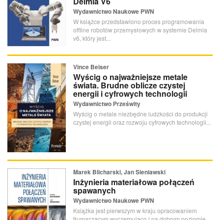
Delmia V6
Wydawnictwo Naukowe PWN
W książce przedstawiono proces programowania
offline robotów przemysłowych w systemie Delmia
v6, który jest...
Vince Beiser
Wyścig o najważniejsze metale
świata. Brudne oblicze czystej
energii i cyfrowych technologii
Wydawnictwo Prześwity
Wyścig o metale niezbędne ludzkości do produkcji
czystej energii oraz rozwoju cyfrowych technologii...
Marek Blicharski, Jan Sieniawski
Inżynieria materiałowa połączeń
spawanych
Wydawnictwo Naukowe PWN
Książka jest pierwszym w kraju opracowaniem
tłumaczącym wyczerpująco i na dobrym poziomie