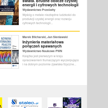
świata. Brudne oblicze czystej
energii i cyfrowych technologii
Wydawnictwo Prześwity
Wyścig o metale niezbędne ludzkości do
produkcji czystej energii oraz rozwoju
cyfrowych technologii...
Marek Blicharski, Jan Sieniawski
Inżynieria materiałowa
połączeń spawanych
Wydawnictwo Naukowe PWN
Książka jest pierwszym w kraju
opracowaniem tłumaczącym wyczerpująco
i na dobrym poziomie zjawiska fizyczne...