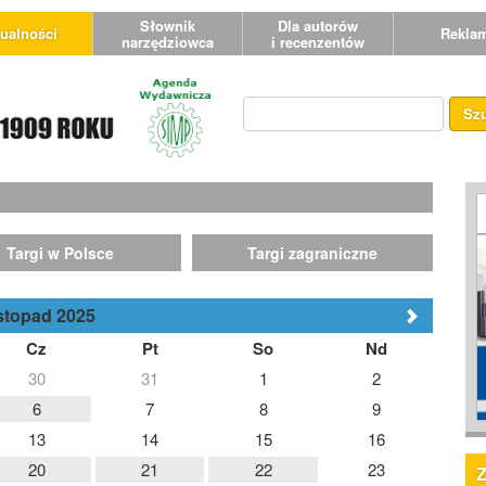
Słownik
Dla autorów
ualności
Rekla
narzędziowca
i recenzentów
Sz
Targi w Polsce
Targi zagraniczne
stopad 2025
Cz
Pt
So
Nd
30
31
1
2
6
7
8
9
13
14
15
16
20
21
22
23