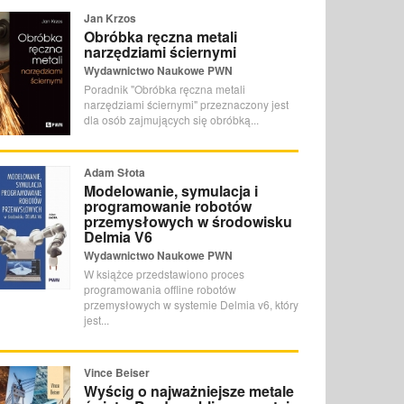
Jan Krzos
Obróbka ręczna metali
narzędziami ściernymi
Wydawnictwo Naukowe PWN
Poradnik "Obróbka ręczna metali
narzędziami ściernymi" przeznaczony jest
dla osób zajmujących się obróbką...
Adam Słota
Modelowanie, symulacja i
programowanie robotów
przemysłowych w środowisku
Delmia V6
Wydawnictwo Naukowe PWN
W książce przedstawiono proces
programowania offline robotów
przemysłowych w systemie Delmia v6, który
jest...
Vince Beiser
Wyścig o najważniejsze metale