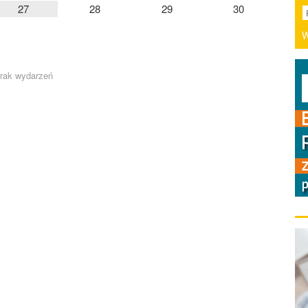
27
28
29
30
W
.
rak wydarzeń