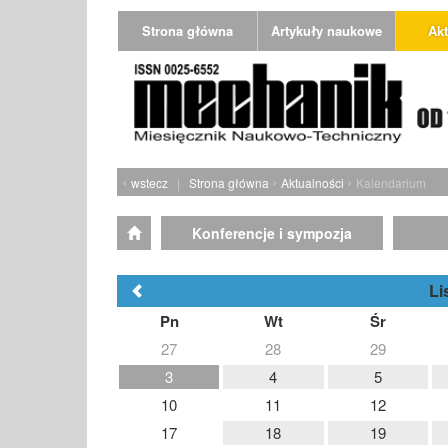
Strona główna
Artykuły naukowe
Akt
‹
›
›
wstecz
|
Strona główna
Aktualności
Kalendarium
Konferencje i sympozja
Li
Pn
Wt
Śr
27
28
29
3
4
5
10
11
12
17
18
19