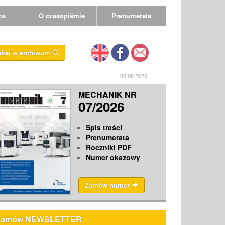
ma
O czasopiśmie
Prenumerata
ukaj w archiwum
06.08.2026
MECHANIK NR
07/2026
Spis treści
Prenumerata
Roczniki PDF
Numer okazowy
Zamów numer
Zamów NEWSLETTER