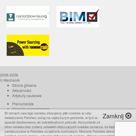
2006-2026
© Mechanik
Strona główna
Aktualności
Artykuły naukowe
Prenumerata
Słownik narzędziowca
W ramach naszego serwisu stosujemy pliki cookies w celu
Zamknij
O czasopiśmie
świadczenia Państwu usług na najwyższym poziomie, w tym w
Reklama
sposób dostosowany do indywidualnych potrzeb. Korzystanie ze
stron serwisu bez zmiany ustawień dotyczących cookies oznacza, że będą one
Kontakt
zamieszczane w Państwa urządzeniu końcowym. Możecie Państwo dokonać w
Realizacja:
TiO interactive
każdym czasie zmiany ustawień dotyczących cookies. Więcej szczegółów w naszej