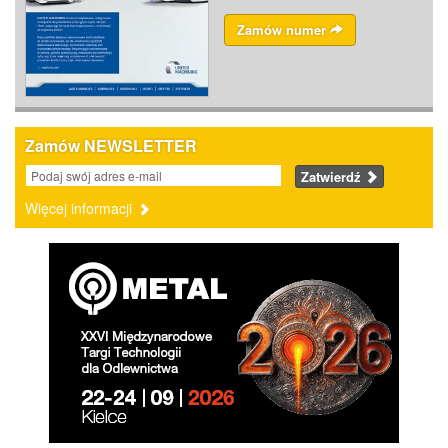
Zamów numer
Zamów NEWSLETTER
Zatwierdź
Więcej informacji