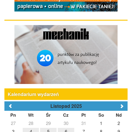
Kalendarium wydarzeń
Listopad 2025
Pn
Wt
Śr
Cz
Pt
So
Nd
27
28
29
30
31
1
2
3
4
5
6
7
8
9