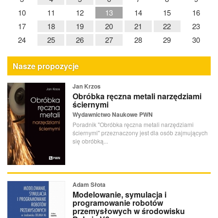
10
11
12
13
14
15
16
17
18
19
20
21
22
23
24
25
26
27
28
29
30
Nasze propozycje
Jan Krzos
Obróbka ręczna metali narzędziami
ściernymi
Wydawnictwo Naukowe PWN
Poradnik "Obróbka ręczna metali narzędziami
ściernymi" przeznaczony jest dla osób zajmujących
się obróbką...
Adam Słota
Modelowanie, symulacja i
programowanie robotów
przemysłowych w środowisku