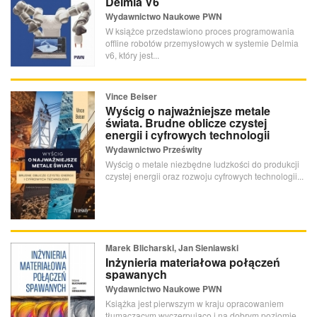
Delmia V6
Wydawnictwo Naukowe PWN
W książce przedstawiono proces programowania
offline robotów przemysłowych w systemie Delmia
v6, który jest...
Vince Beiser
Wyścig o najważniejsze metale
świata. Brudne oblicze czystej
energii i cyfrowych technologii
Wydawnictwo Prześwity
Wyścig o metale niezbędne ludzkości do produkcji
czystej energii oraz rozwoju cyfrowych technologii...
Marek Blicharski, Jan Sieniawski
Inżynieria materiałowa połączeń
spawanych
Wydawnictwo Naukowe PWN
Książka jest pierwszym w kraju opracowaniem
tłumaczącym wyczerpująco i na dobrym poziomie