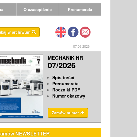
ma
O czasopiśmie
Prenumerata
ukaj w archiwum
07.08.2026
MECHANIK NR
07/2026
Spis treści
Prenumerata
Roczniki PDF
Numer okazowy
Zamów numer
Zamów NEWSLETTER