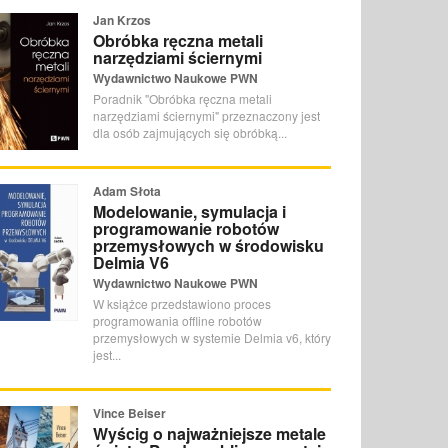
Jan Krzos
Obróbka ręczna metali
narzędziami ściernymi
Wydawnictwo Naukowe PWN
Poradnik "Obróbka ręczna metali
narzędziami ściernymi" przeznaczony jest
dla osób zajmujących się obróbką...
Adam Słota
Modelowanie, symulacja i
programowanie robotów
przemysłowych w środowisku
Delmia V6
Wydawnictwo Naukowe PWN
W książce przedstawiono proces
programowania offline robotów
przemysłowych w systemie Delmia v6, który
jest...
Vince Beiser
Wyścig o najważniejsze metale