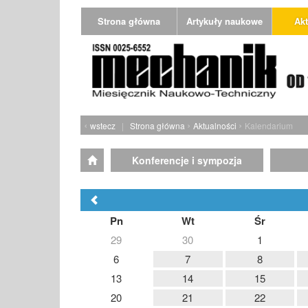
Strona główna
Artykuły naukowe
Akt
‹
›
›
wstecz
|
Strona główna
Aktualności
Kalendarium
Konferencje i sympozja
Pn
Wt
Śr
29
30
1
6
7
8
13
14
15
20
21
22