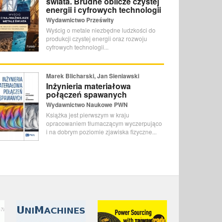
świata. Brudne oblicze czystej
energii i cyfrowych technologii
Wydawnictwo Prześwity
Wyścig o metale niezbędne ludzkości do
produkcji czystej energii oraz rozwoju
cyfrowych technologii...
Marek Blicharski, Jan Sieniawski
Inżynieria materiałowa
połączeń spawanych
Wydawnictwo Naukowe PWN
Książka jest pierwszym w kraju
opracowaniem tłumaczącym wyczerpująco
i na dobrym poziomie zjawiska fizyczne...