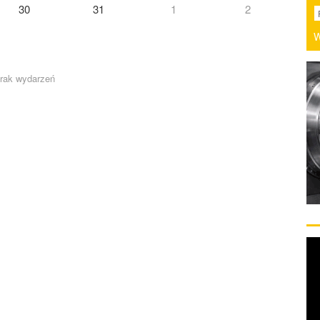
30
31
1
2
W
rak wydarzeń