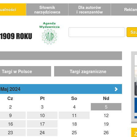
Słownik
Dla autorów
ualności
Rekla
narzędziowca
i recenzentów
Sz
Targi w Polsce
Targi zagraniczne
Maj 2024
Cz
Pt
So
Nd
2
3
4
5
9
10
11
12
16
17
18
19
23
24
25
26