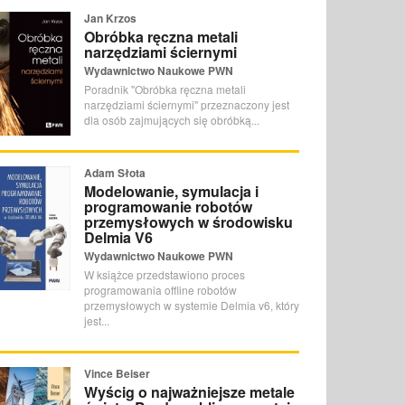
Jan Krzos
Obróbka ręczna metali
narzędziami ściernymi
Wydawnictwo Naukowe PWN
Poradnik "Obróbka ręczna metali
narzędziami ściernymi" przeznaczony jest
dla osób zajmujących się obróbką...
Adam Słota
Modelowanie, symulacja i
programowanie robotów
przemysłowych w środowisku
Delmia V6
Wydawnictwo Naukowe PWN
W książce przedstawiono proces
programowania offline robotów
przemysłowych w systemie Delmia v6, który
jest...
Vince Beiser
Wyścig o najważniejsze metale