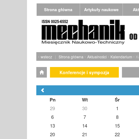
Strona główna
Artykuły naukowe
Akt
‹
›
›
›
wstecz
|
Strona główna
Aktualności
Kalendarium
K
Konferencje i sympozja
Pn
Wt
Śr
29
30
1
6
7
8
13
14
15
20
21
22