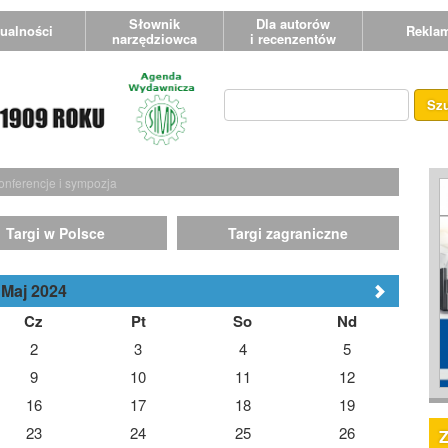
Słownik
Dla autorów
ualności
Rekla
narzędziowca
i recenzentów
Sz
onferencje i sympozja
Targi w Polsce
Targi zagraniczne
Maj 2024
Cz
Pt
So
Nd
2
3
4
5
9
10
11
12
16
17
18
19
23
24
25
26