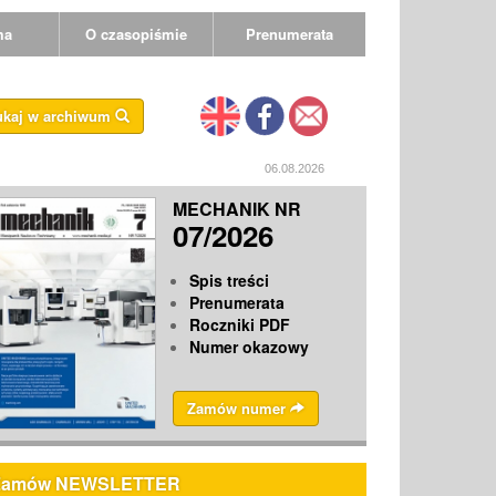
ma
O czasopiśmie
Prenumerata
ukaj w archiwum
06.08.2026
MECHANIK NR
07/2026
Spis treści
Prenumerata
Roczniki PDF
Numer okazowy
Zamów numer
Zamów NEWSLETTER