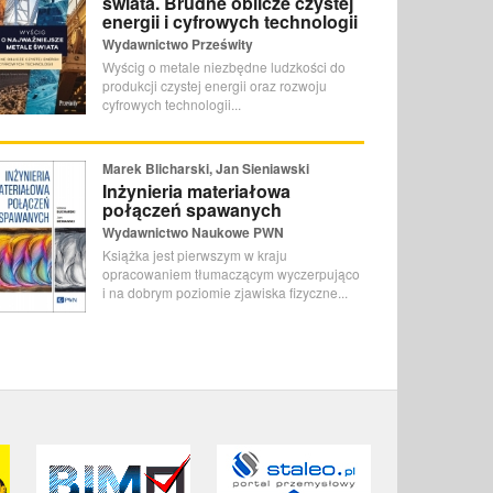
świata. Brudne oblicze czystej
energii i cyfrowych technologii
Wydawnictwo Prześwity
Wyścig o metale niezbędne ludzkości do
produkcji czystej energii oraz rozwoju
cyfrowych technologii...
Marek Blicharski, Jan Sieniawski
Inżynieria materiałowa
połączeń spawanych
Wydawnictwo Naukowe PWN
Książka jest pierwszym w kraju
opracowaniem tłumaczącym wyczerpująco
i na dobrym poziomie zjawiska fizyczne...