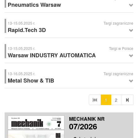
Pneumatics Warsaw
Pneumatics Warsaw
– Targi Technologii i Zastosowań Pneumatyki w
Przemyśle; Nadarzyn koło Warszawy
13-15.05.2025 r.
Targi zagraniczne
Rapid.Tech 3D
Rapid.Tech 3D
– Międzynarodowe Targi Technologii Szybkiego
Wytwarzania, Erfurt (Niemcy)
13-15.05.2025 r.
Targi w Polsce
Warsaw INDUSTRY AUTOMATICA
Warsaw INDUSTRY AUTOMATICA
– Targi Automatyki Przemysłowej i
Robotyki; Nadarzyn koło Warszawy
13-16.05.2025 r.
Targi zagraniczne
Metal Show & TIB
Metal Show & TIB
– Międzynarodowe Targi Techniczne, Bukareszt
(Rumunia)
1
2
MECHANIK NR
07/2026