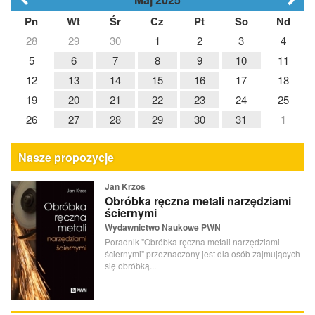
Pn
Wt
Śr
Cz
Pt
So
Nd
28
29
30
1
2
3
4
5
6
7
8
9
10
11
12
13
14
15
16
17
18
19
20
21
22
23
24
25
26
27
28
29
30
31
1
Nasze propozycje
Jan Krzos
Obróbka ręczna metali narzędziami
ściernymi
Wydawnictwo Naukowe PWN
Poradnik "Obróbka ręczna metali narzędziami
ściernymi" przeznaczony jest dla osób zajmujących
się obróbką...