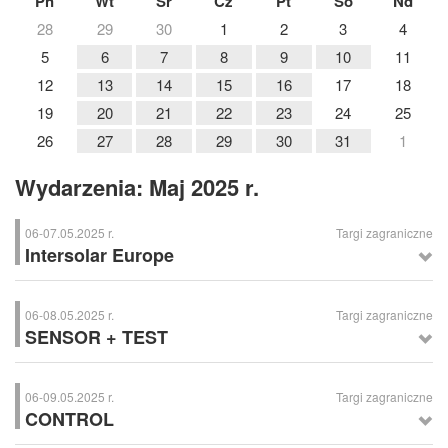
Pn
Wt
Śr
Cz
Pt
So
Nd
28
29
30
1
2
3
4
5
6
7
8
9
10
11
12
13
14
15
16
17
18
19
20
21
22
23
24
25
26
27
28
29
30
31
1
Wydarzenia: Maj 2025 r.
06-07.05.2025 r.
Targi zagraniczne
Intersolar Europe
Intersolar Europe
– Międzynarodowe Targi Techniki Solarnej,
Monachium (Niemcy)
06-08.05.2025 r.
Targi zagraniczne
SENSOR + TEST
SENSOR + TEST
– Międzynarodowe Targi Branżowe Sensoryki i
Techniki Pomiarowej, Norymberga (Niemcy)
06-09.05.2025 r.
Targi zagraniczne
CONTROL
CONTROL
– Targi Zapewnienia Jakości, Stuttgart (Niemcy)