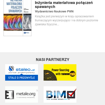
Inżynieria materiałowa połączeń
spawanych
Wydawnictwo Naukowe PWN
Książka jest pierwszym w kraju opracowaniem
tłumaczącym wyczerpująco i na dobrym poziomie
zjawiska fizyczne...
NASI PARTNERZY