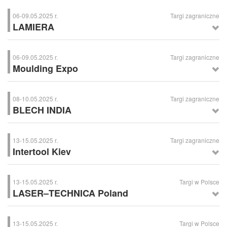
06-09.05.2025 r.
Targi zagraniczne
LAMIERA
LAMIERA
– Targi Urządzeń i Wyposażenia do Obróbki Przemysłowej,
Mediolan (Włochy)
06-09.05.2025 r.
Targi zagraniczne
Moulding Expo
Moulding Expo
– Międzynarodowe Targi Tworzenia Form, Narzędzi do
Form i Modelowania, Stuttgart (Niemcy)
08-10.05.2025 r.
Targi zagraniczne
BLECH INDIA
BLECH INDIA
– Międzynarodowe Targi Obróbki Blach, Bombaj (Indie)
13-15.05.2025 r.
Targi zagraniczne
Intertool Kiev
Intertool Kiev
– Międzynarodowe Targi Narzędzi i Mocowań, Kijów
(Ukraina)
13-15.05.2025 r.
Targi w Polsce
LASER–TECHNICA Poland
LASER–TECHNICA Poland
– Targi Technik Laserowych i Optyki
Przemysłowej; Nadarzyn koło Warszawy
13-15.05.2025 r.
Targi w Polsce