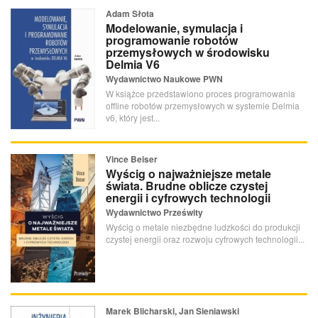
Adam Słota
Modelowanie, symulacja i
programowanie robotów
przemysłowych w środowisku
Delmia V6
Wydawnictwo Naukowe PWN
W książce przedstawiono proces programowania
offline robotów przemysłowych w systemie Delmia
v6, który jest...
Vince Beiser
Wyścig o najważniejsze metale
świata. Brudne oblicze czystej
energii i cyfrowych technologii
Wydawnictwo Prześwity
Wyścig o metale niezbędne ludzkości do produkcji
czystej energii oraz rozwoju cyfrowych technologii...
Marek Blicharski, Jan Sieniawski