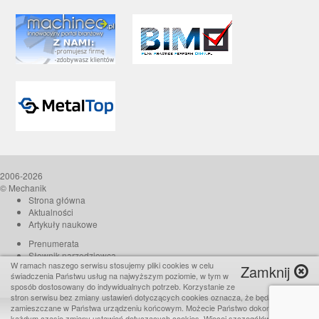
2006-2026
© Mechanik
Strona główna
Aktualności
Artykuły naukowe
Prenumerata
Słownik narzędziowca
W ramach naszego serwisu stosujemy pliki cookies w celu
Zamknij
O czasopiśmie
świadczenia Państwu usług na najwyższym poziomie, w tym w
Reklama
sposób dostosowany do indywidualnych potrzeb. Korzystanie ze
stron serwisu bez zmiany ustawień dotyczących cookies oznacza, że będą one
Kontakt
zamieszczane w Państwa urządzeniu końcowym. Możecie Państwo dokonać w
Realizacja:
TiO interactive
każdym czasie zmiany ustawień dotyczących cookies. Więcej szczegółów w naszej