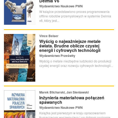
Delmia V6
Wydawnictwo Naukowe PWN
W książce przedstawiono proces programowania
offline robotów przemysłowych w systemie Delmia
v6, który jest...
Vince Beiser
Wyścig o najważniejsze metale
świata. Brudne oblicze czystej
energii i cyfrowych technologii
Wydawnictwo Prześwity
Wyścig o metale niezbędne ludzkości do produkcji
czystej energii oraz rozwoju cyfrowych technologii...
Marek Blicharski, Jan Sieniawski
Inżynieria materiałowa połączeń
spawanych
Wydawnictwo Naukowe PWN
Książka jest pierwszym w kraju opracowaniem
tłumaczącym wyczerpująco i na dobrym poziomie