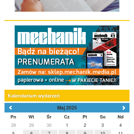
Kalendarium wydarzeń
Maj 2025
Pn
Wt
Śr
Cz
Pt
So
Nd
28
29
30
1
2
3
4
5
6
7
8
9
10
11