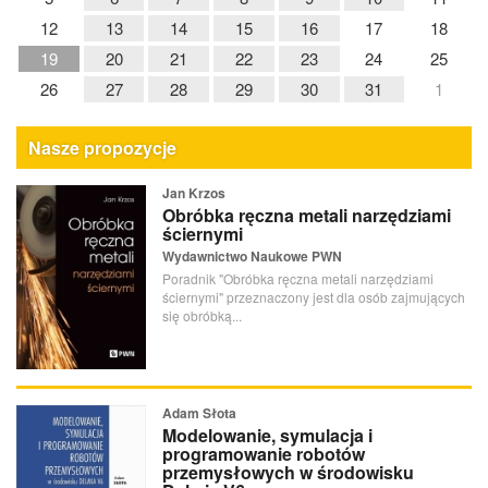
12
13
14
15
16
17
18
19
20
21
22
23
24
25
26
27
28
29
30
31
1
Nasze propozycje
Jan Krzos
Obróbka ręczna metali narzędziami
ściernymi
Wydawnictwo Naukowe PWN
Poradnik "Obróbka ręczna metali narzędziami
ściernymi" przeznaczony jest dla osób zajmujących
się obróbką...
Adam Słota
Modelowanie, symulacja i
programowanie robotów
przemysłowych w środowisku