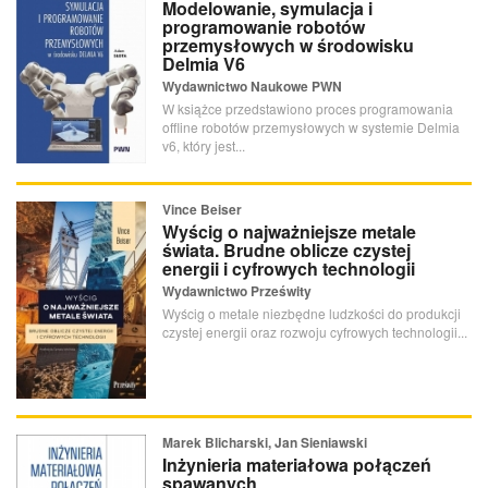
Modelowanie, symulacja i
programowanie robotów
przemysłowych w środowisku
Delmia V6
Wydawnictwo Naukowe PWN
W książce przedstawiono proces programowania
offline robotów przemysłowych w systemie Delmia
v6, który jest...
Vince Beiser
Wyścig o najważniejsze metale
świata. Brudne oblicze czystej
energii i cyfrowych technologii
Wydawnictwo Prześwity
Wyścig o metale niezbędne ludzkości do produkcji
czystej energii oraz rozwoju cyfrowych technologii...
Marek Blicharski, Jan Sieniawski
Inżynieria materiałowa połączeń
spawanych