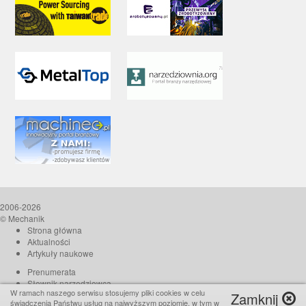
2006-2026
© Mechanik
Strona główna
Aktualności
Artykuły naukowe
Prenumerata
Słownik narzędziowca
W ramach naszego serwisu stosujemy pliki cookies w celu
Zamknij
O czasopiśmie
świadczenia Państwu usług na najwyższym poziomie, w tym w