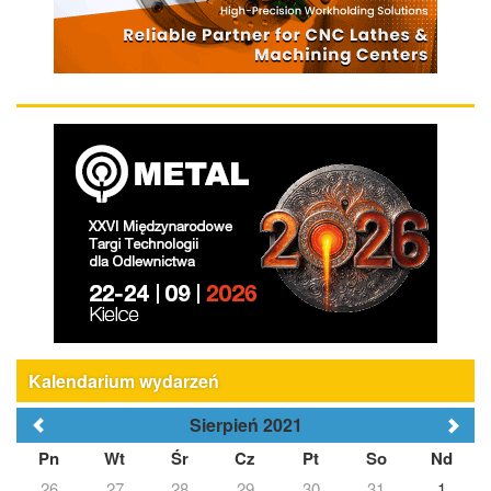
Kalendarium wydarzeń
Sierpień 2021
Pn
Wt
Śr
Cz
Pt
So
Nd
26
27
28
29
30
31
1