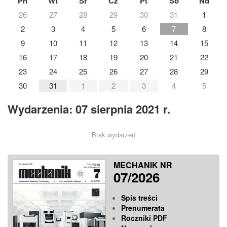
Pn
Wt
Śr
Cz
Pt
So
Nd
26
27
28
29
30
31
1
2
3
4
5
6
7
8
9
10
11
12
13
14
15
16
17
18
19
20
21
22
23
24
25
26
27
28
29
30
31
1
2
3
4
5
Wydarzenia: 07 sierpnia 2021 r.
Brak wydarzeń
MECHANIK NR
07/2026
Spis treści
Prenumerata
Roczniki PDF