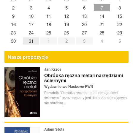
2
3
4
5
6
7
8
9
10
11
12
13
14
15
16
17
18
19
20
21
22
23
24
25
26
27
28
29
30
31
1
2
3
4
5
Nasze propozycje
Jan Krzos
Obróbka ręczna metali narzędziami
ściernymi
Wydawnictwo Naukowe PWN
Poradnik "Obróbka ręczna metali narzędziami
ściernymi" przeznaczony jest dla osób zajmujących
się obróbką...
Adam Słota