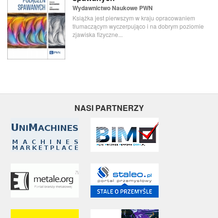
Wydawnictwo Naukowe PWN
Książka jest pierwszym w kraju opracowaniem
tłumaczącym wyczerpująco i na dobrym poziomie
zjawiska fizyczne...
NASI PARTNERZY