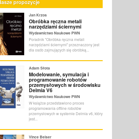
Nasze propozycje
Jan Krzos
Obróbka ręczna metali
narzędziami ściernymi
Wydawnictwo Naukowe PWN
Poradnik "Obróbka ręczna metali
narzędziami ściernymi" przeznaczony jest
dla osób zajmujących się obróbką...
Adam Słota
Modelowanie, symulacja i
programowanie robotów
przemysłowych w środowisku
Delmia V6
Wydawnictwo Naukowe PWN
W książce przedstawiono proces
programowania offline robotów
przemysłowych w systemie Delmia v6, który
jest...
Vince Beiser