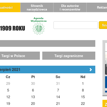
Słownik
Dla autorów
ualności
Rekla
narzędziowca
i recenzentów
Sz
Targi w Polsce
Targi zagraniczne
erpień 2021
Cz
Pt
So
Nd
29
30
31
1
5
6
7
8
12
13
14
15
19
20
21
22