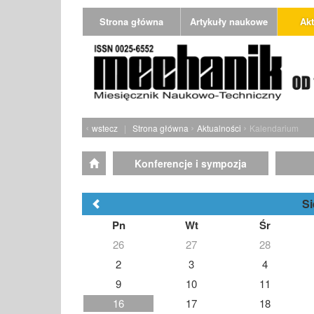
Strona główna
Artykuły naukowe
Akt
‹
›
›
wstecz
|
Strona główna
Aktualności
Kalendarium
Konferencje i sympozja
Si
Pn
Wt
Śr
26
27
28
2
3
4
9
10
11
16
17
18