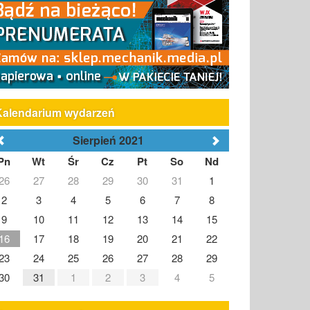
Kalendarium wydarzeń
Sierpień 2021
Pn
Wt
Śr
Cz
Pt
So
Nd
26
27
28
29
30
31
1
2
3
4
5
6
7
8
9
10
11
12
13
14
15
16
17
18
19
20
21
22
23
24
25
26
27
28
29
30
31
1
2
3
4
5