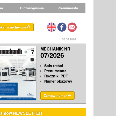
ma
O czasopiśmie
Prenumerata
ukaj w archiwum
08.08.2026
MECHANIK NR
07/2026
Spis treści
Prenumerata
Roczniki PDF
Numer okazowy
Zamów numer
Zamów NEWSLETTER