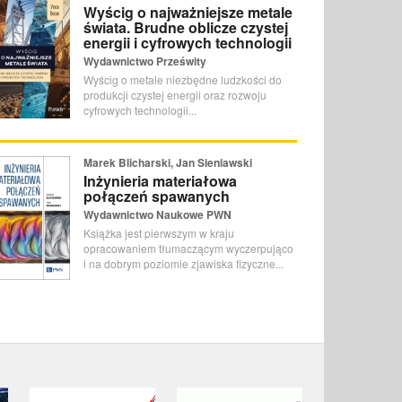
Wyścig o najważniejsze metale
świata. Brudne oblicze czystej
energii i cyfrowych technologii
Wydawnictwo Prześwity
Wyścig o metale niezbędne ludzkości do
produkcji czystej energii oraz rozwoju
cyfrowych technologii...
Marek Blicharski, Jan Sieniawski
Inżynieria materiałowa
połączeń spawanych
Wydawnictwo Naukowe PWN
Książka jest pierwszym w kraju
opracowaniem tłumaczącym wyczerpująco
i na dobrym poziomie zjawiska fizyczne...