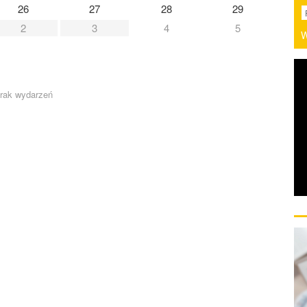
26
27
28
29
2
3
4
5
W
rak wydarzeń