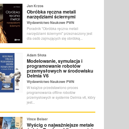
Jan Krzos
Obróbka ręczna metali
narzędziami ściernymi
Wydawnictwo Naukowe PWN
Poradnik "Obróbka ręczna metali
narzędziami ściernymi" przeznaczony jest
dla osób zajmujących się obróbką...
Adam Słota
Modelowanie, symulacja i
programowanie robotów
przemysłowych w środowisku
Delmia V6
Wydawnictwo Naukowe PWN
W książce przedstawiono proces
programowania offline robotów
przemysłowych w systemie Delmia v6, który
jest...
Vince Beiser
Wyścig o najważniejsze metale