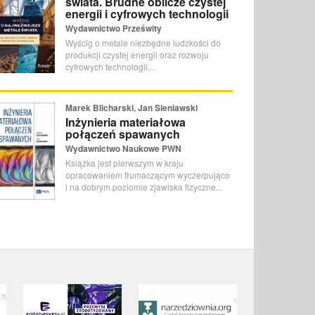
świata. Brudne oblicze czystej
energii i cyfrowych technologii
Wydawnictwo Prześwity
Wyścig o metale niezbędne ludzkości do
produkcji czystej energii oraz rozwoju
cyfrowych technologii...
Marek Blicharski, Jan Sieniawski
Inżynieria materiałowa
połączeń spawanych
Wydawnictwo Naukowe PWN
Książka jest pierwszym w kraju
opracowaniem tłumaczącym wyczerpująco
i na dobrym poziomie zjawiska fizyczne...