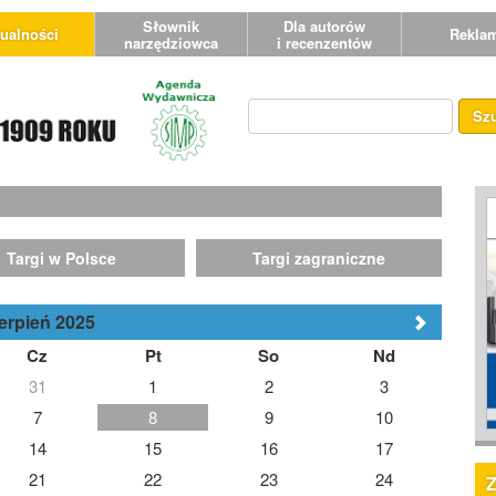
Słownik
Dla autorów
ualności
Rekla
narzędziowca
i recenzentów
Sz
Targi w Polsce
Targi zagraniczne
erpień 2025
Cz
Pt
So
Nd
31
1
2
3
7
8
9
10
14
15
16
17
21
22
23
24