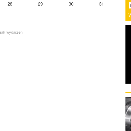
28
29
30
31
W
rak wydarzeń