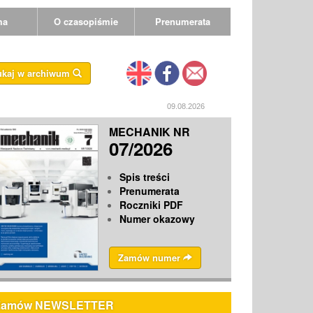
ma
O czasopiśmie
Prenumerata
ukaj w archiwum
09.08.2026
MECHANIK NR
07/2026
Spis treści
Prenumerata
Roczniki PDF
Numer okazowy
Zamów numer
Zamów NEWSLETTER