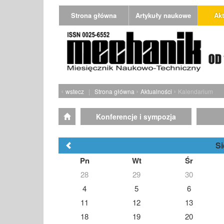
Strona główna
Artykuły naukowe
Akt
‹
›
›
wstecz
|
Strona główna
Aktualności
Kalendarium
Konferencje i sympozja
Si
Pn
Wt
Śr
28
29
30
4
5
6
11
12
13
18
19
20