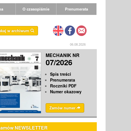
ma
O czasopiśmie
Prenumerata
ukaj w archiwum
06.08.2026
MECHANIK NR
07/2026
Spis treści
Prenumerata
Roczniki PDF
Numer okazowy
Zamów numer
Zamów NEWSLETTER