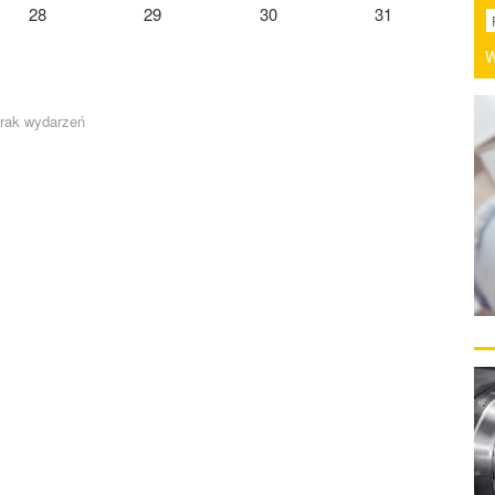
28
29
30
31
W
rak wydarzeń