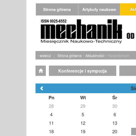
Strona główna
Artykuły naukowe
Akt
‹
›
›
wstecz
|
Strona główna
Aktualności
Kalendarium
Konferencje i sympozja
Si
Pn
Wt
Śr
28
29
30
4
5
6
11
12
13
18
19
20