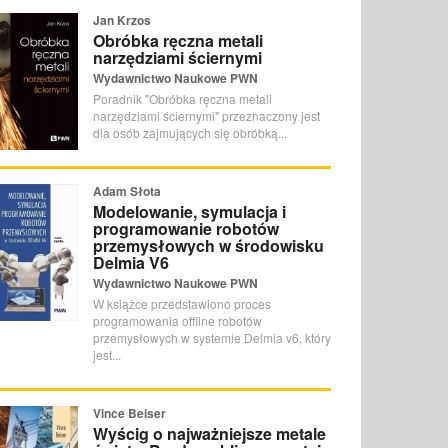
Jan Krzos
Obróbka ręczna metali
narzędziami ściernymi
Wydawnictwo Naukowe PWN
Poradnik "Obróbka ręczna metali
narzędziami ściernymi" przeznaczony jest
dla osób zajmujących się obróbką...
Adam Słota
Modelowanie, symulacja i
programowanie robotów
przemysłowych w środowisku
Delmia V6
Wydawnictwo Naukowe PWN
W książce przedstawiono proces
programowania offline robotów
przemysłowych w systemie Delmia v6, który
jest...
Vince Beiser
Wyścig o najważniejsze metale