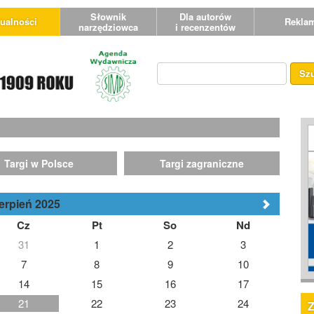
Słownik
Dla autorów
ualności
Rekla
narzędziowca
i recenzentów
Sz
Targi w Polsce
Targi zagraniczne
erpień 2025
Cz
Pt
So
Nd
31
1
2
3
7
8
9
10
14
15
16
17
21
22
23
24