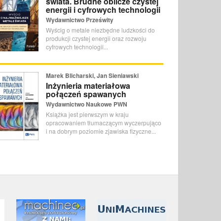
świata. Brudne oblicze czystej
energii i cyfrowych technologii
Wydawnictwo Prześwity
Wyścig o metale niezbędne ludzkości do
produkcji czystej energii oraz rozwoju
cyfrowych technologii...
Marek Blicharski, Jan Sieniawski
Inżynieria materiałowa
połączeń spawanych
Wydawnictwo Naukowe PWN
Książka jest pierwszym w kraju
opracowaniem tłumaczącym wyczerpująco
i na dobrym poziomie zjawiska fizyczne...