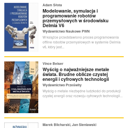
Adam Słota
Modelowanie, symulacja i
programowanie robotów
przemysłowych w środowisku
Delmia V6
Wydawnictwo Naukowe PWN
W książce przedstawiono proces programowania
offline robotów przemysłowych w systemie Delmia
v6, który jest...
Vince Beiser
Wyścig o najważniejsze metale
świata. Brudne oblicze czystej
energii i cyfrowych technologii
Wydawnictwo Prześwity
Wyścig o metale niezbędne ludzkości do produkcji
czystej energii oraz rozwoju cyfrowych technologii...
Marek Blicharski, Jan Sieniawski