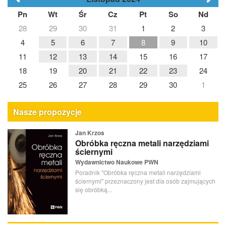
Pn
Wt
Śr
Cz
Pt
So
Nd
28
29
30
31
1
2
3
4
5
6
7
8
9
10
11
12
13
14
15
16
17
18
19
20
21
22
23
24
25
26
27
28
29
30
1
Nasze propozycje
Jan Krzos
Obróbka ręczna metali narzędziami
ściernymi
Wydawnictwo Naukowe PWN
Poradnik "Obróbka ręczna metali narzędziami
ściernymi" przeznaczony jest dla osób zajmujących
się obróbką...