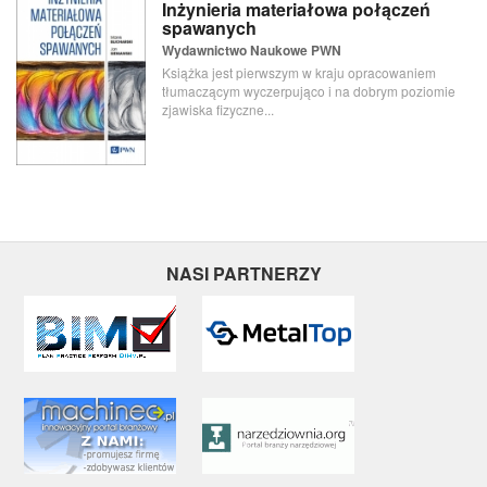
Inżynieria materiałowa połączeń
spawanych
Wydawnictwo Naukowe PWN
Książka jest pierwszym w kraju opracowaniem
tłumaczącym wyczerpująco i na dobrym poziomie
zjawiska fizyczne...
NASI PARTNERZY