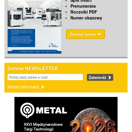
Spis treści
Prenumerata
Roczniki PDF
Numer okazowy
Zamów numer
Zamów NEWSLETTER
Zatwierdź
Więcej informacji