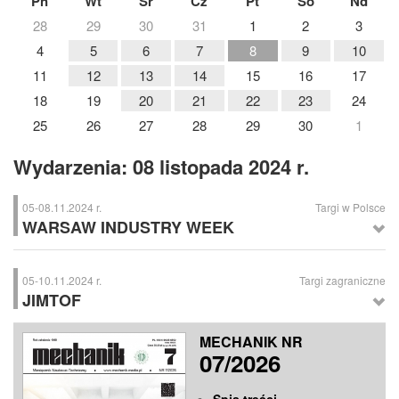
Pn
Wt
Śr
Cz
Pt
So
Nd
28
29
30
31
1
2
3
4
5
6
7
8
9
10
11
12
13
14
15
16
17
18
19
20
21
22
23
24
25
26
27
28
29
30
1
Wydarzenia: 08 listopada 2024 r.
05-08.11.2024 r.
Targi w Polsce
WARSAW INDUSTRY WEEK
WARSAW INDUSTRY WEEK
– Międzynarodowe Targi Innowacyjnych
Rozwiązań Przemysłowych, Nadarzyn k. Warszawy
05-10.11.2024 r.
Targi zagraniczne
JIMTOF
JIMTOF
– Międzynarodowe Targi Obrabiarkowe, Tokio (Japonia)
MECHANIK NR
07/2026