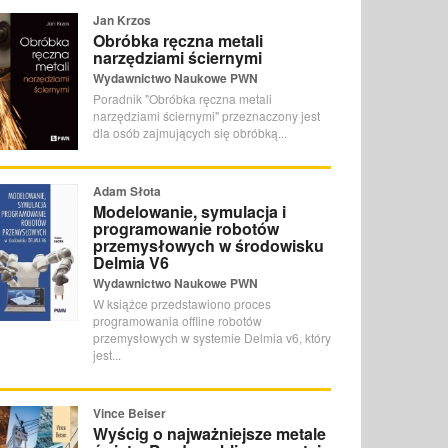
Jan Krzos
Obróbka ręczna metali
narzędziami ściernymi
Wydawnictwo Naukowe PWN
Poradnik "Obróbka ręczna metali
narzędziami ściernymi" przeznaczony jest
dla osób zajmujących się obróbką...
Adam Słota
Modelowanie, symulacja i
programowanie robotów
przemysłowych w środowisku
Delmia V6
Wydawnictwo Naukowe PWN
W książce przedstawiono proces
programowania offline robotów
przemysłowych w systemie Delmia v6, który
jest...
Vince Beiser
Wyścig o najważniejsze metale