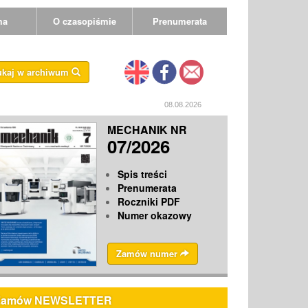
ma
O czasopiśmie
Prenumerata
ukaj w archiwum
08.08.2026
MECHANIK NR
07/2026
Spis treści
Prenumerata
Roczniki PDF
Numer okazowy
Zamów numer
Zamów NEWSLETTER