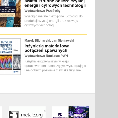
świata. Brudne oblicze czystej
energii i cyfrowych technologii
Wydawnictwo Prześwity
Wyścig o metale niezbędne ludzkości do
produkcji czystej energii oraz rozwoju
cyfrowych technologii...
Marek Blicharski, Jan Sieniawski
Inżynieria materiałowa
połączeń spawanych
Wydawnictwo Naukowe PWN
Książka jest pierwszym w kraju
opracowaniem tłumaczącym wyczerpująco
i na dobrym poziomie zjawiska fizyczne...