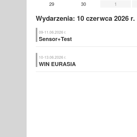
29
30
1
Wydarzenia: 10 czerwca 2026 r.
09-11.06.2026 r.
Sensor+Test
Sensor+Test
– Międzynarodowe Targi Branżowe Sensoryk
10-13.06.2026 r.
WIN EURASIA
WIN EURASIA
– Międzynarodowe Targi Automatyki i Tec