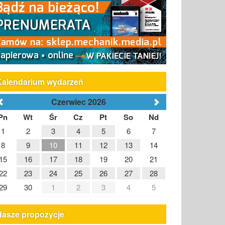
Kalendarium wydarzeń
Czerwiec 2026
Pn
Wt
Śr
Cz
Pt
So
Nd
1
2
3
4
5
6
7
8
9
10
11
12
13
14
15
16
17
18
19
20
21
22
23
24
25
26
27
28
29
30
1
2
3
4
5
Nasze propozycje