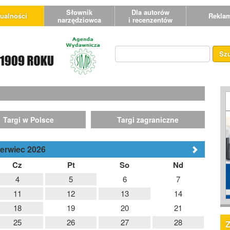
Słownik
Dla autorów
ualności
Rekla
narzędziowca
i recenzentów
Sz
Targi w Polsce
Targi zagraniczne
erwiec 2026
Cz
Pt
So
Nd
4
5
6
7
11
12
13
14
18
19
20
21
25
26
27
28