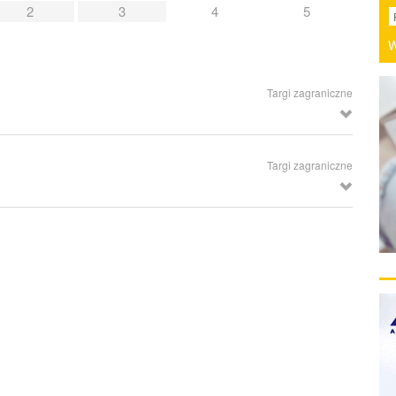
2
3
4
5
W
Targi zagraniczne
i i Techniki Pomiarowej, Norymberga (Niemcy)
Targi zagraniczne
hnologii Maszynowych, Istambuł (Turcja)