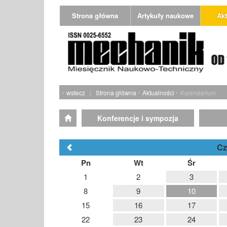
Strona główna
Artykuły naukowe
Akt
‹
›
›
wstecz
|
Strona główna
Aktualności
Kalendarium
Konferencje i sympozja
Cz
Pn
Wt
Śr
1
2
3
8
9
10
15
16
17
22
23
24