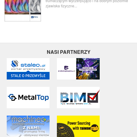
tłumaczącym wyczerpująco i na dobrym poziomie
zjawiska fizyczne...
NASI PARTNERZY