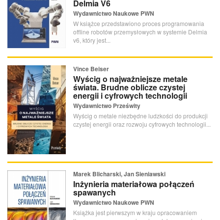
Delmia V6
Wydawnictwo Naukowe PWN
W książce przedstawiono proces programowania
offline robotów przemysłowych w systemie Delmia
v6, który jest...
Vince Beiser
Wyścig o najważniejsze metale
świata. Brudne oblicze czystej
energii i cyfrowych technologii
Wydawnictwo Prześwity
Wyścig o metale niezbędne ludzkości do produkcji
czystej energii oraz rozwoju cyfrowych technologii...
Marek Blicharski, Jan Sieniawski
Inżynieria materiałowa połączeń
spawanych
Wydawnictwo Naukowe PWN
Książka jest pierwszym w kraju opracowaniem