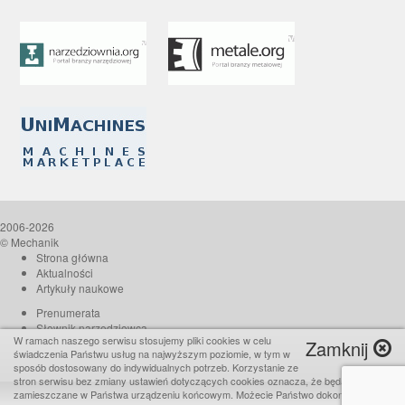
2006-2026
© Mechanik
Strona główna
Aktualności
Artykuły naukowe
Prenumerata
Słownik narzędziowca
W ramach naszego serwisu stosujemy pliki cookies w celu
Zamknij
O czasopiśmie
świadczenia Państwu usług na najwyższym poziomie, w tym w
Reklama
sposób dostosowany do indywidualnych potrzeb. Korzystanie ze
stron serwisu bez zmiany ustawień dotyczących cookies oznacza, że będą one
Kontakt
zamieszczane w Państwa urządzeniu końcowym. Możecie Państwo dokonać w