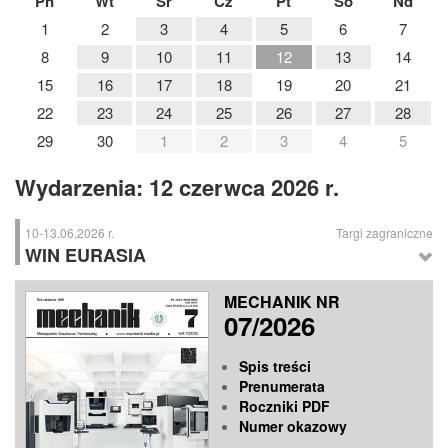
Pn
Wt
Śr
Cz
Pt
So
Nd
1
2
3
4
5
6
7
8
9
10
11
12
13
14
15
16
17
18
19
20
21
22
23
24
25
26
27
28
29
30
1
2
3
4
5
Wydarzenia: 12 czerwca 2026 r.
10-13.06.2026 r.
Targi zagraniczne
WIN EURASIA
WIN EURASIA
– Międzynarodowe Targi Automatyki i Technologii
MECHANIK NR
Maszynowych, Istambuł (Turcja)
07/2026
Spis treści
Prenumerata
Roczniki PDF
Numer okazowy