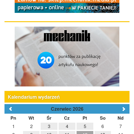
Kalendarium wydarzeń
Czerwiec 2026
Pn
Wt
Śr
Cz
Pt
So
Nd
1
2
3
4
5
6
7