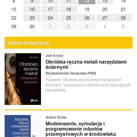
8
9
10
11
12
13
14
15
16
17
18
19
20
21
22
23
24
25
26
27
28
29
30
1
2
3
4
5
Nasze propozycje
Jan Krzos
Obróbka ręczna metali narzędziami
ściernymi
Wydawnictwo Naukowe PWN
Poradnik "Obróbka ręczna metali narzędziami
ściernymi" przeznaczony jest dla osób zajmujących
się obróbką...
Adam Słota
Modelowanie, symulacja i
programowanie robotów
przemysłowych w środowisku