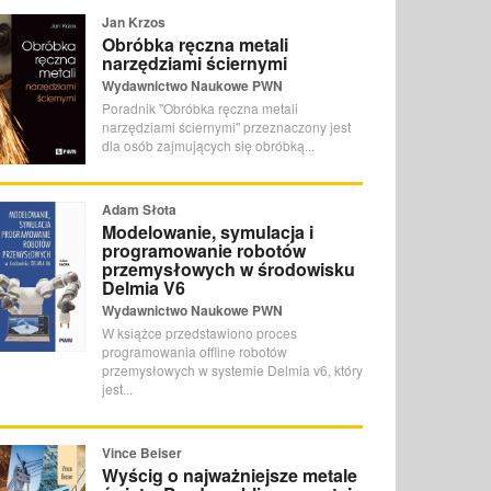
Jan Krzos
Obróbka ręczna metali
narzędziami ściernymi
Wydawnictwo Naukowe PWN
Poradnik "Obróbka ręczna metali
narzędziami ściernymi" przeznaczony jest
dla osób zajmujących się obróbką...
Adam Słota
Modelowanie, symulacja i
programowanie robotów
przemysłowych w środowisku
Delmia V6
Wydawnictwo Naukowe PWN
W książce przedstawiono proces
programowania offline robotów
przemysłowych w systemie Delmia v6, który
jest...
Vince Beiser
Wyścig o najważniejsze metale