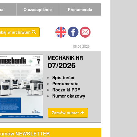
ma
O czasopiśmie
Prenumerata
ukaj w archiwum
08.08.2026
MECHANIK NR
07/2026
Spis treści
Prenumerata
Roczniki PDF
Numer okazowy
Zamów numer
Zamów NEWSLETTER