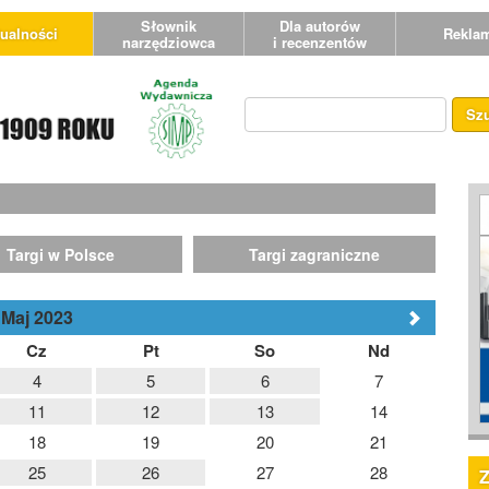
Słownik
Dla autorów
ualności
Rekla
narzędziowca
i recenzentów
Sz
Targi w Polsce
Targi zagraniczne
Maj 2023
Cz
Pt
So
Nd
4
5
6
7
11
12
13
14
18
19
20
21
25
26
27
28