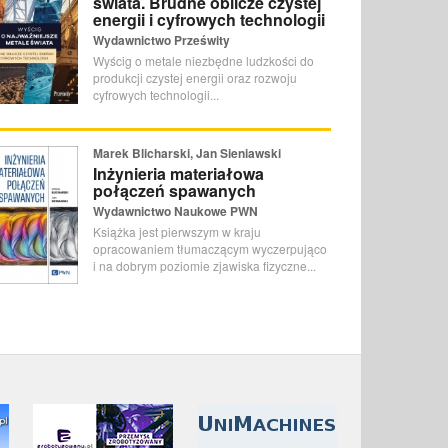
świata. Brudne oblicze czystej
energii i cyfrowych technologii
Wydawnictwo Prześwity
Wyścig o metale niezbędne ludzkości do
produkcji czystej energii oraz rozwoju
cyfrowych technologii...
Marek Blicharski, Jan Sieniawski
Inżynieria materiałowa
połączeń spawanych
Wydawnictwo Naukowe PWN
Książka jest pierwszym w kraju
opracowaniem tłumaczącym wyczerpująco
i na dobrym poziomie zjawiska fizyczne...