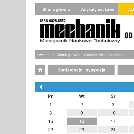
Strona główna
Artykuły naukowe
Akt
‹
›
›
wstecz
|
Strona główna
Aktualności
Kalendarium
Konferencje i sympozja
Pn
Wt
Śr
1
2
3
8
9
10
15
16
17
22
23
24