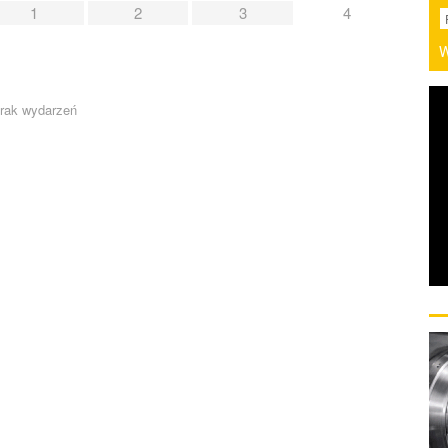
1
2
3
4
W
rak wydarzeń