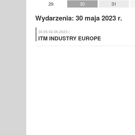
29
30
31
Wydarzenia: 30 maja 2023 r.
30.05-02.06.2023 r.
ITM INDUSTRY EUROPE
ITM INDUSTRY EUROPE
, Poznań:
MACH-TOOL
METALFORUM
SURFEX
SMART FACTORY
WELDING
Nauka dla Gospodarki