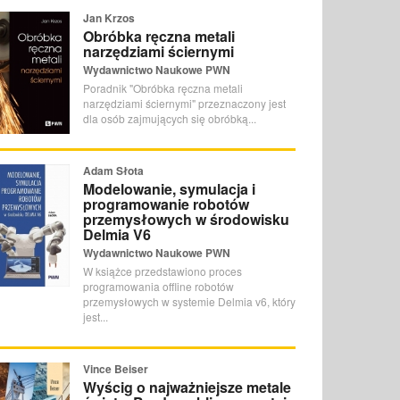
Jan Krzos
Obróbka ręczna metali
narzędziami ściernymi
Wydawnictwo Naukowe PWN
Poradnik "Obróbka ręczna metali
narzędziami ściernymi" przeznaczony jest
dla osób zajmujących się obróbką...
Adam Słota
Modelowanie, symulacja i
programowanie robotów
przemysłowych w środowisku
Delmia V6
Wydawnictwo Naukowe PWN
W książce przedstawiono proces
programowania offline robotów
przemysłowych w systemie Delmia v6, który
jest...
Vince Beiser
Wyścig o najważniejsze metale