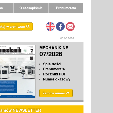
ma
O czasopiśmie
Prenumerata
ukaj w archiwum
08.08.2026
MECHANIK NR
07/2026
Spis treści
Prenumerata
Roczniki PDF
Numer okazowy
Zamów numer
Zamów NEWSLETTER