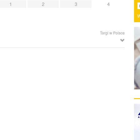
1
2
3
4
W
Targi w Polsce