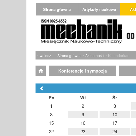
Strona główna
Artykuły naukowe
Akt
‹
›
›
wstecz
|
Strona główna
Aktualności
Kalendarium
Konferencje i sympozja
Pn
Wt
Śr
1
2
3
8
9
10
15
16
17
22
23
24