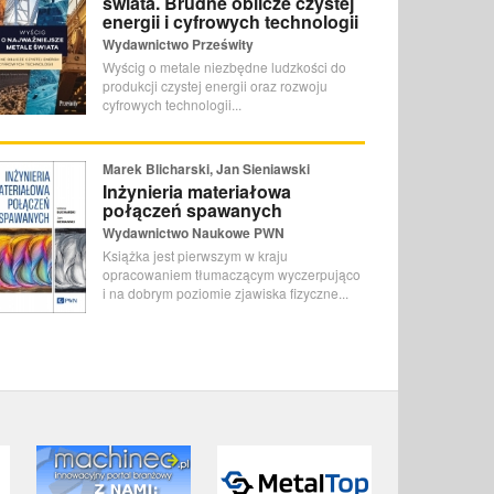
świata. Brudne oblicze czystej
energii i cyfrowych technologii
Wydawnictwo Prześwity
Wyścig o metale niezbędne ludzkości do
produkcji czystej energii oraz rozwoju
cyfrowych technologii...
Marek Blicharski, Jan Sieniawski
Inżynieria materiałowa
połączeń spawanych
Wydawnictwo Naukowe PWN
Książka jest pierwszym w kraju
opracowaniem tłumaczącym wyczerpująco
i na dobrym poziomie zjawiska fizyczne...