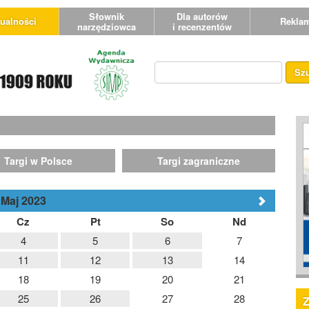
Słownik
Dla autorów
ualności
Rekla
narzędziowca
i recenzentów
Sz
Targi w Polsce
Targi zagraniczne
Maj 2023
Cz
Pt
So
Nd
4
5
6
7
11
12
13
14
18
19
20
21
25
26
27
28