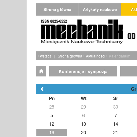
Strona główna
Artykuły naukowe
Akt
‹
›
›
wstecz
|
Strona główna
Aktualności
Kalendarium
Konferencje i sympozja
Gr
Pn
Wt
Śr
28
29
30
5
6
7
12
13
14
19
20
21