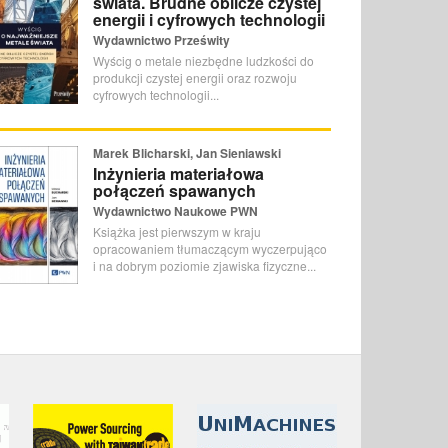
świata. Brudne oblicze czystej
energii i cyfrowych technologii
Wydawnictwo Prześwity
Wyścig o metale niezbędne ludzkości do
produkcji czystej energii oraz rozwoju
cyfrowych technologii...
Marek Blicharski, Jan Sieniawski
Inżynieria materiałowa
połączeń spawanych
Wydawnictwo Naukowe PWN
Książka jest pierwszym w kraju
opracowaniem tłumaczącym wyczerpująco
i na dobrym poziomie zjawiska fizyczne...