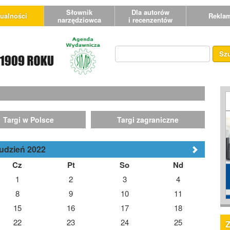
Słownik
Dla autorów
ualności
Rekla
narzędziowca
i recenzentów
Sz
Targi w Polsce
Targi zagraniczne
udzień 2022
Cz
Pt
So
Nd
1
2
3
4
8
9
10
11
15
16
17
18
22
23
24
25