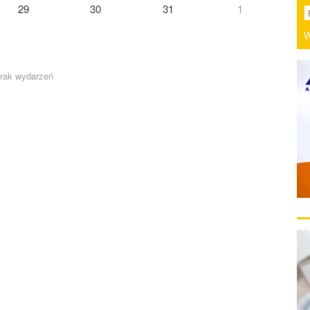
29
30
31
1
W
rak wydarzeń