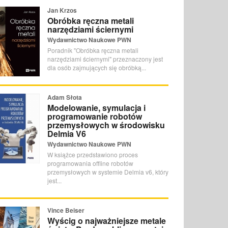
Jan Krzos
Obróbka ręczna metali
narzędziami ściernymi
Wydawnictwo Naukowe PWN
Poradnik "Obróbka ręczna metali
narzędziami ściernymi" przeznaczony jest
dla osób zajmujących się obróbką...
Adam Słota
Modelowanie, symulacja i
programowanie robotów
przemysłowych w środowisku
Delmia V6
Wydawnictwo Naukowe PWN
W książce przedstawiono proces
programowania offline robotów
przemysłowych w systemie Delmia v6, który
jest...
Vince Beiser
Wyścig o najważniejsze metale