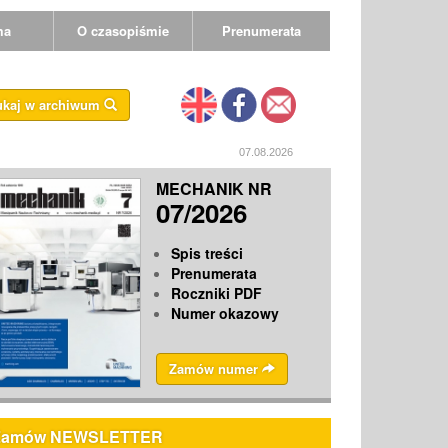
ma
O czasopiśmie
Prenumerata
ukaj w archiwum
07.08.2026
MECHANIK NR
07/2026
Spis treści
Prenumerata
Roczniki PDF
Numer okazowy
Zamów numer
Zamów NEWSLETTER