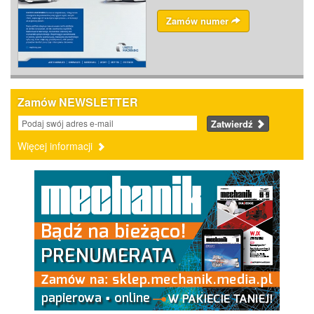
Zamów numer
Zamów NEWSLETTER
Zatwierdź
Więcej informacji