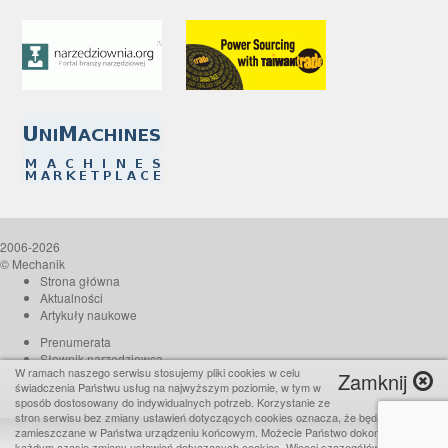
2006-2026
© Mechanik
Strona główna
Aktualności
Artykuły naukowe
Prenumerata
Słownik narzędziowca
W ramach naszego serwisu stosujemy pliki cookies w celu
Zamknij
O czasopiśmie
świadczenia Państwu usług na najwyższym poziomie, w tym w
Reklama
sposób dostosowany do indywidualnych potrzeb. Korzystanie ze
stron serwisu bez zmiany ustawień dotyczących cookies oznacza, że będą one
Kontakt
zamieszczane w Państwa urządzeniu końcowym. Możecie Państwo dokonać w
Realizacja:
TiO interactive
każdym czasie zmiany ustawień dotyczących cookies. Więcej szczegółów w naszej