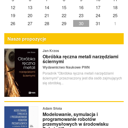
12
13
14
15
16
17
18
19
20
21
22
23
24
25
26
27
28
29
30
31
1
Nasze propozycje
Jan Krzos
Obróbka ręczna metali narzędziami
ściernymi
Wydawnictwo Naukowe PWN
Poradnik "Obróbka ręczna metali narzędziami
ściernymi" przeznaczony jest dla osób zajmujących
się obróbką...
Adam Słota
Modelowanie, symulacja i
programowanie robotów
przemysłowych w środowisku